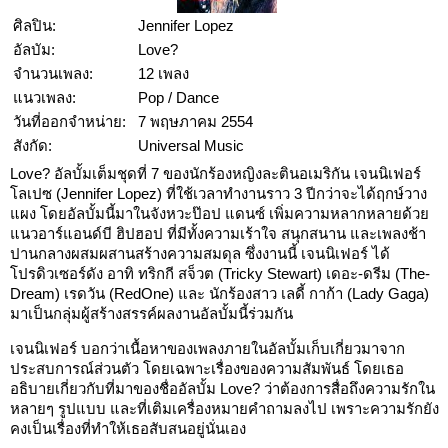
ศิลปิน:
Jennifer Lopez
อัลบัม:
Love?
จำนวนเพลง:
12 เพลง
แนวเพลง:
Pop / Dance
วันที่ออกจำหน่าย:
7 พฤษภาคม 2554
สังกัด:
Universal Music
Love? อัลบั้มเต็มชุดที่ 7 ของนักร้องหญิงละตินอเมริกัน เจนนิเฟอร์
โลเปซ (Jennifer Lopez) ที่ใช้เวลาทำงานราว 3 ปีกว่าจะได้ฤกษ์วาง
แผง โดยอัลบั้มนี้มาในจังหวะป๊อป แดนซ์ เพิ่มความหลากหลายด้วย
แนวอาร์แอนด์บี ฮิปฮอป ที่มีทั้งความเร้าใจ สนุกสนาน และเพลงช้า
ปานกลางผสมผสานสร้างความสมดุล ซึ่งงานนี้ เจนนิเฟอร์ ได้
โปรดิวเซอร์ดัง อาทิ ทริกกี สจ็วต (Tricky Stewart) เดอะ-ดรีม (The-
Dream) เรดวัน (RedOne) และ นักร้องสาว เลดี้ กาก้า (Lady Gaga)
มาเป็นกลุ่มผู้สร้างสรรค์ผลงานอัลบั้มนี้ร่วมกัน
เจนนิเฟอร์ บอกว่าเนื้อหาของเพลงภายในอัลบั้มเก็บเกี่ยวมาจาก
ประสบการณ์ส่วนตัว โดยเฉพาะเรื่องของความสัมพันธ์ โดยเธอ
อธิบายเกี่ยวกับที่มาของชื่ออัลบั้ม Love? ว่าต้องการสื่อถึงความรักใน
หลายๆ รูปแบบ และที่เติมเครื่องหมายคำถามลงไป เพราะความรักยัง
คงเป็นเรื่องที่ทำให้เธอสับสนอยู่นั่นเอง