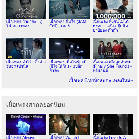
เนื้อเพลง ย้าย่ายะ - อู
เนื้อเพลง ขึ้นใจ (3AM
เนื้อเพลง ทิ้งกันไม่ได้
โน่ หลาวทอง
Call) - เมอร์
หรอก - แจ๊ส สปุ๊กนิค
ปาปิยอง กุ๊กกุ๊ก
เนื้อเพลง จำไว้ - อิ้งค์ ว
เนื้อเพลง เมื่อไหร่จะมี
เนื้อเพลง เมื่อถูกค้นพบ
รันธร เปานิล
(มีใจให้กัน) - แบล็ก
(Finally She Found.) -
ฮาร์ต
ฟรีแฮนด์
เนื้อเพลงไทยทั้งหมด»
เพลงใหม่»
เนื้อเพลงสากลยอดนิยม
เนื้อเพลง Always -
เนื้อเพลง Watch It
เนื้อเพลง Love Is A