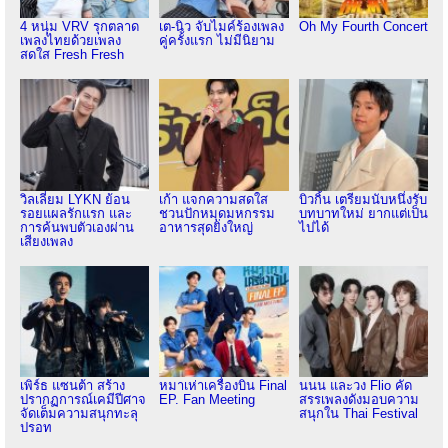
4 หนุ่ม VRV รุกตลาด
เต-นิว จับไมค์ร้องเพลง
Oh My Fourth Concert
เพลงไทยด้วยเพลง
คู่ครั้งแรก ไม่มีนิยาม
สดใส Fresh Fresh
วิลเลี่ยม LYKN ย้อน
เก้า แจกความสดใส
บิวกิ้น เตรียมนับหนึ่งรับ
รอยแผลรักแรก และ
ชวนปักหมุดมหกรรม
บทบาทใหม่ ยากแต่เป็น
การค้นพบตัวเองผ่าน
อาหารสุดยิ่งใหญ่
ไปได้
เสียงเพลง
เพิร์ธ แซนต้า สร้าง
หมาเห่าเครื่องบิน Final
นนน และวง Flio คัด
ปรากฏการณ์เคมีปีศาจ
EP. Fan Meeting
สรรเพลงดังมอบความ
จัดเต็มความสนุกทะลุ
สนุกใน Thai Festival
ปรอท