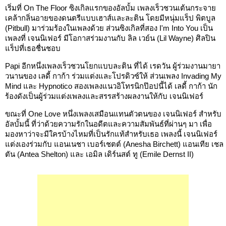
เริ่มที่ On The Floor ซิงเกิลแรกของอัลบั้ม เพลงเร็วชวนเต้นกระจาย
เคล้ากลิ่นอายของดนตรีแบบเฮาส์และละติน โดยมีหนุ่มแร็ป พิตบูล
(Pitbull) มาร่วมร้องในเพลงด้วย ส่วนซิงเกิลที่สอง I'm Into You เป็น
เพลงที่ เจนนิเฟอร์ มีโอกาสร่วมงานกับ ลิล เวย์น (Lil Wayne) ศิลปิน
แร็ปที่เธอชื่นชอบ
Papi อีกหนึ่งเพลงเร็วชวนโยกแบบละติน ที่ได้ เรดวัน ผู้ร่วมงานมายา
วนานของ เลดี้ กาก้า ร่วมแต่งและโปรดิวซ์ให้ ส่วนเพลง Invading My
Mind และ Hypnotico สองเพลงแนวอิโทรนิกป๊อปนี้ได้ เลดี้ กาก้า นัก
ร้องดังเป็นผู้ร่วมแต่งเพลงและสรรสร้างผลงานให้กับ เจนนิเฟอร์
ขณะที่ One Love หนึ่งเพลงเสมือนแทนตัวตนของ เจนนิเฟอร์ สำหรับ
อัลบั้มนี้ ที่ว่าด้วยความรักในอดีตและความสัมพันธ์ที่ผ่านๆ มา เพื่อ
มองหาว่าจะมีใครบ้างไหมที่เป็นรักแท้สำหรับเธอ เพลงนี้ เจนนิเฟอร์
แต่งเองร่วมกับ แอนเนชา เบอร์เชตต์ (Anesha Birchett) แอนเทีย เชล
ตัน (Antea Shelton) และ เอมิล เดิร์นสต์ ทู (Emile Dernst II)