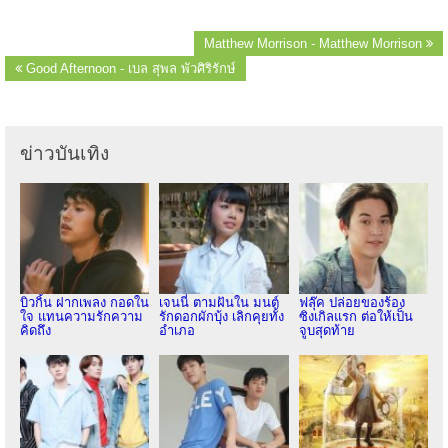
Matthew Morrison - Matthew Morrison
Good Afternoon - เบล สุพล พัวศิริรักษ์
ข่าวบันเทิง
บิวกิ้น ฝากเพลง กอดใน
เจนนี่ ตามฝันใน มนต์
ฟลุ๊ค ปล่อยของร้อง
ใจ แทนความรักความ
รักดอกผักบุ้ง เลิกคุยทั้ง
ซิงเกิลแรก ต่อให้เป็น
คิดถึง
อำเภอ
จูบสุดท้าย