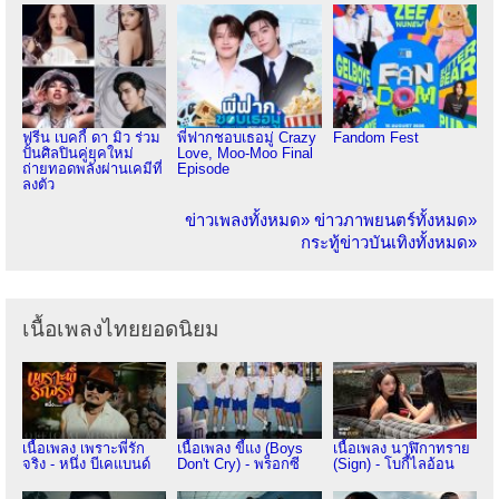
ฟรีน เบคกี้ ดา มิว ร่วม
พี่ฟากชอบเธอมู่ Crazy
Fandom Fest
ปั้นศิลปินคู่ยุคใหม่
Love, Moo-Moo Final
ถ่ายทอดพลังผ่านเคมีที่
Episode
ลงตัว
ข่าวเพลงทั้งหมด»
ข่าวภาพยนตร์ทั้งหมด»
กระทู้ข่าวบันเทิงทั้งหมด»
เนื้อเพลงไทยยอดนิยม
เนื้อเพลง เพราะพี่รัก
เนื้อเพลง ขี้แง (Boys
เนื้อเพลง นาฬิกาทราย
จริง - หนึ่ง บีเคแบนด์
Don't Cry) - พร็อกซี
(Sign) - โบกี้ไลอ้อน