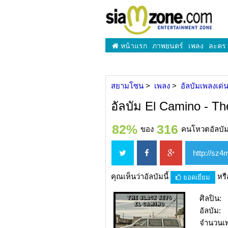
หน้าแรก
ภาพยนตร์
เพลง
ละคร
สยามโซน
เพลง
อัลบัมเพลงเด่
อัลบัม El Camino - T
82%
316
ของ
คนโหวตอัลบัมน
คุณเห็นว่าอัลบัมนี้
หร
ยอดเยี่ยม
ศิลปิน:
อัลบัม:
จำนวนเ