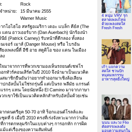
:
Rock
อกจำหน่าย:
15 มีนาคม 2555
4 หนุ่ม VRV รุก
Warner Music
ตลาดเพลงไทย
ด้วยเพลงสดใส
กจากโอไฮโอ สหรัฐอเมริกา เดอะ แบล็ก คีย์ส (The
Fresh Fresh
คือ แดน อาวเออร์บาก (Dan Auerbach) นักร้องนำ
นีย์ (Patrick Carney) รับหน้าที่ตีกลอง ทั้งสอง
นเจอร์ เมาส์ (Danger Mouse) หรือ ไบรอัน
ียงเพลงนี้ที่ อีซี อาย สตูดิโอ ของ แดน ในเมือง
พลง
ดาลใจมาจากการที่พวกเขามองเห็นรถยนต์เชฟโร
เก้า แจกความ
สดใส ชวนปัก
งออกทัวร์คอนเสิร์ตในปี 2010 จึงนำมาเป็นแนวคิด
หมุดมหกรรม
นึ่งในสมาชิกยืนยันว่าอยากทำออกมาเชิงล้อเลียน
อาหารสุดยิ่งใหญ่
าปกอัลบั้มไม่ใช่รถรุ่นนี้ แต่เป็นรถ พลีมัธ แกรนด์
มัยแรกๆ แทน โดยนัยหนึ่ง El Camino มาจากภาษา
พวกเขาใช้เป็นแนวคิดหลักสำหรับอัลบั้มด้วยเช่น
ลจากดนตรียุค 50-70 อาทิ ร็อกแอนด์โรลล์และ
ุดที่ 6 เมื่อปี 2010 ตรงที่เร่งจังหวะมากกว่าเดิม
นนน และวง Flio
ที่การตกหลุมรักในแบบต่างๆ การอกหัก การผิด
คัดสรรเพลงดัง
้แต่เรื่องของความสัมพันธ์
มอบความสนุกใน