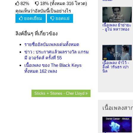
82%
18% (ทั้งหมด 316 โหวต)
คุณเห็นว่าอัลบัมนี้เป็นอย่างไร
ยอดเยี่ยม
ยอดแย่
เนื้อเพลง ย้าย่ายะ
- อูโน่ หลาวทอง
ลิงค์อื่นๆ ที่เกี่ยวข้อง
รายชื่ออัลบัมเพลงเด่นทั้งหมด
ข่าว : ประกาศแล้วผลรางวัล แกรม
มี อวอร์ดส์ ครั้งที่ 55
เนื้อเพลง จำไว้ -
เนื้อเพลง ของ The Black Keys
อิ้งค์ วรันธร เปา
ทั้งหมด 162 เพลง
นิล
Sticks + Stones - Cher Lloyd
เนื้อเพลงส