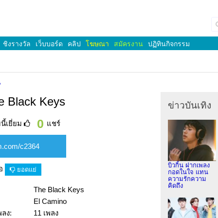
ชิงรางวัล
เว็บบอร์ด
คลิป
โฆษณา
สมัครงาน
ปฏิทินกิจกรรม
น
he Black Keys
ข่าวบันเทิง
0
ี้เยี่ยม
แชร์
บิวกิ้น ฝากเพลง
ือ
ยอดแย่
กอดในใจ แทน
ความรักความ
คิดถึง
The Black Keys
El Camino
พลง:
11 เพลง