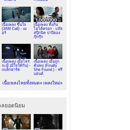
เนื้อเพลง ขึ้นใจ
เนื้อเพลง ทิ้งกัน
(3AM Call) - เม
ไม่ได้หรอก - แจ๊ส
อร์
สปุ๊กนิค ปาปิยอง
กุ๊กกุ๊ก
เนื้อเพลง เมื่อไหร่
เนื้อเพลง เมื่อถูก
จะมี (มีใจให้กัน) -
ค้นพบ (Finally
แบล็กฮาร์ต
She Found.) - ฟรี
แฮนด์
เนื้อเพลงไทยทั้งหมด»
เพลงใหม่»
ากลยอดนิยม