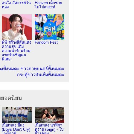
สนใจ อัศจรรย์วัน
Heaven เด็กชาย
ทอง
ไม่ไปสวรรค์
พีพี สร้างสีสันแห่ง
Fandom Fest
ความสุข เติม
ความน่ารักพร้อม
แขกรับเชิญคน
พิเศษ
ลงทั้งหมด»
ข่าวภาพยนตร์ทั้งหมด»
กระทู้ข่าวบันเทิงทั้งหมด»
ยยอดนิยม
เนื้อเพลง ขี้แง
เนื้อเพลง นาฬิกา
(Boys Don't Cry)
ทราย (Sign) - โบ
- พร็อกซี
กี้ไลอ้อน