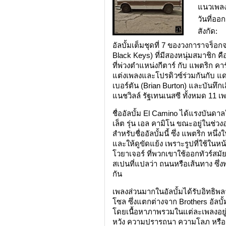
แนวเพลง
วันที่อ
สังกัด:
อัลบั้มเต็มชุดที่ 7 ของวงการาจร็อ
Black Keys) ที่มีสองหนุ่มสมาชิก 
ที่พ่วงตำแหน่งกีตาร์ กับ แพตริก คาร์
แต่งเพลงและโปรดิวซ์ร่วมกันกับ แด
เบอร์ตัน (Brian Burton) และบันทึกเส
แนชวิลล์ รัฐเทนเนสซี ทั้งหมด 11 เ
ชื่ออัลบั้ม El Camino ได้แรงบัน
เล็ต รุ่น เอล คามิโน ขณะอยู่ในช่ว
สำหรับชื่ออัลบั้มนี้ ซึ่ง แพตริก ห
และให้ดูขัดแย้ง เพราะรูปที่ใช้ในหน้
โวยาเจอร์ ที่พวกเขาใช้ออกทัวร์ส
สเปนที่แปลว่า ถนนหรือเส้นทาง ซึ่ง
กัน
เพลงส่วนมากในอัลบั้มได้รับอิทธิพ
โซล ซึ่งแตกต่างจาก Brothers อัลบั้มช
โดยเนื้อหาภาพรวมในแต่ละเพลงอยู่
หวัง ความปรารถนา ความโลภ หรือแม