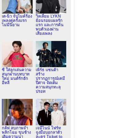
เต-นิว จับไมค์ร้อง
วิลเลี่ยม LYKN
เพลงคู่ครั้งแรก
ย้อนรอยแผลรัก
ไม่มีนิยาม
แรก และการค้น
พบตัวเองผ่าน
เสียงเพลง
ซี ใส่ลูกเล่นความ
เพิร์ธ แซนต้า
สนุกผ่านบทบาท
สร้าง
ใหม่ มนต์รักฮัก
ปรากฏการณ์เคมี
อีหลี
ปีศาจ จัดเต็ม
ความสนุกทะลุ
ปรอท
กลัฟ ลบภาพจำ
เจมีไนน์ โฟร์ท
พลิกโฉม ขุนช้าง
จูงมือบอกลาตัว
เติมความน่า
ละคร Ticket to