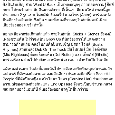
ศิลปินรับเชิญ ส่วน Want U Back เป็นเพลงสนุกๆ ถ่ายทอดความรู้สึกที่
อยากได้คนรักเก่ากลับคืนมาหลังจากที่เห็นเขามีแฟนใหม่ เพลงนี้ถูก
ทำออกมา 2 รูปแบบ โดยมีนักร้องแร็ป แอสโทร (Astro) มาร่วมแบ่ง
ปันเสียงร้องในฉบับซิงเกิล ขณะที่เพลงที่รวมอยู่ในอัลบั้มจะมีเพียง
เสียงร้องของ แชร์ เท่านั้น
นอกเหนือจากซิงเกิลหลักแล้ว ภายในอัลบั้ม Sticks + Stones ยังคงมี
เพลงชวนเต้น ไม่ว่าจะเป็น Grow Up ที่นักร้องสาวได้แสดงความ
สามารถด้านแร็ป คลอไปกับศิลปินรับเชิญ บัสต้า ไรมส์ (Busta
Rhymes) ส่วนเพลง Dub On The Track มีแร็ปเปอร์ มิก ไรต์เชียส
(Mic Righteous) ด็อต ร็อตเท็น (Dot Rotten) และ เก็ตต์ส (Ghetts)
มาร่วมร้อง ผสานไปกับจังหวะหนักหน่วง เหมาะสำหรับเปิดในคลับ
แม้เพลงส่วนมากในอัลบั้มจะเน้นไปทางจังหวะคึกคักสนุกสนานสมวัย
แต่ แชร์ ก็มีเพลงบัลลาดแสดงพลังเสียง เช่นเพลงป๊อปร็อก Beautiful
People ที่มีศิลปินหญิง แคโรไลนา ไลอา (Carolina Liar) ร่วมถ่ายทอด
อารมณ์ของเพลงด้วยกัน และ End Up Here จังหวะป๊อปช้าปานกลาง
ผสมผสานอาร์แอนด์บี ที่เธอร้องออกมาดูโตขึ้นกว่าวัย