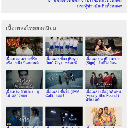
ข่าวเพลงทั้งหมด»
ข่าวภาพยนตร์ทั้งหมด»
กระทู้ข่าวบันเทิงทั้งหมด»
เนื้อเพลงไทยยอดนิยม
เนื้อเพลง เพราะพี่รัก
เนื้อเพลง ขี้แง (Boys
เนื้อเพลง นาฬิกาทราย
จริง - หนึ่ง บีเคแบนด์
Don't Cry) - พร็อกซี
(Sign) - โบกี้ไลอ้อน
เนื้อเพลง ย้าย่ายะ - อู
เนื้อเพลง ขึ้นใจ (3AM
เนื้อเพลง เมื่อถูกค้นพบ
โน่ หลาวทอง
Call) - เมอร์
(Finally She Found.) -
ฟรีแฮนด์