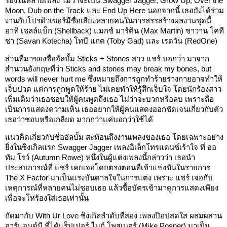
ร้องในหลายเพลง ไม่ว่าจะเป็น Swagger Jagger, Grow Up, Over the
Moon, Dub on the Track และ End Up Here นอกจากนี้ เธอยังได้ร่วม
งานกับโปรดิวเซอร์มีชื่อเสียงหลายคนในการสรรสร้างผลงานชุดนี้
อาทิ เชลล์แบ็ก (Shellback) แมกซ์ มาร์ติน (Max Martin) ซาวาน โคที
ชา (Savan Kotecha) โทบี แกด (Toby Gad) และ เรดวัน (RedOne)
ส่วนที่มาของชื่ออัลบั้ม Sticks + Stones สาว แชร์ บอกว่า มาจาก
สำนวนอังกฤษที่ว่า Sticks and stones may break my bones, but
words will never hurt me ซึ่งหมายถึงการถูกทำร้ายร่างกายอาจทำให้
เจ็บปวด แต่การถูกพูดให้ร้าย ไม่เคยทำให้รู้สึกเจ็บใจ โดยนักร้องสาว
เพิ่มเติมว่าเธอชอบให้ผู้คนพูดถึงเธอ ไม่ว่าจะบวกหรือลบ เพราะถือ
เป็นการแสดงความเห็น เธออยากให้ผู้คนแสดงออกชัดเจนเกี่ยวกับตัว
เธอว่าชอบหรือเกลียด มากกว่าแค่บอกว่าใช้ได้
แนวคิดเกี่ยวกับชื่ออัลบั้ม สะท้อนถึงงานเพลงของเธอ โดยเฉพาะอย่าง
ยิ่งในซิงเกิลแรก Swagger Jagger เพลงอิเล็กโทรแดนซ์เร้าใจ ที่ ออ
ทัม โรว์ (Autumn Rowe) หนึ่งในผู้แต่งเพลงนี้กล่าวว่า เธอนำ
ประสบการณ์ที่ แชร์ เคยเจอโดยตรงตอนที่เข้าแข่งขันในรายการ
The X Factor มาเป็นแรงบันดาลใจในการแต่ง เพราะ แชร์ เจอกับ
เหตุการณ์ที่หลายคนไม่ชอบเธอ แล้วซื้อบัตรเข้ามาดูการแสดงเพียง
เพื่อจะโห่ร้องใส่เธอเท่านั้น
ถัดมากับ With Ur Love ซิงเกิลลำดับที่สอง เพลงป๊อปสดใส ผสมผสาน
อาร์แอนด์บี ที่ได้แร็ปเปอร์ ไมก์ โพสเนอร์ (Mike Posner) มาเป็น