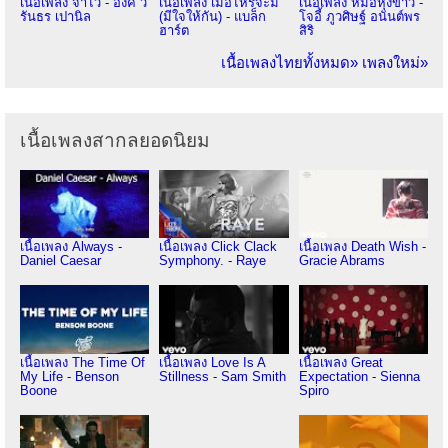
เนื้อเพลง จำไว้ - อิ้งค์ ว
เนื้อเพลง เมื่อไหร่จะมี
เนื้อเพลง หม้อหุงข้าว -
รันธร เปานิล
(มีใจให้กัน) - แบล็ก
โจอี้ ภูวศิษฐ์ อนันต์พร
ฮาร์ต
สิริ
เนื้อเพลงไทยทั้งหมด»
เพลงใหม่»
เนื้อเพลงสากลยอดนิยม
เนื้อเพลง Always -
เนื้อเพลง Click Clack
เนื้อเพลง Death Wish -
Daniel Caesar
Symphony. - Raye
Gracie Abrams
เนื้อเพลง The Time Of
เนื้อเพลง Love Is A
เนื้อเพลง Great
My Life - Benson
Stillness - Sam Smith
Expectation - Sienna
Boone
Spiro