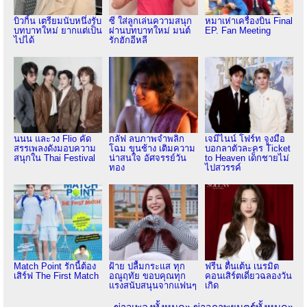
บิวกิ้น เตรียมนับหนึ่งรับ
ซี ใส่ลูกเล่นความสนุก
หมาเห่าเครื่องบิน Final
บทบาทใหม่ ยากแต่เป็น
ผ่านบทบาทใหม่ มนต์
EP. Fan Meeting
ไปได้
รักฮักอีหลี
นนน และวง Flio คัด
กลัฟ ลบภาพจำพลิก
เจมีไนน์ โฟร์ท จูงมือ
สรรเพลงดังมอบความ
โฉม ขุนช้าง เติมความ
บอกลาตัวละคร Ticket
สนุกใน Thai Festival
น่าสนใจ อัศจรรย์วัน
to Heaven เด็กชายไม่
ทอง
ไปสวรรค์
Match Point รักนี้ต้อง
ฝ้าย ปลื้มกระแส ทุก
ฟรีน ตื่นเต้น เนรมิต
เสิร์ฟ The First Match
อณูฤทัย ขอบคุณทุก
คอนเสิร์ตเดี่ยวฉลองวัน
แรงสนับสนุนจากแฟนๆ
เกิด