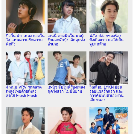
บิวกิ้น ฝากเพลง กอดใน
เจนนี่ ตามฝันใน มนต์
ฟลุ๊ค ปล่อยของร้อง
ใจ แทนความรักความ
รักดอกผักบุ้ง เลิกคุยทั้ง
ซิงเกิลแรก ต่อให้เป็น
คิดถึง
อำเภอ
จูบสุดท้าย
4 หนุ่ม VRV รุกตลาด
เต-นิว จับไมค์ร้องเพลง
วิลเลี่ยม LYKN ย้อน
เพลงไทยด้วยเพลง
คู่ครั้งแรก ไม่มีนิยาม
รอยแผลรักแรก และ
สดใส Fresh Fresh
การค้นพบตัวเองผ่าน
เสียงเพลง