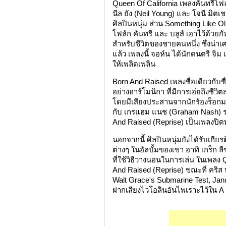
Queen Of California เพลงคันทรีโฟล์
นีล ยัง (Neil Young) และ โจนี มิตเ
ศิลปินหนุ่ม ส่วน Something Like O
โฟล์ก คันทรี และ บลูส์ เอาไว้ด้ว
สำหรับชีวิตของชายคนหนึ่ง ซึ่งน่าเศ
แล้ว เพลงนี้ จอห์น ได้นักดนตรี จิ
ให้เพลิดเพลิน
Born And Raised เพลงชื่อเดียวกับชื่
อย่างฮาร์โมนิกา ที่มีการเอ่ยถึงชี
โดยมีเสียงประสานจากนักร้องร็อก
กับ เกรแฮม แนช (Graham Nash) ร
And Raised (Reprise) เป็นเพลงปิด
นอกจากนี้ ศิลปินหนุ่มยังได้รับเกี
ต่างๆ ในอัลบั้มของเขา อาทิ เกร็ก ล
ที่ใช้วิธีวางนอนในการเล่น ในเพลง
And Raised (Reprise) ขณะที่ คริส 
Walt Grace's Submarine Test, Jan
ฝากเสียงไวโอลินอันไพเราะไว้ใน A