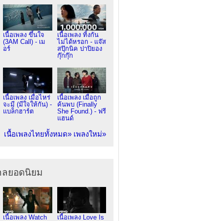
เนื้อเพลง ขึ้นใจ
เนื้อเพลง ทิ้งกัน
(3AM Call) - เม
ไม่ได้หรอก - แจ๊ส
อร์
สปุ๊กนิค ปาปิยอง
กุ๊กกุ๊ก
เนื้อเพลง เมื่อไหร่
เนื้อเพลง เมื่อถูก
จะมี (มีใจให้กัน) -
ค้นพบ (Finally
แบล็กฮาร์ต
She Found.) - ฟรี
แฮนด์
เนื้อเพลงไทยทั้งหมด»
เพลงใหม่»
ากลยอดนิยม
เนื้อเพลง Watch
เนื้อเพลง Love Is