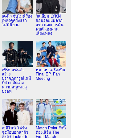
เต-นิว จับไมค์ร้อง
วิลเลี่ยม LYKN
เพลงคู่ครั้งแรก
ย้อนรอยแผลรัก
ไม่มีนิยาม
แรก และการค้น
พบตัวเองผ่าน
เสียงเพลง
เพิร์ธ แซนต้า
หมาเห่าเครื่องบิน
สร้าง
Final EP. Fan
ปรากฏการณ์เคมี
Meeting
ปีศาจ จัดเต็ม
ความสนุกทะลุ
ปรอท
เจมีไนน์ โฟร์ท
Match Point รักนี้
จูงมือบอกลาตัว
ต้องเสิร์ฟ The
ละคร Ticket to
First Match