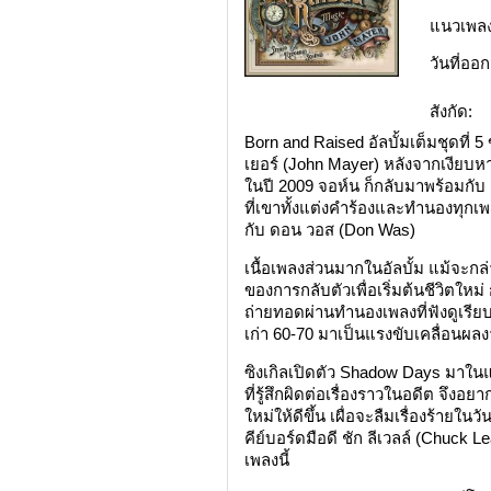
แนวเพลง
วันที่ออ
สังกัด:
Born and Raised อัลบั้มเต็มชุดที่ 
เยอร์ (John Mayer) หลังจากเงียบหา
ในปี 2009 จอห์น ก็กลับมาพร้อมกับ 
ที่เขาทั้งแต่งคำร้องและทำนองทุกเพ
กับ ดอน วอส (Don Was)
เนื้อเพลงส่วนมากในอัลบั้ม แม้จะกล
ของการกลับตัวเพื่อเริ่มต้นชีวิตใหม่ 
ถ่ายทอดผ่านทำนองเพลงที่ฟังดูเรีย
เก่า 60-70 มาเป็นแรงขับเคลื่อนผลง
ซิงเกิลเปิดตัว Shadow Days มาใน
ที่รู้สึกผิดต่อเรื่องราวในอดีต จึงอ
ใหม่ให้ดีขึ้น เผื่อจะลืมเรื่องร้ายใ
คีย์บอร์ดมือดี ชัก ลีเวลล์ (Chuck
เพลงนี้