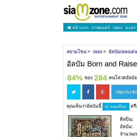
หน้าแรก
ภาพยนตร์
เพลง
ละคร
สยามโซน
เพลง
อัลบัมเพลงเด่
อัลบัม Born and Rais
84%
284
ของ
คนโหวตอัลบัมน
คุณเห็นว่าอัลบัมนี้
หร
ยอดเยี่ยม
ศิลปิน:
อัลบัม:
จำนวนเ