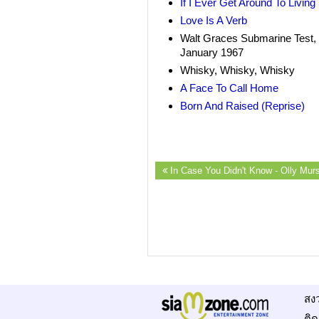
If I Ever Get Around To Living
Love Is A Verb
Walt Graces Submarine Test,
January 1967
Whisky, Whisky, Whisky
A Face To Call Home
Born And Raised (Reprise)
In Case You Didn't Know - Olly Mur
สง
ติด