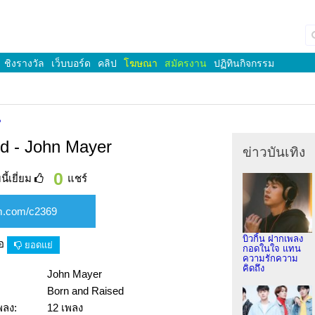
ชิงรางวัล
เว็บบอร์ด
คลิป
โฆษณา
สมัครงาน
ปฏิทินกิจกรรม
น
ed - John Mayer
ข่าวบันเทิง
0
ี้เยี่ยม
แชร์
บิวกิ้น ฝากเพลง
ือ
ยอดแย่
กอดในใจ แทน
ความรักความ
คิดถึง
John Mayer
Born and Raised
พลง:
12 เพลง