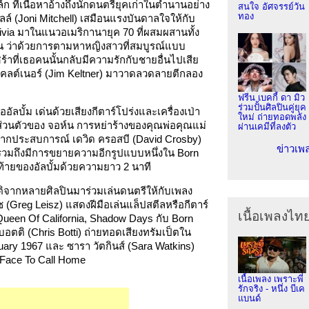
ก ที่เนื้อหาอ้างถึงนักดนตรียุคเก่าในตำนานอย่าง
สนใจ อัศจรรย์วัน
ทอง
ชลล์ (Joni Mitchell) เสมือนแรงบันดาลใจให้กับ
livia มาในแนวอเมริกานายุค 70 ที่ผสมผสานทั้ง
ยกัน ว่าด้วยการตามหาหญิงสาวที่สมบูรณ์แบบ
ร้าที่เธอคนนั้นกลับมีความรักกับชายอื่นไปเสีย
ม เคลต์เนอร์ (Jim Keltner) มาวาดลวดลายตีกลอง
ฟรีน เบคกี้ ดา มิว
ร่วมปั้นศิลปินคู่ยุค
ออัลบั้ม เด่นด้วยเสียงกีตาร์โปร่งและเครื่องเป่า
ใหม่ ถ่ายทอดพลัง
วิตส่วนตัวของ จอห์น การหย่าร้างของคุณพ่อคุณแม่
ผ่านเคมีที่ลงตัว
มากประสบการณ์ เดวิด ครอสบี (David Crosby)
ข่าวเพ
วมถึงมีการขยายความอีกรูปแบบหนึ่งใน Born
ท้ายของอัลบั้มด้วยความยาว 2 นาที
ยรติจากหลายศิลปินมาร่วมเล่นดนตรีให้กับเพลง
ีซ (Greg Leisz) แสดงฝีมือเล่นแล็ปสตีลหรือกีตาร์
เนื้อเพลงไท
 Queen Of California, Shadow Days กับ Born
บอตติ (Chris Botti) ถ่ายทอดเสียงทรัมเป็ตใน
uary 1967 และ ซารา วัตกินส์ (Sara Watkins)
 Face To Call Home
เนื้อเพลง เพราะพี่
รักจริง - หนึ่ง บีเค
แบนด์