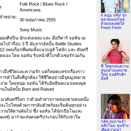
Folk Rock / Blues Rock /
:
Americana
4 หนุ่ม VRV รุก
กจำหน่าย:
ตลาดเพลงไทย
30 พฤษภาคม 2555
ด้วยเพลงสดใส
Fresh Fresh
Sony Music
5 ของศิลปิน นักแต่งเพลง และ มือกีตาร์ จอห์น เม
ยไปเำกือบ 3 ปี นับจากอัลบั้ม Battle Studies
12 เพลงร็อกที่ผสมทั้งแนวบลูส์ โฟล์ก และ คันทรี
ลงเอง โดย จอห์น รับหน้าที่โปรดิวเซอร์ร่วมกัน
ซี ใส่ลูกเล่นความ
สนุกผ่านบทบาท
่าวถึงชีวิตและความรัก แต่ก็สอดแทรกเรื่องราว
ใหม่ มนต์รักฮัก
การทำในสิ่งที่ถูกต้อง ใช้ชีวิตอย่างมีจุดมุ่งหมาย
อีหลี
บง่าย โดยหนุ่ม จอห์น ได้รับอิทธิพลแนวเพลงยุค
านในอัลบั้ม Born and Raised
แนวคันทรีร็อก ว่าด้วยคำสารภาพของชายคนหนึ่ง
ยากจะไถ่โทษด้วยการกลับตัวพร้อมเริ่มต้นทุกอย่าง
นวันวานให้ผ่านพ้นไป ซึ่ง จอห์น ได้นักเปียโนและ
 Leavell) มาร่วมเล่นดนตรีประกอบให้กับเขาใน
กลัฟ ลบภาพจำ
พลิกโฉม ขุนช้าง
เติมความน่า