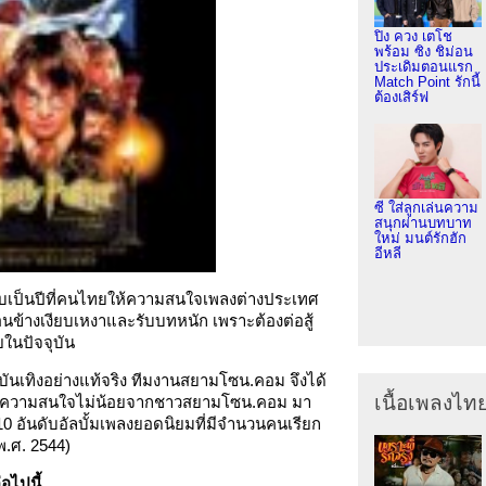
ปิง ควง เตโช
พร้อม ซิง ชิม่อน
ประเดิมตอนแรก
Match Point รักนี้
ต้องเสิร์ฟ
ซี ใส่ลูกเล่นความ
สนุกผ่านบทบาท
ใหม่ มนต์รักฮัก
อีหลี
นับเป็นปีที่คนไทยให้ความสนใจเพลงต่างประเทศ
นข้างเงียบเหงาและรับบทหนัก เพราะต้องต่อสู้
อยในปัจจุบัน
บันเทิงอย่างแท้จริง ทีมงานสยามโซน.คอม จึงได้
เนื้อเพลงไท
ด้รับความสนใจไม่น้อยจากชาวสยามโซน.คอม มา
10 อันดับอัลบั้มเพลงยอดนิยมที่มีจำนวนคนเรียก
 พ.ศ. 2544)
อไปนี้