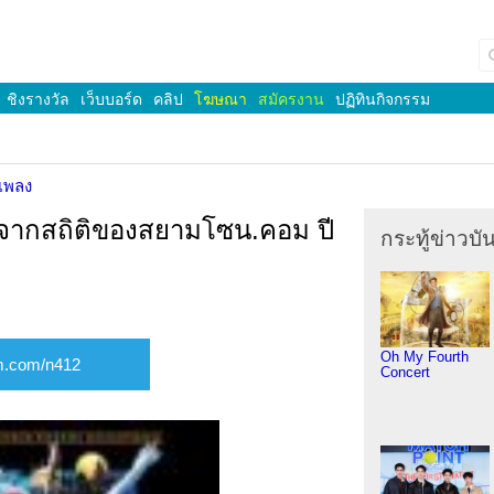
ชิงรางวัล
เว็บบอร์ด
คลิป
โฆษณา
สมัครงาน
ปฏิทินกิจกรรม
เพลง
งจากสถิติของสยามโซน.คอม ปี
กระทู้ข่าวบัน
Oh My Fourth
Concert