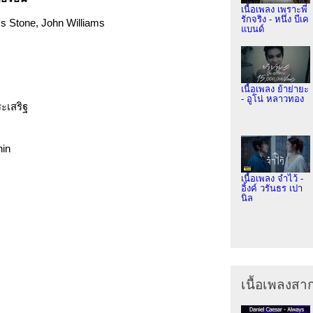
เนื้อเพลง เพราะพี่
รักจริง - หนึ่ง บีเค
's Stone, John Williams
แบนด์
เนื้อเพลง ย้าย่ายะ
- อูโน่ หลาวทอง
ระเสริฐ
hin
เนื้อเพลง จำไว้ -
อิ้งค์ วรันธร เปา
นิล
เนื้อเพลงส