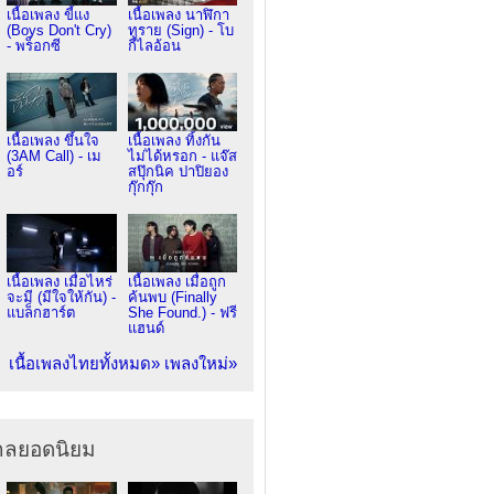
เนื้อเพลง ขี้แง
เนื้อเพลง นาฬิกา
(Boys Don't Cry)
ทราย (Sign) - โบ
- พร็อกซี
กี้ไลอ้อน
เนื้อเพลง ขึ้นใจ
เนื้อเพลง ทิ้งกัน
(3AM Call) - เม
ไม่ได้หรอก - แจ๊ส
อร์
สปุ๊กนิค ปาปิยอง
กุ๊กกุ๊ก
เนื้อเพลง เมื่อไหร่
เนื้อเพลง เมื่อถูก
จะมี (มีใจให้กัน) -
ค้นพบ (Finally
แบล็กฮาร์ต
She Found.) - ฟรี
แฮนด์
เนื้อเพลงไทยทั้งหมด»
เพลงใหม่»
ากลยอดนิยม