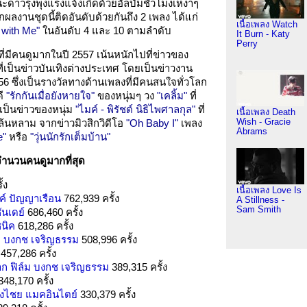
าวรุ่งพุ่งแรงแจ้งเกิดด้วยอัลบั้มชั่วโมงเหงาๆ
ลงานชุดนี้ติดอันดับด้วยกันถึง 2 เพลง ได้แก่
เนื้อเพลง Watch
 with Me"
ในอันดับ 4 และ 10 ตามลำดับ
It Burn - Katy
Perry
ี่มีคนดูมากในปี 2557 เน้นหนักไปที่ข่าวของ
ที่เป็นข่าวบันเทิงต่างประเทศ โดยเป็นข่าวงาน
56 ซึ่งเป็นรางวัลทางด้านเพลงที่มีคนสนใจทั่วโลก
ดี
"รักกันเมื่อยังหายใจ"
ของหนุ่มๆ วง
"เคลิ้ม"
ที่
เป็นข่าวของหนุ่ม
"ไมค์ - พิรัชต์ นิธิไพศาลกุล"
ที่
เนื้อเพลง Death
Wish - Gracie
้นหลาม จากข่าวมิวสิกวิดีโอ
"Oh Baby I"
เพลง
Abrams
e"
หรือ
"วุ่นนักรักเต็มบ้าน"
ีจำนวนคนดูมากที่สุด
้ง
เนื้อเพลง Love Is
ค์ ปัญญาเรือน
762,939 ครั้ง
A Stillness -
Sam Smith
ันเดย์
686,460 ครั้ง
นิค
618,286 ครั้ง
ล์ม บงกช เจริญธรรม
508,996 ครั้ง
457,286 ครั้ง
าก ฟิล์ม บงกช เจริญธรรม
389,315 ครั้ง
48,170 ครั้ง
 ธงไชย แมคอินไตย์
330,379 ครั้ง