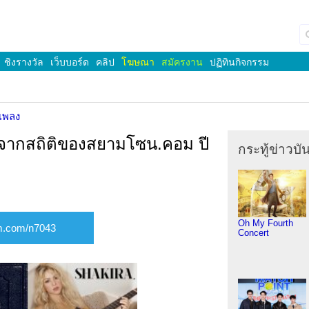
ชิงรางวัล
เว็บบอร์ด
คลิป
โฆษณา
สมัครงาน
ปฏิทินกิจกรรม
เพลง
งจากสถิติของสยามโซน.คอม ปี
กระทู้ข่าวบัน
Oh My Fourth
Concert