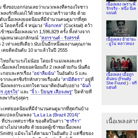
เนื้อเพลง เพราะพี่
ิยม ซึ่งขอบอกก่อนเลยว่าแนวเพลงที่ครองใจชาว
รักจริง - หนึ่ง บีเค
เพลงรักที่แฝงไว้ด้วยความปวดร้าวอาลัย ด้วย
แบนด์
อันดับเนื้อเพลงยอดนิยมที่มีจำนวนคนดูมากที่สุด
โดยครั้งนี้ 4 หนุ่มวง
"ค็อกเทล"
(Cocktail) คว้า
้าชมเนื้อเพลงมาก 1,596,829 ครั้ง ทิ้งห่างจาก
นุ่มหนวดเอกลักษณ์
"
สงกรานต์ - รังสรรค์
เนื้อเพลง ย้าย่ายะ
่า 2 เท่าเลยทีเดียว นับเป็นอีกหนึ่งผลงานคุณภาพ
- อูโน่ หลาวทอง
เคยติดอันดับ 10 มาแล้วในปี 2555
ไทยก็มาแรงไม่น้อย โดยเจ้าแม่เพลงละคร
เนื้อเพลงไทยยอดนิยมถึง 2 เพลงด้วยกัน นั่นคือ
ะกอบละครเรื่อง
"อย่าลืมฉัน"
ในอันดับ 5 และ
เนื้อเพลง เมื่อถูก
ค้นพบ (Finally
จากละครชิงรักหักสวาทเรื่องดัง
"สามีตีตรา"
อยู่ที่
She Found.) - ฟรี
ีอีกหนึ่งเพลงกระแทกใจตามมาติดอันดับอย่าง
"ฉันก็
แฮนด์
สร ภูธรใจ
"
และ
"
จิ๋ว - ปิยนุช เสือจงพรู
"
ปิดท้ายที่
ลงพากันรุ่งสุดๆ
งประเทศยอดนิยมที่มีจำนวนคนดูมากที่สุดกันบ้าง
ดัดแปลงเป็นเพลง
"La La La (Brazil 2014)"
เนื้อเพลงส
ที่ประเทศบราซิล ของศิลปินสาว
"ชากีรา"
ย่างไม่น่าสงสัย ด้วยยอดผู้เข้าชมเนื้อเพลง
mith) แม้จะไม่ได้ตามมาในอันดับ 2 แต่ชื่อของ