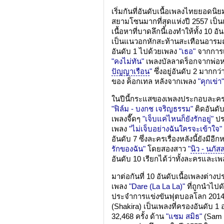
เริ่มกันที่อันดับเนื้อเพลงไทยยอดน
สยามโซนมากที่สุดแห่งปี 2557 เป็น
เนื้อหาที่บาดลึกนี้เองทำให้ทั้ง 10 
เป็นแนวอกหักสะท้านสะเทือนอารมณ์ 
อันดับ 1 ไปด้วยเพลง
"เธอ"
จากการเข
"คงไม่ทัน"
เพลงบัลลาดร็อกจากพ่อห
ปัญญาเรือน
"
ซึ่งอยู่อันดับ 2 มากกว
ของ ค็อกเทล หลังจากเพลง
"คุกเข่า"
ในปีนี้กระแสของเพลงประกอบละคร
"ฟิล์ม - บงกช เจริญธรรม"
ติดอันดับ
เพลงจี๊ดๆ
"เจ็บแค่ไหนก็ยังรักอยู่"
ปร
เพลง
"ไม่เจ็บอย่างฉันใครจะเข้าใจ"
อันดับ 7 ซึ่งละครเรื่องหลังนี้ยังม
รักของฉัน"
โดยสองสาว
"
นิว - นภัส
อันดับ 10 เรียกได้ว่าทั้งละครและเพ
มาต่อกันที่ 10 อันดับเนื้อเพลงต่า
เพลง
"Dare (La La La)"
ที่ถูกนำไป
ประจำการแข่งขันฟุตบอลโลก 2014 
(Shakira) เป็นเพลงที่ครองอันดับ 1 อ
32,468 ครั้ง ด้าน
"แซม สมิธ"
(Sam S