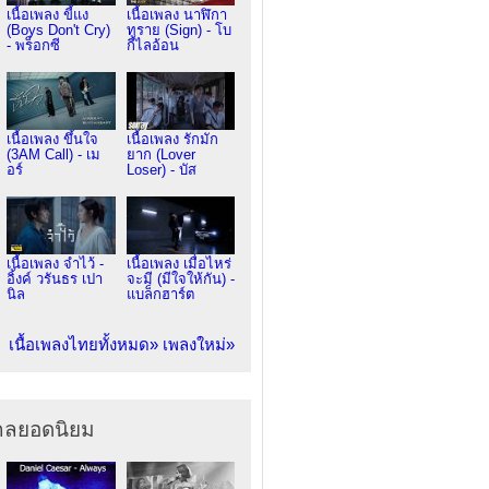
เนื้อเพลง ขี้แง
เนื้อเพลง นาฬิกา
(Boys Don't Cry)
ทราย (Sign) - โบ
- พร็อกซี
กี้ไลอ้อน
เนื้อเพลง ขึ้นใจ
เนื้อเพลง รักมัก
(3AM Call) - เม
ยาก (Lover
อร์
Loser) - บัส
เนื้อเพลง จำไว้ -
เนื้อเพลง เมื่อไหร่
อิ้งค์ วรันธร เปา
จะมี (มีใจให้กัน) -
นิล
แบล็กฮาร์ต
เนื้อเพลงไทยทั้งหมด»
เพลงใหม่»
ากลยอดนิยม