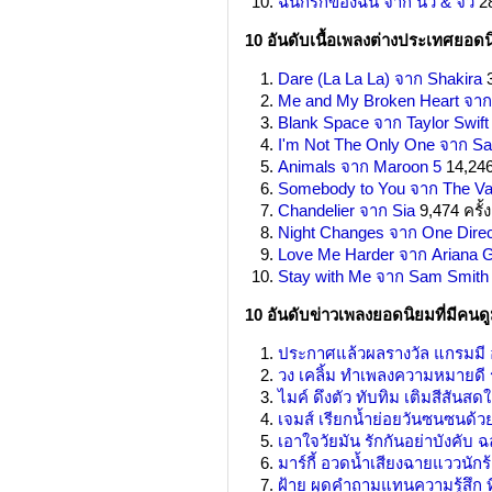
ฉันก็รักของฉัน จาก นิว & จิ๋ว
28
10 อันดับเนื้อเพลงต่างประเทศยอดน
Dare (La La La) จาก Shakira
3
Me and My Broken Heart จาก
Blank Space จาก Taylor Swift
I'm Not The Only One จาก S
Animals จาก Maroon 5
14,246 
Somebody to You จาก The V
Chandelier จาก Sia
9,474 ครั้ง
Night Changes จาก One Direc
Love Me Harder จาก Ariana 
Stay with Me จาก Sam Smith
10 อันดับข่าวเพลงยอดนิยมที่มีคนดู
ประกาศแล้วผลรางวัล แกรมมี อวอ
วง เคลิ้ม ทำเพลงความหมายดี ร
ไมค์ ดึงตัว ทับทิม เติมสีสันส
เจมส์ เรียกน้ำย่อยวันซนซนด้ว
เอาใจวัยมัน รักกันอย่าบังคับ ฉ
มาร์กี้ อวดน้ำเสียงฉายแววนัก
ฝ้าย ผุดคำถามแทนความรู้สึก ท