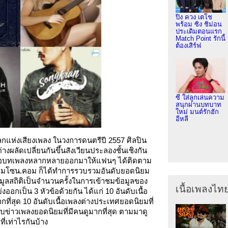
ปิง ควง เตโช
พร้อม ซิง ชิม่อน
ประเดิมตอนแรก
Match Point รักนี้
ต้องเสิร์ฟ
ซี ใส่ลูกเล่นความ
สนุกผ่านบทบาท
ใหม่ มนต์รักฮัก
อีหลี
โลกแห่งเสียงเพลง ในวงการดนตรีปี 2557 ศิลปิน
ต่างผลัดเปลี่ยนกันขึ้นสังเวียนประลองชั้นเชิงกัน
นำเสนอบทเพลงหลากหลายออกมาให้แฟนๆ ได้ติดตาม
ยามโซน.คอม ก็ได้ทำการรวบรวมอันดับยอดนิยม
มูลสถิติเป็นจำนวนครั้งในการเข้าชมข้อมูลของ
เนื้อเพลงไท
กเป็น 3 หัวข้อด้วยกัน ได้แก่ 10 อันดับเนื้อ
ี่สุด 10 อันดับเนื้อเพลงต่างประเทศยอดนิยมที่
ับข่าวเพลงยอดนิยมที่มีคนดูมากที่สุด ตามมาดู
ที่เท่าไรกันบ้าง