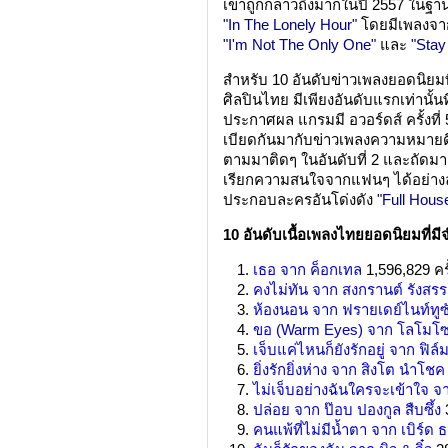
เขาถูกกล่าวถึงมากในปี 2557 ในฐานะด
"In The Lonely Hour"
โดยมีเพลงจากผ
"I'm Not The Only One"
และ
"Stay
สำหรับ 10 อันดับข่าวเพลงยอดนิยมท
ศิลปินไทย มีเพียงอันดับแรกเท่านั้น
ประกาศผล แกรมมี อวอร์ดส์ ครั้งที่ 
เบียดกันมากับข่าวเพลงความหมาย
ตามมาติดๆ ในอันดับที่ 2 และถัดมา
เรียกความสนใจจากแฟนๆ ได้อย่างล
ประกอบละครอันโด่งดัง
"Full Hous
10 อันดับเนื้อเพลงไทยยอดนิยมที่ม
เธอ จาก ค็อกเทล
1,596,829 ครั
คงไม่ทัน จาก สงกรานต์ รังสรร
ห้องนอน จาก ฟรายเดย์ไนท์ทูซ
ขอ (Warm Eyes) จาก โลโมโซ
เจ็บแค่ไหนก็ยังรักอยู่ จาก ฟิ
ยิ่งรักยิ่งห่าง จาก สิงโต นำโชค
ไม่เจ็บอย่างฉันใครจะเข้าใจ จ
ปล่อย จาก ป๊อบ ปองกูล สืบซึ้ง
3
คนแพ้ที่ไม่มีน้ำตา จาก เบิร์ด