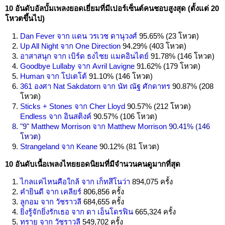
10 อันดับอัลบั้มเพลงยอดเยี่ยมที่มีเปอร์เซ็นต์คนชอบสูงสุด (ตั้งแต่ 20
โหวตขึ้นไป)
Dan Fever จาก แดน วรเวช ดานุวงศ์
95.65% (23 โหวต)
Up All Night จาก One Direction
94.29% (403 โหวต)
อาสาสนุก จาก เบิร์ด ธงไชย แมคอินไตย์
91.78% (146 โหวต)
Goodbye Lullaby จาก Avril Lavigne
91.62% (179 โหวต)
Human จาก โปเตโต้
91.10% (146 โหวต)
361 องศา Nat Sakdatorn จาก นัท ณัฐ ศักดาทร
90.87% (208
โหวต)
Sticks + Stones จาก Cher Lloyd
90.57% (212 โหวต)
Endless จาก อินสติงค์
90.57% (106 โหวต)
"9"
Matthew Morrison จาก Matthew Morrison
90.41% (146
โหวต)
Strangeland จาก Keane
90.12% (81 โหวต)
10 อันดับเนื้อเพลงไทยยอดนิยมที่มีจำนวนคนดูมากที่สุด
ไกลแค่ไหนคือใกล้ จาก เก็ทสึโนว่า
894,075 ครั้ง
คำยินดี จาก เคลียร์
806,856 ครั้ง
ลูกอม จาก วัชราวลี
684,655 ครั้ง
ยิ่งรู้จักยิ่งรักเธอ จาก ดา เอ็นโดรฟิน
665,324 ครั้ง
ทราย จาก วัชราวลี
549,702 ครั้ง