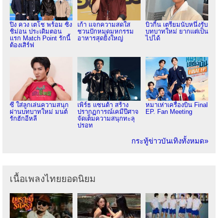
ปิง ควง เตโช พร้อม ซิง
เก้า แจกความสดใส
บิวกิ้น เตรียมนับหนึ่งรับ
ชิม่อน ประเดิมตอน
ชวนปักหมุดมหกรรม
บทบาทใหม่ ยากแต่เป็น
แรก Match Point รักนี้
อาหารสุดยิ่งใหญ่
ไปได้
ต้องเสิร์ฟ
ซี ใส่ลูกเล่นความสนุก
เพิร์ธ แซนต้า สร้าง
หมาเห่าเครื่องบิน Final
ผ่านบทบาทใหม่ มนต์
ปรากฏการณ์เคมีปีศาจ
EP. Fan Meeting
รักฮักอีหลี
จัดเต็มความสนุกทะลุ
ปรอท
กระทู้ข่าวบันเทิงทั้งหมด»
เนื้อเพลงไทยยอดนิยม