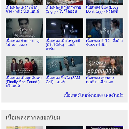
เนื้อเพลง เพราะพี่รัก
เนื้อเพลง นาฬิกาทราย
เนื้อเพลง ขี้แง (Boys
จริง - หนึ่ง บีเคแบนด์
(Sign) - โบกี้ไลอ้อน
Don't Cry) - พร็อกซี
เนื้อเพลง ย้าย่ายะ - อู
เนื้อเพลง เมื่อไหร่จะมี
เนื้อเพลง จำไว้ - อิ้งค์ ว
โน่ หลาวทอง
(มีใจให้กัน) - แบล็ก
รันธร เปานิล
ฮาร์ต
เนื้อเพลง เมื่อถูกค้นพบ
เนื้อเพลง ขึ้นใจ (3AM
เนื้อเพลง อุษาสาง -
(Finally She Found.) -
Call) - เมอร์
เจนจิรา เฉียงเอก
ฟรีแฮนด์
เนื้อเพลงไทยทั้งหมด»
เพลงใหม่»
เนื้อเพลงสากลยอดนิยม