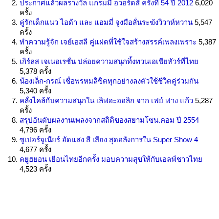
ประกาศแล้วผลรางวัล แกรมมี อวอร์ดส์ ครั้งที่ 54 ปี 2012
6,020
ครั้ง
คู่รักเด็กแนว ไอด้า และ แอมมี่ จูงมือลั่นระฆังวิวาห์หวาน
5,547
ครั้ง
ทำความรู้จัก เจย์เอสลี คู่แฝดที่ใช้ใจสร้างสรรค์เพลงเพราะ
5,387
ครั้ง
เกิร์ลส เจเนอเรชั่น ปล่อยความสนุกทิ้งทวนเอเชียทัวร์ที่ไทย
5,378 ครั้ง
น้องเล็ก-กรณ์ เชื่อพรหมลิขิตทุกอย่างลงตัวใช้ชีวิตคู่ร่วมกัน
5,340 ครั้ง
คลั่งไคล้กับความสนุกใน เลิฟอะฮอลิก จาก เฟย์ ฟาง แก้ว
5,287
ครั้ง
สรุปอันดับผลงานเพลงจากสถิติของสยามโซน.คอม ปี 2554
4,796 ครั้ง
ซูเปอร์จูเนียร์ อัดแสง สี เสียง สุดอลังการใน Super Show 4
4,677 ครั้ง
คยูฮยอน เยือนไทยอีกครั้ง มอบความสุขให้กับเอลฟ์ชาวไทย
4,523 ครั้ง