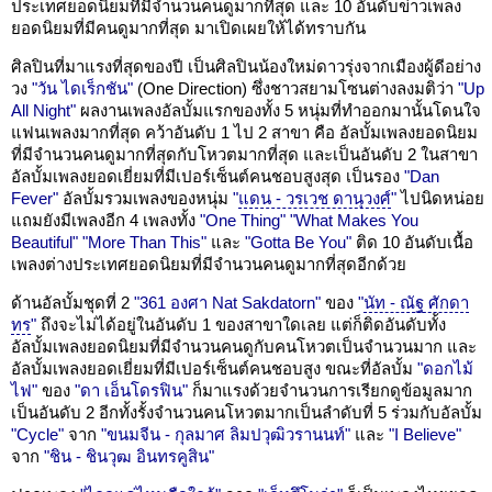
ประเทศยอดนิยมที่มีจำนวนคนดูมากที่สุด และ 10 อันดับข่าวเพลง
ยอดนิยมที่มีคนดูมากที่สุด มาเปิดเผยให้ได้ทราบกัน
ศิลปินที่มาแรงที่สุดของปี เป็นศิลปินน้องใหม่ดาวรุ่งจากเมืองผู้ดีอย่าง
วง
"วัน ไดเร็กชัน"
(One Direction) ซึ่งชาวสยามโซนต่างลงมติว่า
"Up
All Night"
ผลงานเพลงอัลบั้มแรกของทั้ง 5 หนุ่มที่ทำออกมานั้นโดนใจ
แฟนเพลงมากที่สุด คว้าอันดับ 1 ไป 2 สาขา คือ อัลบั้มเพลงยอดนิยม
ที่มีจำนวนคนดูมากที่สุดกับโหวตมากที่สุด และเป็นอันดับ 2 ในสาขา
อัลบั้มเพลงยอดเยี่ยมที่มีเปอร์เซ็นต์คนชอบสูงสุด เป็นรอง
"Dan
Fever"
อัลบั้มรวมเพลงของหนุ่ม
"
แดน - วรเวช ดานุวงศ์
"
ไปนิดหน่อย
แถมยังมีเพลงอีก 4 เพลงทั้ง
"One Thing"
"What Makes You
Beautiful"
"More Than This"
และ
"Gotta Be You"
ติด 10 อันดับเนื้อ
เพลงต่างประเทศยอดนิยมที่มีจำนวนคนดูมากที่สุดอีกด้วย
ด้านอัลบั้มชุดที่ 2
"361 องศา Nat Sakdatorn"
ของ
"
นัท - ณัฐ ศักดา
ทร
"
ถึงจะไม่ได้อยู่ในอันดับ 1 ของสาขาใดเลย แต่ก็ติดอันดับทั้ง
อัลบั้มเพลงยอดนิยมที่มีจำนวนคนดูกับคนโหวตเป็นจำนวนมาก และ
อัลบั้มเพลงยอดเยี่ยมที่มีเปอร์เซ็นต์คนชอบสูง ขณะที่อัลบั้ม
"ดอกไม้
ไฟ"
ของ
"ดา เอ็นโดรฟิน"
ก็มาแรงด้วยจำนวนการเรียกดูข้อมูลมาก
เป็นอันดับ 2 อีกทั้งรั้งจำนวนคนโหวตมากเป็นลำดับที่ 5 ร่วมกับอัลบั้ม
"Cycle"
จาก
"ขนมจีน - กุลมาศ ลิมปวุฒิวรานนท์"
และ
"I Believe"
จาก
"ชิน - ชินวุฒ อินทรคูสิน"