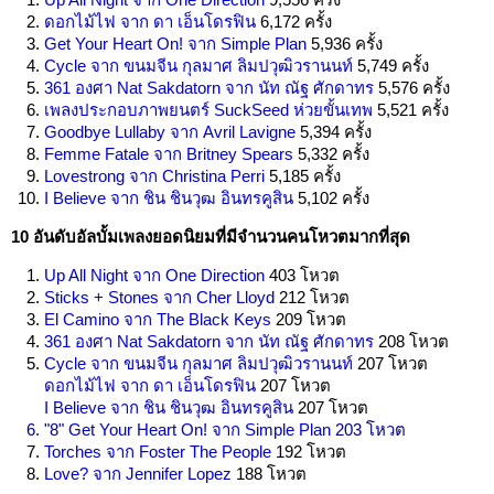
ดอกไม้ไฟ จาก ดา เอ็นโดรฟิน
6,172 ครั้ง
Get Your Heart On! จาก Simple Plan
5,936 ครั้ง
Cycle จาก ขนมจีน กุลมาศ ลิมปวุฒิวรานนท์
5,749 ครั้ง
361 องศา Nat Sakdatorn จาก นัท ณัฐ ศักดาทร
5,576 ครั้ง
เพลงประกอบภาพยนตร์ SuckSeed ห่วยขั้นเทพ
5,521 ครั้ง
Goodbye Lullaby จาก Avril Lavigne
5,394 ครั้ง
Femme Fatale จาก Britney Spears
5,332 ครั้ง
Lovestrong จาก Christina Perri
5,185 ครั้ง
I Believe จาก ชิน ชินวุฒ อินทรคูสิน
5,102 ครั้ง
10 อันดับอัลบั้มเพลงยอดนิยมที่มีจำนวนคนโหวตมากที่สุด
Up All Night จาก One Direction
403 โหวต
Sticks + Stones จาก Cher Lloyd
212 โหวต
El Camino จาก The Black Keys
209 โหวต
361 องศา Nat Sakdatorn จาก นัท ณัฐ ศักดาทร
208 โหวต
Cycle จาก ขนมจีน กุลมาศ ลิมปวุฒิวรานนท์
207 โหวต
ดอกไม้ไฟ จาก ดา เอ็นโดรฟิน
207 โหวต
I Believe จาก ชิน ชินวุฒ อินทรคูสิน
207 โหวต
"8"
Get Your Heart On! จาก Simple Plan
203 โหวต
Torches จาก Foster The People
192 โหวต
Love? จาก Jennifer Lopez
188 โหวต