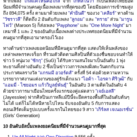
ฟากเพลง
"ไกลแค่ไหนคือใกล้"
จาก
"เก็ทสึโนว่า"
ก็เป็นเพลงไทยยอด
นิยมที่มีจำนวนคนดูเนื้อเพลงมากที่สุดของปี โดยมียอดการเข้าชมสูง
ถึง 894,075 ครั้ง ตามมาด้วยเพลง
"คำยินดี"
ของวง
"เคลียร์"
ทางด้าน
"วัชราวลี"
ก็ติดถึง 2 อันดับกับเพลง
"ลูกอม"
และ
"ทราย"
ส่วน
"มารูน
ไฟว์"
(Maroon 5) ก็ส่งเพลง
"Payphone"
และ
"One More Night"
มา
เหมาที่ 1 และ 2 ของอันดับเนื้อเพลงต่างประเทศยอดนิยมที่มีจำนวน
คนดูมากที่สุดเอามาครองไว้เอง
ทางด้านข่าวเพลงยอดนิยมที่มีคนดูมากที่สุด แสดงให้เห็นพลังของ
เหล่าพลพรรคเจร็อก ที่รวมตัวติดตามศิลปินที่ตัวเองชื่นชอบจนทำให้
ข่าว 5 หนุ่มวง
"ซักกุ"
(SuG) ได้รับความสนใจมาเป็นอันดับ 1 พุ่ง
ทะยานทิ้งห่างอันดับ 2 ซึ่งเป็นข่าววงการเพลงฝั่งตะวันตกกับงาน
ประกาศผลรางวัล
"แกรมมี อวอร์ดส์"
ครั้งที่ 54 ต่อด้วยความหวาน
บรรยากาศงานแต่งงานของคู่รักเด็กแนว
"ไอด้า - ไอรดา ศิริวุฒิ"
กับ
"แอมมี่ - ไชยอมร แก้ววิบูลย์พันธุ์"
ในอันดับ 3 ตามติดในอันดับ 4
ด้วยข่าวการมาเยือนไทยครั้งแรกของคู่แฝดสาว
"เจย์เอสลี"
(Jayesslee) ฟากศิลปินเกาหลีแม้ปีนี้จะยึดครองพื้นที่ในอันดับต้นๆ
ไม่ได้ แต่ก็ไม่ได้หนีหายไปไหน จับจองอันดับ 5 กับการแสดง
คอนเสิร์ตเต็มรูปแบบครั้งแรกในไทยของ 9 สาว
"เกิร์ลส เจเนอเรชั่น"
(Girls' Generation)
10 อันดับอัลบั้มเพลงยอดนิยมที่มีจำนวนคนดูมากที่สุด
Up All Night จาก One Direction
9,556 ครั้ง