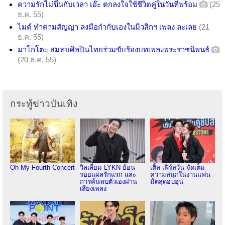
ความรักไม่ขึ้นกับเวลา เอ๊ะ ตกลงใจใช้ชีวิตคู่ในวันที่พร้อม
(25
ธ.ค. 55)
ไมค์ ทำตามสัญญา ลงมือกำกับเองในมิวสิกฯ เพลง ละเลย
(21
ธ.ค. 55)
มาโกโตะ สมทบศิลปินไทยร่วมขับร้องบทเพลงพระราชนิพนธ์
(20 ธ.ค. 55)
กระทู้ข่าวบันเทิง
Oh My Fourth Concert
วิลเลี่ยม LYKN ย้อน
เติ้ล เฟิร์สวัน จัดเต็ม
รอยแผลรักแรก และ
ความสนุกในงานแฟน
การค้นพบตัวเองผ่าน
มีตสุดอบอุ่น
เสียงเพลง