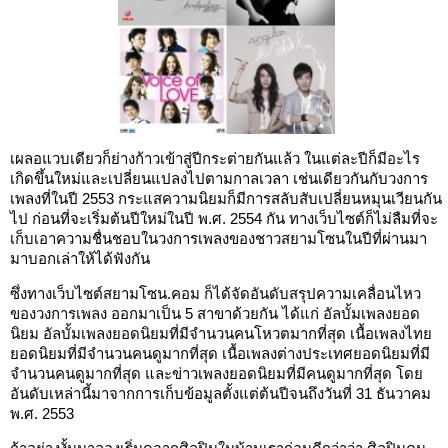
เผลอแวบเดียวก็ย่างก้าวเข้าสู่ปีกระต่ายกันแล้ว ในแต่ละปีก็มีอะไร
เกิดขึ้นใหม่และเปลี่ยนแปลงไปตามกาลเวลา เช่นเดียวกันกับวงการ
เพลงที่ในปี 2553 กระแสความนิยมก็มีการสลับสับเปลี่ยนหมุนเวียนกัน
ไป ก่อนที่จะเริ่มต้นปีใหม่ในปี พ.ศ. 2554 กัน ทางเว็บไซต์ก็ไม่ลืมที่จะ
เก็บเอาความชื่นชอบในวงการเพลงของชาวสยามโซนในปีที่ผ่านมา
มาบอกเล่าให้ได้ฟังกัน
ซึ่งทางเว็บไซต์สยามโซน.คอม ก็ได้จัดอันดับสรุปความเคลื่อนไหว
ของวงการเพลง ออกมาเป็น 5 สาขาด้วยกัน ได้แก่ อัลบั้มเพลงยอด
นิยม อัลบั้มเพลงยอดนิยมที่มีจำนวนคนโหวตมากที่สุด เนื้อเพลงไทย
ยอดนิยมที่มีจำนวนคนดูมากที่สุด เนื้อเพลงต่างประเทศยอดนิยมที่มี
จำนวนคนดูมากที่สุด และข่าวเพลงยอดนิยมที่มีคนดูมากที่สุด โดย
อันดับเหล่านี้มาจากการเก็บข้อมูลตั้งแต่ต้นปีจนถึงวันที่ 31 ธันวาคม
พ.ศ. 2553