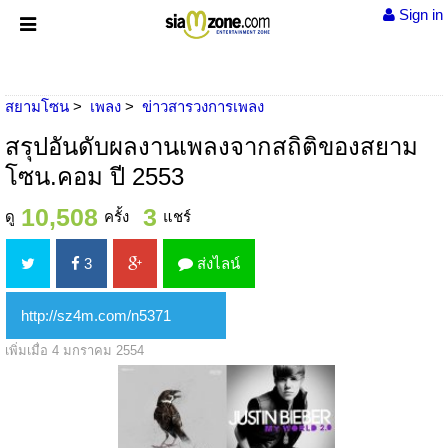
Sign in
สยามโซน
เพลง
ข่าวสารวงการเพลง
สรุปอันดับผลงานเพลงจากสถิติของสยาม
โซน.คอม ปี 2553
10,508
3
ดู
ครั้ง
แชร์
3
ส่งไลน์
เพิ่มเมื่อ 4 มกราคม 2554