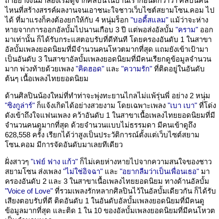
ถ้าอย่างงั้นมาลองเริ่มดูจากศิลปินในบ้านเราก่อนดีกว่าว่า ศิลปินคน
ไหนที่สร้างสรรค์ผลงานจนเอาชนะใจชาวเว็บไซต์สยามโซน.คอม ไป
ได้ ที่มาแรงก็คงต้องยกให้กับ 4 หนุ่มร็อก
"บอดี้สแลม"
แม้ว่าจะห่าง
หายจากการออกอัลบั้มไปนานเกือบ 3 ปี แต่พอส่งอัลบั้ม
"คราม"
ออก
มาเท่านั้น ก็ได้รับกระแสตอบรับที่ดีทันที โดยครองอันดับ 1 ในสาขา
อัลบั้มเพลงยอดนิยมที่มีจำนวนคนโหวตมากที่สุด แถมยังเข้าเป้ามา
เป็นอันดับ 3 ในสาขาอัลบั้มเพลงยอดนิยมที่มีคนเรียกดูข้อมูลจำนวน
มาก พ่วงท้ายด้วยเพลง
"คิดฮอด"
และ
"ความรัก"
ที่ติดอยู่ในอันดับ
ต้นๆ เนื้อเพลงไทยยอดนิยม
ด้านศิลปินน้องใหม่ที่ทำท่าจะพุ่งทะยานไกลไม่แพ้รุ่นพี่ อย่าง 2 หนุ่ม
"ซิงกูล่าร์"
ก็แจ้งเกิดได้อย่างสวยงาม โดยเฉพาะเพลง
"เบา เบา"
ที่โด่ง
ดังเข้าถึงใจแฟนเพลง คว้าอันดับ 1 ในสาขาเนื้อเพลงไทยยอดนิยมที่มี
จำนวนคนดูมากที่สุด ด้วยจำนวนแบบไม่ธรรมดา มีคนเข้าดูถึง
628,558 ครั้ง เรียกได้ว่าสูงเป็นประวัติการณ์ตั้งแต่เว็บไซต์สยาม
โซน.คอม มีการจัดอันดับมาเลยทีเดียว
ฝั่งสาวๆ
"เฟย์ ฟาง แก้ว"
ก็ไม่เคยห่างหายไปจากความสนใจของชาว
สยามโซน ส่งเพลง
"ไม่ใช่อิจฉา"
และ
"อยากลืมว่าเป็นเพื่อนเธอ"
มา
ครองอันดับ 2 และ 3 ในสาขาเนื้อเพลงไทยยอดนิยม ทางด้านอัลบั้ม
"Voice of Love"
ที่รวมเพลงรักหลากศิลปินไว้ในอัลบั้มเดียวกัน ก็ได้รับ
เสียงตอบรับที่ดี ติดอันดับ 1 ในอันดับอัลบั้มเพลงยอดนิยมที่มีคนดู
ข้อมูลมากที่สุด และติด 1 ใน 10 ของอัลบั้มเพลงยอดนิยมที่มีคนโหวต