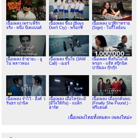
เนื้อเพลง เพราะพี่รัก
เนื้อเพลง ขี้แง (Boys
เนื้อเพลง นาฬิกาทราย
จริง - หนึ่ง บีเคแบนด์
Don't Cry) - พร็อกซี
(Sign) - โบกี้ไลอ้อน
เนื้อเพลง ย้าย่ายะ - อู
เนื้อเพลง ขึ้นใจ (3AM
เนื้อเพลง ทิ้งกันไม่ได้
โน่ หลาวทอง
Call) - เมอร์
หรอก - แจ๊ส สปุ๊กนิค
ปาปิยอง กุ๊กกุ๊ก
เนื้อเพลง จำไว้ - อิ้งค์ ว
เนื้อเพลง เมื่อไหร่จะมี
เนื้อเพลง เมื่อถูกค้นพบ
รันธร เปานิล
(มีใจให้กัน) - แบล็ก
(Finally She Found.) -
ฮาร์ต
ฟรีแฮนด์
เนื้อเพลงไทยทั้งหมด»
เพลงใหม่»