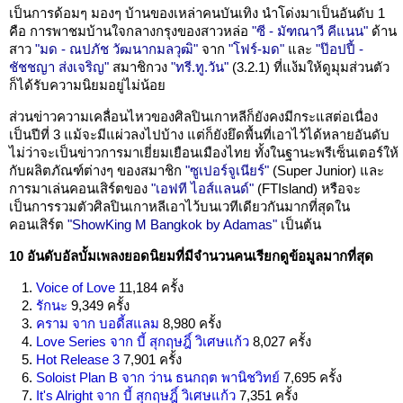
เป็นการด้อมๆ มองๆ บ้านของเหล่าคนบันเทิง นำโด่งมาเป็นอันดับ 1
คือ การพาชมบ้านใจกลางกรุงของสาวหล่อ
"ซี - มัฑณาวี คีแนน"
ด้าน
สาว
"มด - ณปภัช วัฒนากมลวุฒิ"
จาก
"โฟร์-มด"
และ
"ป๊อปปี้ -
ชัชชญา ส่งเจริญ"
สมาชิกวง
"ทรี.ทู.วัน"
(3.2.1) ที่แง้มให้ดูมุมส่วนตัว
ก็ได้รับความนิยมอยู่ไม่น้อย
ส่วนข่าวความเคลื่อนไหวของศิลปินเกาหลีก็ยังคงมีกระแสต่อเนื่อง
เป็นปีที่ 3 แม้จะมีแผ่วลงไปบ้าง แต่ก็ยังยึดพื้นที่เอาไว้ได้หลายอันดับ
ไม่ว่าจะเป็นข่าวการมาเยี่ยมเยือนเมืองไทย ทั้งในฐานะพรีเซ็นเตอร์ให้
กับผลิตภัณฑ์ต่างๆ ของสมาชิก
"ซูเปอร์จูเนียร์"
(Super Junior) และ
การมาเล่นคอนเสิร์ตของ
"เอฟที ไอส์แลนด์"
(FTIsland) หรือจะ
เป็นการรวมตัวศิลปินเกาหลีเอาไว้บนเวทีเดียวกันมากที่สุดใน
คอนเสิร์ต
"ShowKing M Bangkok by Adamas"
เป็นต้น
10 อันดับอัลบั้มเพลงยอดนิยมที่มีจำนวนคนเรียกดูข้อมูลมากที่สุด
Voice of Love
11,184 ครั้ง
รักนะ
9,349 ครั้ง
คราม จาก บอดี้สแลม
8,980 ครั้ง
Love Series จาก บี้ สุกฤษฎิ์ วิเศษแก้ว
8,027 ครั้ง
Hot Release 3
7,901 ครั้ง
Soloist Plan B จาก ว่าน ธนกฤต พานิชวิทย์
7,695 ครั้ง
It's Alright จาก บี้ สุกฤษฎิ์ วิเศษแก้ว
7,351 ครั้ง