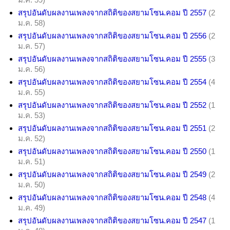
สรุปอันดับผลงานเพลงจากสถิติของสยามโซน.คอม ปี 2557
(2
ม.ค. 58)
สรุปอันดับผลงานเพลงจากสถิติของสยามโซน.คอม ปี 2556
(2
ม.ค. 57)
สรุปอันดับผลงานเพลงจากสถิติของสยามโซน.คอม ปี 2555
(3
ม.ค. 56)
สรุปอันดับผลงานเพลงจากสถิติของสยามโซน.คอม ปี 2554
(4
ม.ค. 55)
สรุปอันดับผลงานเพลงจากสถิติของสยามโซน.คอม ปี 2552
(1
ม.ค. 53)
สรุปอันดับผลงานเพลงจากสถิติของสยามโซน.คอม ปี 2551
(2
ม.ค. 52)
สรุปอันดับผลงานเพลงจากสถิติของสยามโซน.คอม ปี 2550
(1
ม.ค. 51)
สรุปอันดับผลงานเพลงจากสถิติของสยามโซน.คอม ปี 2549
(2
ม.ค. 50)
สรุปอันดับผลงานเพลงจากสถิติของสยามโซน.คอม ปี 2548
(4
ม.ค. 49)
สรุปอันดับผลงานเพลงจากสถิติของสยามโซน.คอม ปี 2547
(1