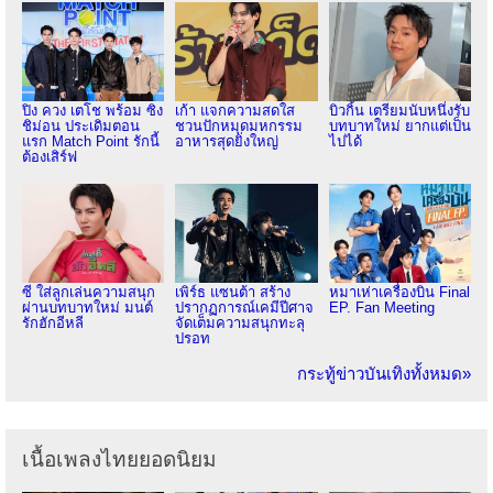
ปิง ควง เตโช พร้อม ซิง
เก้า แจกความสดใส
บิวกิ้น เตรียมนับหนึ่งรับ
ชิม่อน ประเดิมตอน
ชวนปักหมุดมหกรรม
บทบาทใหม่ ยากแต่เป็น
แรก Match Point รักนี้
อาหารสุดยิ่งใหญ่
ไปได้
ต้องเสิร์ฟ
ซี ใส่ลูกเล่นความสนุก
เพิร์ธ แซนต้า สร้าง
หมาเห่าเครื่องบิน Final
ผ่านบทบาทใหม่ มนต์
ปรากฏการณ์เคมีปีศาจ
EP. Fan Meeting
รักฮักอีหลี
จัดเต็มความสนุกทะลุ
ปรอท
กระทู้ข่าวบันเทิงทั้งหมด»
เนื้อเพลงไทยยอดนิยม