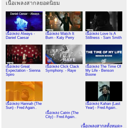
เนื้อเพลงสากลยอดนิยม
เนื้อเพลง Always -
เนื้อเพลง Watch It
เนื้อเพลง Love Is A
Daniel Caesar
Burn - Katy Perry
Stillness - Sam Smith
เนื้อเพลง Great
เนื้อเพลง Click Clack
เนื้อเพลง The Time Of
Expectation - Sienna
Symphony. - Raye
My Life - Benson
Spiro
Boone
เนื้อเพลง Hannah (The
เนื้อเพลง Kahan (Last
Sun) - Fred Again..
Year) - Fred Again..
เนื้อเพลง Catrin (The
City) - Fred Again..
เนื้อเพลงสากลทั้งหมด»