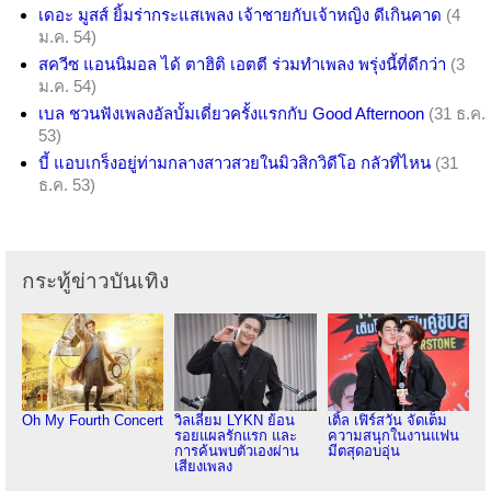
เดอะ มูสส์ ยิ้มร่ากระแสเพลง เจ้าชายกับเจ้าหญิง ดีเกินคาด
(4
ม.ค. 54)
สควีซ แอนนิมอล ได้ ตาฮิติ เอตตี ร่วมทำเพลง พรุ่งนี้ที่ดีกว่า
(3
ม.ค. 54)
เบล ชวนฟังเพลงอัลบั้มเดี่ยวครั้งแรกกับ Good Afternoon
(31 ธ.ค.
53)
บี้ แอบเกร็งอยู่ท่ามกลางสาวสวยในมิวสิกวิดีโอ กลัวที่ไหน
(31
ธ.ค. 53)
กระทู้ข่าวบันเทิง
Oh My Fourth Concert
วิลเลี่ยม LYKN ย้อน
เติ้ล เฟิร์สวัน จัดเต็ม
รอยแผลรักแรก และ
ความสนุกในงานแฟน
การค้นพบตัวเองผ่าน
มีตสุดอบอุ่น
เสียงเพลง