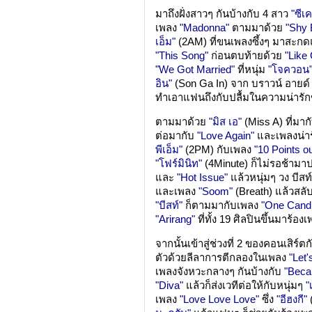
มาถึงฝั่งสาวๆ กันบ้างกับ 4 สาว
"ซีเ
เพลง
"Madonna"
ตามมาด้วย
"Shy 
เอ็ม"
(2AM) ที่ขนเพลงซึ้งๆ มาสะ
"This Song"
ก่อนตบท้ายด้วย
"Like
"We Got Married"
ที่หนุ่ม
"โจควอน
อิน"
(Son Ga In) จาก บราวน์ อายด์
ทำเอาแฟนถึงกับปลื้มในความน่ารักของ
ตามมาด้วย
"มิส เอ"
(Miss A) ที่มา
ต่อมากับ
"Love Again"
และเพลงน่าร
พีเอ็ม"
(2PM) กับเพลง
"10 Points ou
"โฟร์มินิท"
(4Minute) ก็ไม่รอช้ามาป
และ
"Hot Issue"
แล้วหนุ่มๆ วง บีสท
และเพลง
"Soom"
(Breath) แล้วสลั
"บีสท์"
ก็ตามมากับเพลง
"One Cand
"Arirang"
ที่ทั้ง 19 ศิลปินขึ้นมาร้องเ
จากนั้นเข้าสู่ช่วงที่ 2 ของคอนเสิร์
ตัวด้วยลีลาการตีกลองในเพลง
"Let'
เพลงจังหวะกลางๆ กันบ้างกับ
"Beca
"Diva"
แล้วก็ส่งเวทีต่อให้กับหนุ่มๆ
"
เพลง
"Love Love Love"
ซึ่ง
"อีฮงกี"