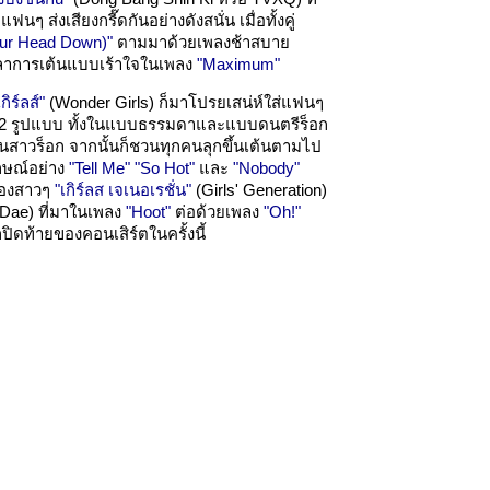
ๆ ส่งเสียงกรี๊ดกันอย่างดังสนั่น เมื่อทั้งคู่
ur Head Down)"
ตามมาด้วยเพลงช้าสบาย
ีลาการเต้นแบบเร้าใจในเพลง
"Maximum"
กิร์ลส์"
(Wonder Girls) ก็มาโปรยเสน่ห์ใส่แฟนๆ
ง 2 รูปแบบ ทั้งในแบบธรรมดาและแบบดนตรีร็อก
็นสาวร็อก จากนั้นก็ชวนทุกคนลุกขึ้นเต้นตามไป
ักษณ์อย่าง
"Tell Me"
"So Hot"
และ
"Nobody"
ของสาวๆ
"เกิร์ลส เจเนอเรชั่น"
(Girls' Generation)
Dae) ที่มาในเพลง
"Hoot"
ต่อด้วยเพลง
"Oh!"
ิดท้ายของคอนเสิร์ตในครั้งนี้