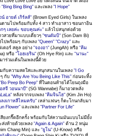
ง Love Love Love อย่างดังสนั่น จนเจ้าตัวต้อง
ง
"Bing Bing Bing"
และเพลง
"I Hope"
น์ อายด์ เกิร์ลส์"
(Brown Eyed Girls) ในเพลง
ึ้นตามไปพร้อมกับทั้ง 4 สาว ทำเอาสาว ซอนกาอิน
กๆ เลยค่ะ ขอบคุณค่ะ"
แล้วไปสนุกต่อด้วย
วสวยที่มาแบบเดี่ยวๆ
"ซนดัมบิ"
(Son Dam Bi)
ั้งไปพร้อมๆ กับเพลง
"Queen"
"Crazy"
และ
ฟเตอร์ สคูล อย่าง
"จองอา"
(JungAh) หรือ
"คิม
na) หรือ
"โอฮเยริน"
(Oh Hye Rin) และ
"นานะ"
มาร่วมเต้นในเพลงนี้ด้วย
ร้อมกับความสดใสและสนุกสนานในเพลง
"I Go
ๆ กับ
"Why Are You Being Like This"
ก่อนจะทิ้ง
"Bo Peep Bo Peep"
ที่ในตอนท้ายได้โยนถุงมือ
เอสจี วอนนาบี"
(SG Wannabe) ก็มาอวดพลัง
aLaLa"
หลังจากจบเพลง
"คิมจินโฮ"
(Kim Jin Ho)
ลงเกาหลีไหมครับ"
เหล่าแฟนๆ ก็ตะโกนกลับมา
un Flower"
และเพลง
"Partner For Life"
สียงกรี๊ดอีกครั้ง พร้อมกับใส่ความมันแบบไม่มียั้ง
ะส่งท้ายด้วยเพลง
"Again & Again"
ด้าน 2 หนุ่ม
him Chang Min) และ
"ยูโน"
(U-Know) หรือ
บังชินกu"
(Dong Bang Shin Ki หรือ TVXQ) ที่