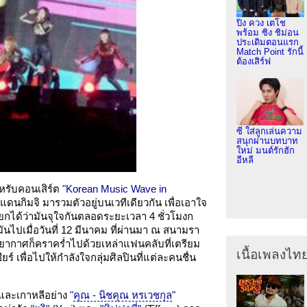
ปิง ควง เตโช
พร้อม ซิง ชิม่อน
ประเดิมตอนแรก
Match Point รักนี้
ต้องเสิร์ฟ
ซี ใส่ลูกเล่นความ
สนุกผ่านบทบาท
ใหม่ มนต์รักฮัก
อีหลี
หรับคอนเสิร์ต
"Korean Music Wave in
กแดนกิมจิ มารวมตัวอยู่บนเวทีเดียวกัน เพื่อเอาใจ
ได้ว่ามันจุใจกันตลอดระยะเวลา 4 ชั่วโมงก
ันไปเมื่อวันที่ 12 มีนาคม ที่ผ่านมา ณ สนามรา
ยากาศก็คราคร่ำไปด้วยเหล่าแฟนคลับที่เตรียม
เนื้อเพลงไท
ยร์ เพื่อไปให้กำลังใจกลุ่มศิลปินที่แต่ละคนชื่น
ทยและเกาหลีอย่าง
"
คุณ - นิชคุณ หรเวชกุล
"