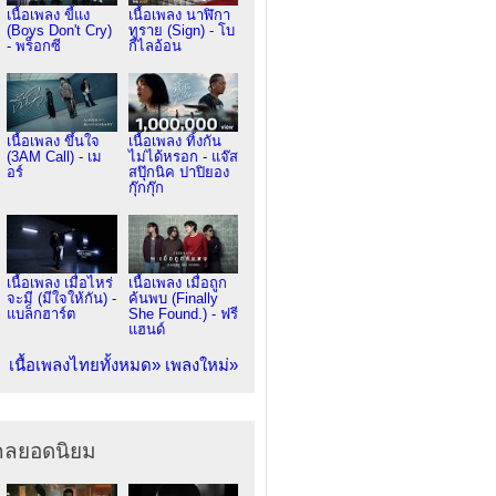
เนื้อเพลง ขี้แง
เนื้อเพลง นาฬิกา
(Boys Don't Cry)
ทราย (Sign) - โบ
- พร็อกซี
กี้ไลอ้อน
เนื้อเพลง ขึ้นใจ
เนื้อเพลง ทิ้งกัน
(3AM Call) - เม
ไม่ได้หรอก - แจ๊ส
อร์
สปุ๊กนิค ปาปิยอง
กุ๊กกุ๊ก
เนื้อเพลง เมื่อไหร่
เนื้อเพลง เมื่อถูก
จะมี (มีใจให้กัน) -
ค้นพบ (Finally
แบล็กฮาร์ต
She Found.) - ฟรี
แฮนด์
เนื้อเพลงไทยทั้งหมด»
เพลงใหม่»
ากลยอดนิยม