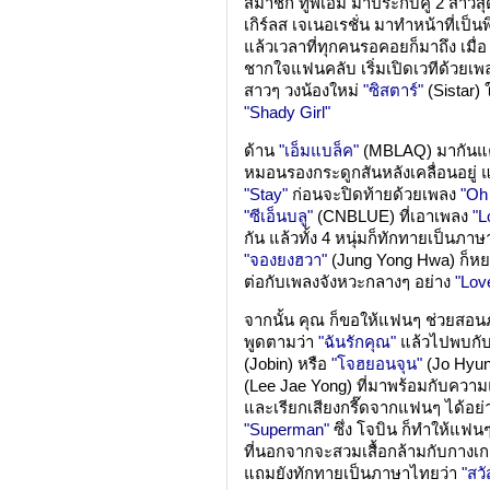
สมาชิก ทูพีเอ็ม มาประกบคู่ 2 สาวสุ
เกิร์ลส เจเนอเรชั่น มาทำหน้าที่เป
แล้วเวลาที่ทุกคนรอคอยก็มาถึง เมื่อ
ชากใจแฟนคลับ เริ่มเปิดเวทีด้วยเ
สาวๆ วงน้องใหม่
"ซิสตาร์"
(Sistar)
"Shady Girl"
ด้าน
"เอ็มแบล็ค"
(MBLAQ) มากันแค่
หมอนรองกระดูกสันหลังเคลื่อนอยู่ แต
"Stay"
ก่อนจะปิดท้ายด้วยเพลง
"Oh
"ซีเอ็นบลู"
(CNBLUE) ที่เอาเพลง
"L
กัน แล้วทั้ง 4 หนุ่มก็ทักทายเป็นภา
"จองยงฮวา"
(Jung Yong Hwa) ก็ห
ต่อกับเพลงจังหวะกลางๆ อย่าง
"Lov
จากนั้น คุณ ก็ขอให้แฟนๆ ช่วยสอนภาษ
พูดตามว่า
"ฉันรักคุณ"
แล้วไปพบกับ
(Jobin) หรือ
"โจฮยอนจุน"
(Jo Hyu
(Lee Jae Yong) ที่มาพร้อมกับคว
และเรียกเสียงกรี๊ดจากแฟนๆ ได้อย่
"Superman"
ซึ่ง โจบิน ก็ทำให้แฟ
ที่นอกจากจะสวมเสื้อกล้ามกับกางเ
แถมยังทักทายเป็นภาษาไทยว่า
"สว