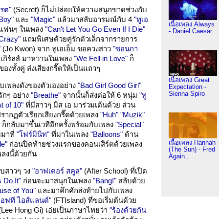
ครต"
(Secret) ก็ไม่ปล่อยให้ความสนุกขาดช่วงกับ
Boy"
และ
"Magic"
แล้วมาสลับอารมณ์กับ 4
"ทูเอ
เนื้อเพลง Always
กดแฟนๆ ในเพลง
"Can't Let You Go Even If I Die"
- Daniel Caesar
 Crazy"
แถมพิเศษด้วยคู่รักตัวเล็กจากรายการ
"
(Jo Kwon) จาก ทูเอเอ็ม ขอควงสาว
"ซอนกา
 เกิร์ลส์ มาหวานในเพลง
"We Fell in Love"
ก็
ทั้งคู่ ส่งเสียงกรี๊ดให้เป็นแถวๆ
เนื้อเพลง Great
กับเพลงดังของตัวเองอย่าง
"Bad Girl Good Girl"
Expectation -
Sienna Spiro
ักๆ อย่าง
"Breathe"
จากนั้นก็ส่งต่อให้ 6 หนุ่ม
"ทู
t of 10"
ที่มีสาวๆ มิส เอ มาร่วมเต้นด้วย ส่วน
รากฏตัวเรียกเสียงกรี๊ดด้วยเพลง
"Huh"
"Muzik"
์ ก็กลับมาขึ้นเวทีอีกครั้งพร้อมกับเพลง
"Special"
บมาที่
"โฟร์มินิท"
ที่มาในเพลง
"Balloons"
ด้าน
เนื้อเพลง Hannah
le"
ก่อนปิดท้ายช่วงแรกของคอนเสิร์ตด้วยเพลง
(The Sun) - Fred
พลงนี้ด้วยกัน
Again..
ตกับสาวๆ วง
"อาฟเตอร์ สคูล"
(After School) ที่เปิด
s Do It"
ก่อนจะมาสนุกในเพลง
"Bang!"
สลับด้วย
use of You"
และมาคึกคักส่งท้ายไปกับเพลง
เอฟที ไอส์แลนด์"
(FTIsland) ที่ขอเริ่มต้นด้วย
(Lee Hong Gi) เอ่ยเป็นภาษาไทยว่า
"ร้องด้วยกัน