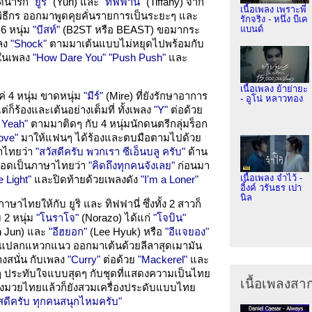
ดน่ารัก
"ยูริ"
(Yuri) และ
"ทิฟฟานี่"
(Tiffany) จาก
เนื้อเพลง เพราะพี่
็นพิธีกร ออกมาพูดคุยคั่นรายการเป็นระยะๆ และ
รักจริง - หนึ่ง บีเค
 6 หนุ่ม
"บีสท์"
(B2ST หรือ BEAST) ขอมากระ
แบนด์
พลง
"Shock"
ตามมาเต้นแบบไม่หยุดไปพร้อมกับ
 ในเพลง
"How Dare You"
"Push Push"
และ
เนื้อเพลง ย้าย่ายะ
 4 หนุ่ม ขาดหนุ่ม
"มีร์"
(Mire) ที่ยังรักษาอาการ
- อูโน่ หลาวทอง
่ก็ร้องและเต้นอย่างเต็มที่ ทั้งเพลง
"Y"
ต่อด้วย
 Yeah"
ตามมาติดๆ กับ 4 หนุ่มนักดนตรีกลุ่มร็อก
ove"
มาให้แฟนๆ ได้ร้องและตบมือตามไปด้วย
ษาไทยว่า
"สวัสดีครับ พวกเรา ซีเอ็นบลู ครับ"
ด้าน
ยอดเป็นภาษาไทยว่า
"คิดถึงทุกคนจังเลย"
ก่อนมา
เนื้อเพลง จำไว้ -
e Light"
และปิดท้ายด้วยเพลงดัง
"I'm a Loner"
อิ้งค์ วรันธร เปา
นิล
าไทยให้กับ ยูริ และ ทิฟฟานี่ ซึ่งทั้ง 2 สาวก็
 2 หนุ่ม
"โนราโจ"
(Norazo) ได้แก่
"โจบิน"
n Jun) และ
"อีฮยอก"
(Lee Hyuk) หรือ
"อีแจยอง"
ามแปลกแหวกแนว ออกมาเต้นด้วยลีลาสุดเมามัน
างสนั่น กับเพลง
"Curry"
ต่อด้วย
"Mackerel"
และ
นๆ ประทับใจแบบสุดๆ กับชุดที่แสดงความเป็นไทย
เนื้อเพลงส
กงมวยไทยแล้วก็ยังสวมเครื่องประดับแบบไทย
ัสดีครับ ทุกคนสนุกไหมครับ"