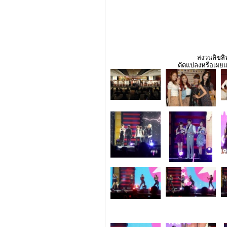
สงวนลิขสิท
ดัดแปลงหรือเผยแ