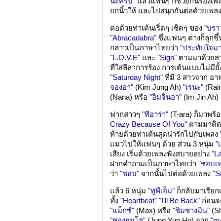
นะครับ"
แล้วแฟนๆ ก็ช่วยกันร้องเพล
ยกนิ้วให้ และไปสนุกกันต่อด้วยเพล
ต่อด้วยท่าเต้นเริ่ดๆ เชิดๆ ของ
"บราว
"Abracadabra"
ซึ่งแฟนๆ ต่างก็ลุกข
กล่าวเป็นภาษาไทยว่า
"ประทับใจมา
"L.O.V.E"
และ
"Sign"
ตามมาด้วยสา
ที่ใส่ลีลาการร้อง การเต้นแบบไม่มีย
"Saturday Night"
ที่มี 3 สาวจาก อา
จองอา"
(Kim Jung Ah)
"เรนะ"
(Rai
(Nana) หรือ
"อิมจินอา"
(Im Jin Ah) 
ฟากสาวๆ
"ทีอาร่า"
(T-ara) ก็มาพ
Crazy Because Of You"
ตามมาติด
ท้ายด้วยท่าเต้นสุดน่ารักไปกับเพลง
แมวไปให้แฟนๆ ด้วย ส่วน 3 หนุ่ม
"
เสียง เริ่มด้วยเพลงฟังสบายอย่าง
"L
ฝากคำถามเป็นภาษาไทยว่า
"ชอบเพ
ว่า
"ชอบ"
จากนั้นไปต่อด้วยเพลง
"S
แล้ว 6 หนุ่ม
"ทูพีเอ็ม"
ก็กลับมาเรียกเ
ทั้ง
"Heartbeat"
"I'll Be Back"
ก่อนจ
"แม็กซ์"
(Max) หรือ
"ชิมชางมิน"
(S
"ชองยุนโฮ"
(Jung Yun Ho) จาก
"mง