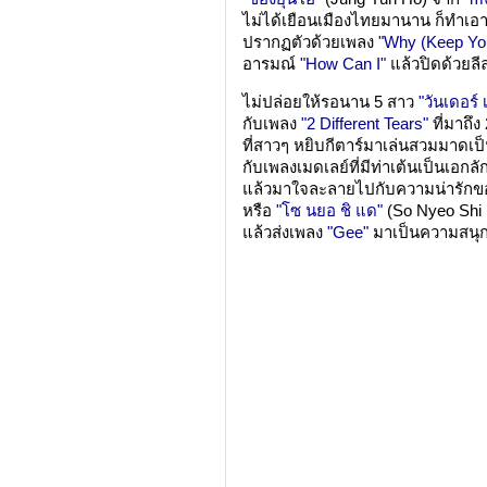
ไม่ได้เยือนเมืองไทยมานาน ก็ทำเอาแฟน
ปรากฏตัวด้วยเพลง
"Why (Keep Yo
อารมณ์
"How Can I"
แล้วปิดด้วยล
ไม่ปล่อยให้รอนาน 5 สาว
"วันเดอร์ เ
กับเพลง
"2 Different Tears"
ที่มาถึ
ที่สาวๆ หยิบกีตาร์มาเล่นสวมมาดเป
กับเพลงเมดเลย์ที่มีท่าเต้นเป็นเอกล
แล้วมาใจละลายไปกับความน่ารัก
หรือ
"โซ นยอ ชิ แด"
(So Nyeo Shi 
แล้วส่งเพลง
"Gee"
มาเป็นความสนุกป