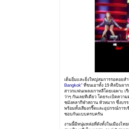
เต็มอิ่มและยิ่งใหญ่สมการรอคอยสำ
Bangkok"
ที่ขนเอาทั้ง 19 ศิลปินจา
สาวกแฟนเพลงเกาหลีโดยเฉพาะ เรียก
ว่าๆ กันเลยทีเดียว โดยระเบิดความม
ชมังคลากีฬาสถาน หัวหมาก ซึ่งบรร
พร้อมทั้งเสียงกรี๊ดและอุปกรณ์การเชี
ชอบกันแบบครบครัน
งานนี้มีหนุ่มหล่อที่ดังทั้งในเมืองไ