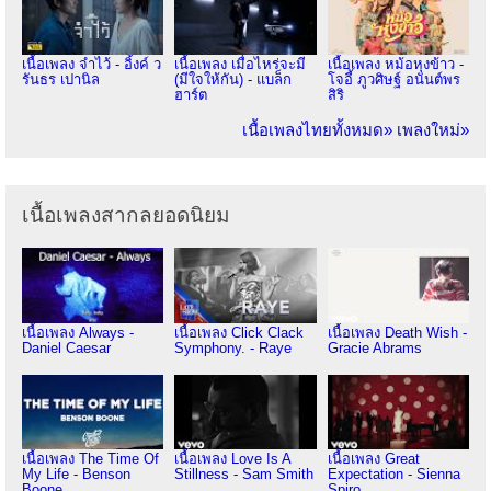
เนื้อเพลง จำไว้ - อิ้งค์ ว
เนื้อเพลง เมื่อไหร่จะมี
เนื้อเพลง หม้อหุงข้าว -
รันธร เปานิล
(มีใจให้กัน) - แบล็ก
โจอี้ ภูวศิษฐ์ อนันต์พร
ฮาร์ต
สิริ
เนื้อเพลงไทยทั้งหมด»
เพลงใหม่»
เนื้อเพลงสากลยอดนิยม
เนื้อเพลง Always -
เนื้อเพลง Click Clack
เนื้อเพลง Death Wish -
Daniel Caesar
Symphony. - Raye
Gracie Abrams
เนื้อเพลง The Time Of
เนื้อเพลง Love Is A
เนื้อเพลง Great
My Life - Benson
Stillness - Sam Smith
Expectation - Sienna
Boone
Spiro