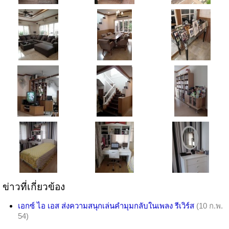
ข่าวที่เกี่ยวข้อง
เอกซ์ ไอ เอส ส่งความสนุกเล่นคำมุมกลับในเพลง รีเวิร์ส
(10 ก.พ.
54)