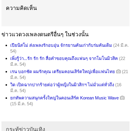
ความคิดเห็น
ข่าวแวดวงเพลงดนตรีอื่นๆ ในช่วงนั้น
เปียนิสโม่ ส่งเพลงรักอบอุ่น จักรยานคันเก่ากับร่มคันเดิม
(24 มี.ค.
54)
เพิ่งรู้ว่า...รัก รัก รัก สื่อคำขอบคุณถึงแฟนๆ จากโมโนมิวสิค
(22
มี.ค. 54)
เรน บอกชัด ผมรักคุณ เตรียมคอนเสิร์ตใหญ่เพื่อแฟนไทย
(21
มี.ค. 54)
วิด เปิดฉากปากร้ายต่อว่าผู้หญิงในมิวสิกฯ ไม่มั่วแต่ทั่วถึง
(16
มี.ค. 54)
ยกทัพความสนุกครั้งใหญ่ในคอนเสิร์ต Korean Music Wave
(15 มี.ค. 54)
กระทู้ข่าวบันเทิง