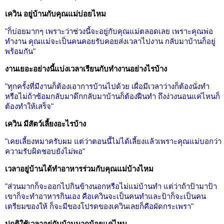
เควิน อยู่บ้านกับคุณแม่บ่อยไหม
"ก็บ่อยมากๆ เพราะว่าช่วงนี้จะอยู่กับคุณแม่ตลอดเลย เพราะคุณพ่อ
ทำงาน คุณแม่จะเป็นคนคอยรับคอยส่งเวลาไปงาน กลับมาบ้านก็อยู่
พร้อมกัน"
งานเยอะอย่างนี้แบ่งเวลาเรียนกับทำงานอย่างไรบ้าง
"ทุกครั้งที่มีงานก็ต้องเอาการบ้านไปด้วย เผื่อมีเวลาว่างก็ต้องนั่งทำ
หรือไม่ถ้าซ้อมกลับมาดึกกลับมาบ้านก็ต้องฝืนทำ ถึงง่วงนอนแค่ไหนก็
ต้องทำให้เสร็จ"
เควิน มีสัตว์เลี้ยงอะไรบ้าง
"เคยเลี้ยงหมาครับผม แต่ว่าตอนนี้ไม่ได้เลี้ยงแล้วเพราะคุณแม่บอกว่า
ความรับผิดชอบยังไม่พอ"
เวลาอยู่บ้านได้ทำอาหารร่วมกับคุณแม่บ้างไหม
"ส่วนมากก็จะออกไปกินข้างนอกหรือไม่แม่บ้านทำ แต่ว่าถ้าป้ามาป้า
เขาก็จะทำอาหารกินเอง คือเควินจะเป็นคนทำและป้าก็จะเป็นคน
เตรียมของให้ ก็จะมีของโปรดของเควินเลยก็คือผัดกระเพรา"
ปกติใช้เวลาอยู่กับบ้านมากน้อยแค่ไหน