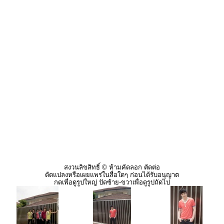
สงวนลิขสิทธิ์ © ห้ามคัดลอก ตัดต่อ
ดัดแปลงหรือเผยแพร่ในสื่อใดๆ ก่อนได้รับอนุญาต
กดเพื่อดูรูปใหญ่ ปัดซ้าย-ขวาเพื่อดูรูปถัดไป