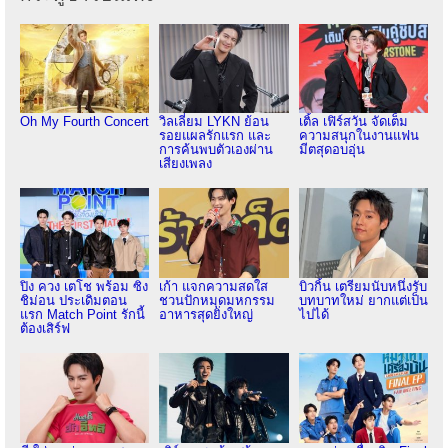
Oh My Fourth Concert
วิลเลี่ยม LYKN ย้อน
เติ้ล เฟิร์สวัน จัดเต็ม
รอยแผลรักแรก และ
ความสนุกในงานแฟน
การค้นพบตัวเองผ่าน
มีตสุดอบอุ่น
เสียงเพลง
ปิง ควง เตโช พร้อม ซิง
เก้า แจกความสดใส
บิวกิ้น เตรียมนับหนึ่งรับ
ชิม่อน ประเดิมตอน
ชวนปักหมุดมหกรรม
บทบาทใหม่ ยากแต่เป็น
แรก Match Point รักนี้
อาหารสุดยิ่งใหญ่
ไปได้
ต้องเสิร์ฟ