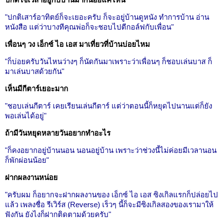
"ปกติเสาร์อาทิตย์ก็จะเยอะครับ ก็จะอยู่บ้านดูหนัง ทำการบ้าน อ่าน
หนังสือ แต่ว่าบางทีคุณพ่อก็จะชอบไปตีกอล์ฟกับเพื่อน"
เพื่อนๆ วง เอ็กซ์ ไอ เอส มาเที่ยวที่บ้านบ่อยไหม
"ก็บ่อยครับวันไหนว่างๆ ก็นัดกันมาเพราะว่าเพื่อนๆ ก็ชอบเล่นบาส ก็
มาเล่นบาสด้วยกัน"
เห็นมีกีตาร์เยอะมาก
"ชอบเล่นกีตาร์ เคยเรียนเล่นกีตาร์ แต่ว่าตอนนี้ก็หยุดไปนานแต่ก็ยัง
พอเล่นได้อยู่"
ถ้ามีวันหยุดหลายวันอยากทำอะไร
"ก็คงอยากอยู่บ้านนอน นอนอยู่บ้าน เพราะว่าช่วงนี้ไม่ค่อยมีเวลานอน
ก็พักผ่อนน้อย"
ฝากผลงานหน่อย
"ครับผม ก็อยากจะฝากผลงานของ เอ็กซ์ ไอ เอส ซิงเกิลแรกก็ปล่อยไป
แล้ว เพลงชื่อ รีเวิร์ส (Reverse) เร็วๆ นี้ก็จะมีซิงเกิลสองของเรามาให้
ฟังกัน ยังไงก็ฝากติดตามด้วยครับ"