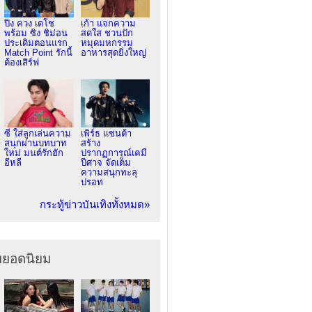
ปิง ควง เตโช
เก้า แจกความ
พร้อม ซิง ชิม่อน
สดใส ชวนปัก
ประเดิมตอนแรก
หมุดมหกรรม
Match Point รักนี้
อาหารสุดยิ่งใหญ่
ต้องเสิร์ฟ
ซี ใส่ลูกเล่นความ
เพิร์ธ แซนต้า
สนุกผ่านบทบาท
สร้าง
ใหม่ มนต์รักฮัก
ปรากฏการณ์เคมี
อีหลี
ปีศาจ จัดเต็ม
ความสนุกทะลุ
ปรอท
กระทู้ข่าวบันเทิงทั้งหมด»
ยยอดนิยม