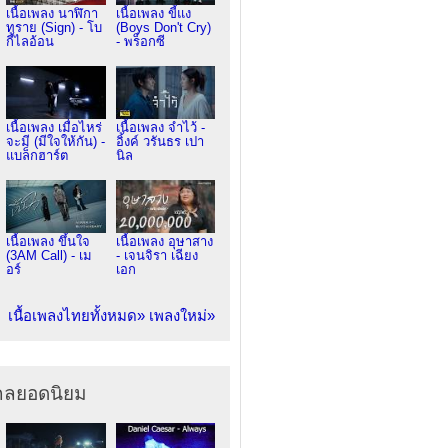
เนื้อเพลง นาฬิกา
เนื้อเพลง ขี้แง
ทราย (Sign) - โบ
(Boys Don't Cry)
กี้ไลอ้อน
- พร็อกซี
เนื้อเพลง เมื่อไหร่
เนื้อเพลง จำไว้ -
จะมี (มีใจให้กัน) -
อิ้งค์ วรันธร เปา
แบล็กฮาร์ต
นิล
เนื้อเพลง ขึ้นใจ
เนื้อเพลง อุษาสาง
(3AM Call) - เม
- เจนจิรา เฉียง
อร์
เอก
เนื้อเพลงไทยทั้งหมด»
เพลงใหม่»
ากลยอดนิยม