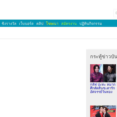
ชิงรางวัล
เว็บบอร์ด
คลิป
โฆษณา
สมัครงาน
ปฏิทินกิจกรรม
กระทู้ข่าวบัน
กลัฟ ปะทะ หมาก
ศึกตัดสินชะตารัก
อัศจรรย์วันทอง
)