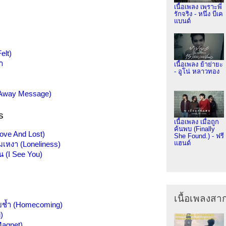
เนื้อเพลง เพราะพี่
รักจริง - หนึ่ง บีเค
แบนด์
elt)
า
เนื้อเพลง ย้าย่ายะ
- อูโน่ หลาวทอง
)
(Away Message)
s
เนื้อเพลง เมื่อถูก
ค้นพบ (Finally
Love And Lost)
She Found.) - ฟรี
แฮนด์
มเหงา (Loneliness)
บฉัน (I See You)
เนื้อเพลงส
จ็บช้ำ (Homecoming)
)
Magnet)