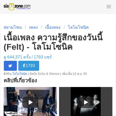
สยามโซน
เพลง
เนื้อเพลง
โลโมโซนิค
เนื้อเพลง ความรู้สึกของวันนี้
(Felt) - โลโมโซนิค
ดู 644,371 ครั้ง /
1793
แชร์
1793
ศิลปิน
โลโมโซนิค
| อัลบัม Echo & Silence | เพิ่มเมื่อ 22 พ.ย. 55
คลิปที่เกี่ยวข้อง