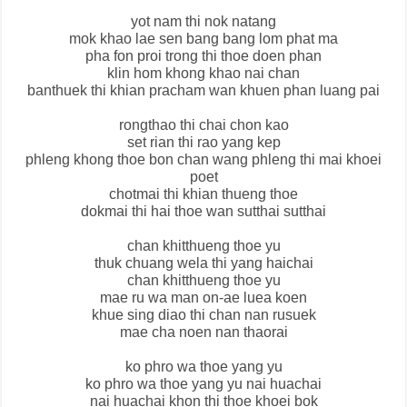
yot nam thi nok natang
mok khao lae sen bang bang lom phat ma
pha fon proi trong thi thoe doen phan
klin hom khong khao nai chan
banthuek thi khian pracham wan khuen phan luang pai
rongthao thi chai chon kao
set rian thi rao yang kep
phleng khong thoe bon chan wang phleng thi mai khoei
poet
chotmai thi khian thueng thoe
dokmai thi hai thoe wan sutthai sutthai
chan khitthueng thoe yu
thuk chuang wela thi yang haichai
chan khitthueng thoe yu
mae ru wa man on-ae luea koen
khue sing diao thi chan nan rusuek
mae cha noen nan thaorai
ko phro wa thoe yang yu
ko phro wa thoe yang yu nai huachai
nai huachai khon thi thoe khoei bok