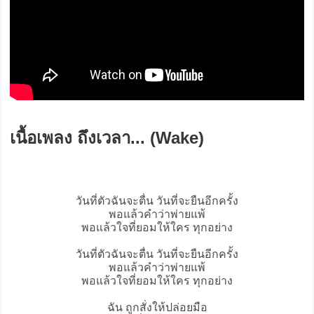
เนื้อเพลง ถึงเวลา... (Wake)
วันที่ตัวฉันจะตื่น วันที่จะยืนอีกครั้ง
พอแล้วคำว่าพ่ายแพ้
พอแล้วใจที่ยอมให้ใคร ทุกอย่าง
วันที่ตัวฉันจะตื่น วันที่จะยืนอีกครั้ง
พอแล้วคำว่าพ่ายแพ้
พอแล้วใจที่ยอมให้ใคร ทุกอย่าง
ฉัน ถูกสั่งให้ปล่อยมือ