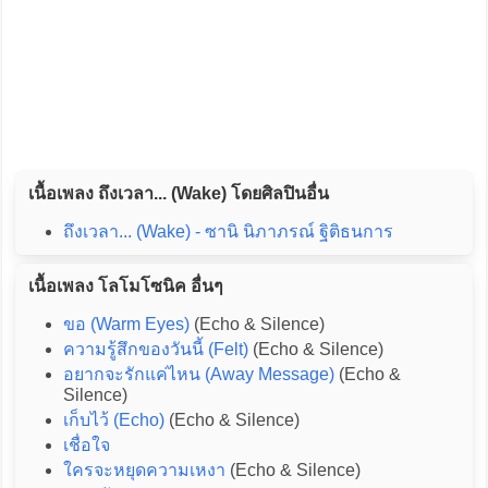
เนื้อเพลง ถึงเวลา... (Wake) โดยศิลปินอื่น
ถึงเวลา... (Wake) - ซานิ นิภาภรณ์ ฐิติธนการ
เนื้อเพลง โลโมโซนิค อื่นๆ
ขอ (Warm Eyes)
(Echo & Silence)
ความรู้สึกของวันนี้ (Felt)
(Echo & Silence)
อยากจะรักแค่ไหน (Away Message)
(Echo &
Silence)
เก็บไว้ (Echo)
(Echo & Silence)
เชื่อใจ
ใครจะหยุดความเหงา
(Echo & Silence)