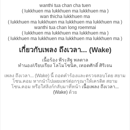
wanthi tua chan cha tuen
( lukkhuen ma lukkhuen ma lukkhuen ma )
wan thicha lukkhuen ma
( lukkhuen ma lukkhuen ma lukkhuen ma lukkhuen ma )
wanthi tua chan long roemmai
( lukkhuen ma lukkhuen ma lukkhuen ma )
( lukkhuen ma lukkhuen ma lukkhuen ma lukkhuen ma )
เกี่ยวกับเพลง ถึงเวลา... (Wake)
เนื้อร้อง พีระสิฐ พลตาล
ทำนอง/เรียบเรียง โลโมโซนิค, เทอดศักดิ์ ศิริเจน
เพลง ถึงเวลา... (Wake) นี้ ถอดคำร้องและตรวจสอบโดย สยาม
โซน.คอม หากนำไปเผยแพร่ต่อกรุณาให้เครดิต สยาม
โซน.คอม หรือใส่ลิงก์กลับมาที่หน้า
เนื้อเพลง ถึงเวลา...
(Wake)
ด้วย