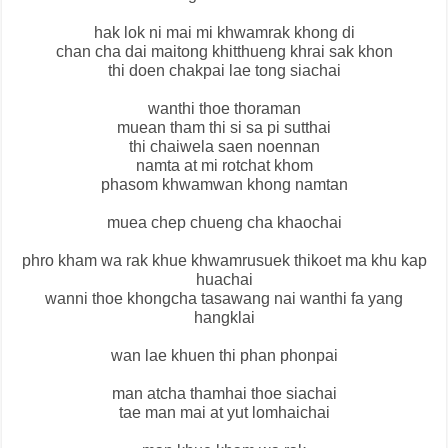
hak lok ni mai mi khwamrak khong di
chan cha dai maitong khitthueng khrai sak khon
thi doen chakpai lae tong siachai
wanthi thoe thoraman
muean tham thi si sa pi sutthai
thi chaiwela saen noennan
namta at mi rotchat khom
phasom khwamwan khong namtan
muea chep chueng cha khaochai
phro kham wa rak khue khwamrusuek thikoet ma khu kap
huachai
wanni thoe khongcha tasawang nai wanthi fa yang
hangklai
wan lae khuen thi phan phonpai
man atcha thamhai thoe siachai
tae man mai at yut lomhaichai