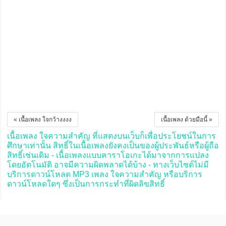
« เนื้อเพลง ใจกว้างงงง
เนื้อเพลง ด้วยมือนี้ »
เนื้อเพลง ใจความสำคัญ ที่แสดงบนเว็บก็เพื่อประโยชน์ในการ
ศึกษาเท่านั้น สิทธิ์ในเนื้อเพลงยังคงเป็นของผู้ประพันธ์หรือผู้ถือ
สิทธิ์เช่นเดิม - เนื้อเพลงแบบคาราโอเกะได้มาจากการแปลง
โดยอัตโนมัติ อาจมีความผิดพลาดได้บ้าง - ทางเว็บไซต์ไม่มี
บริการดาวน์โหลด MP3 เพลง ใจความสำคัญ หรือบริการ
ดาวน์โหลดใดๆ ซึ่งเป็นการกระทำที่ผิดลิขสิทธิ์