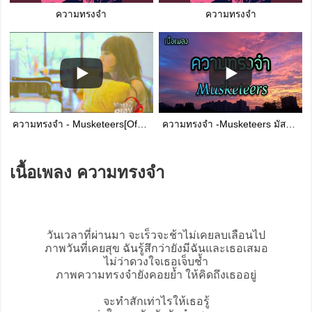
ความทรงจำ
ความทรงจำ
ความทรงจำ - Musketeers[Official MV]
ความทรงจำ -Musketeers มัสคีเทียร์(ภาพเก่าๆยังค่อยย้ำ อยู่ในช่วงเวลา)
เนื้อเพลง ความทรงจำ
วันเวลาที่ผ่านมา จะเร็วจะช้าไม่เคยลบเลือนไป
ภาพวันที่เคยสุข ฉันรู้สึกว่ายังมีฉันและเธอเสมอ
ไม่ว่าดวงใจเธอเจ็บช้ำ
ภาพความทรงจํายังคอยย้ำ ให้คิดถึงเธออยู่
จะทําสักเท่าไรให้เธอรู้