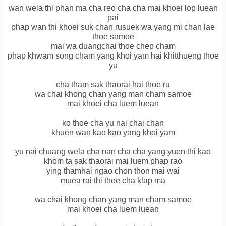
wan wela thi phan ma cha reo cha cha mai khoei lop luean
pai
phap wan thi khoei suk chan rusuek wa yang mi chan lae
thoe samoe
mai wa duangchai thoe chep cham
phap khwam song cham yang khoi yam hai khitthueng thoe
yu
cha tham sak thaorai hai thoe ru
wa chai khong chan yang man cham samoe
mai khoei cha luem luean
ko thoe cha yu nai chai chan
khuen wan kao kao yang khoi yam
yu nai chuang wela cha nan cha cha yang yuen thi kao
khom ta sak thaorai mai luem phap rao
ying thamhai ngao chon thon mai wai
muea rai thi thoe cha klap ma
wa chai khong chan yang man cham samoe
mai khoei cha luem luean