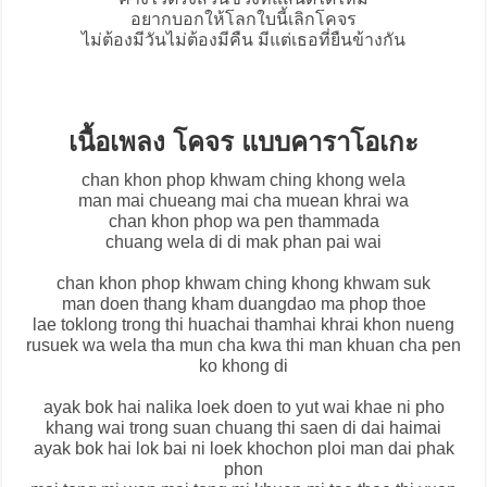
อยากบอกให้โลกใบนี้เลิกโคจร
ไม่ต้องมีวันไม่ต้องมีคืน มีแต่เธอที่ยืนข้างกัน
เนื้อเพลง โคจร แบบคาราโอเกะ
chan khon phop khwam ching khong wela
man mai chueang mai cha muean khrai wa
chan khon phop wa pen thammada
chuang wela di di mak phan pai wai
chan khon phop khwam ching khong khwam suk
man doen thang kham duangdao ma phop thoe
lae toklong trong thi huachai thamhai khrai khon nueng
rusuek wa wela tha mun cha kwa thi man khuan cha pen
ko khong di
ayak bok hai nalika loek doen to yut wai khae ni pho
khang wai trong suan chuang thi saen di dai haimai
ayak bok hai lok bai ni loek khochon ploi man dai phak
phon