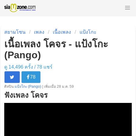
สยามโซน
เพลง
เนื้อเพลง
แป้งโกะ
เนื้อเพลง โคจร - แป้งโกะ
(Pango)
ดู 14,496 ครั้ง /
78
แชร์
78
ศิลปิน
แป้งโกะ (Pango)
| เพิ่มเมื่อ 28 ม.ค. 59
ฟังเพลง โคจร