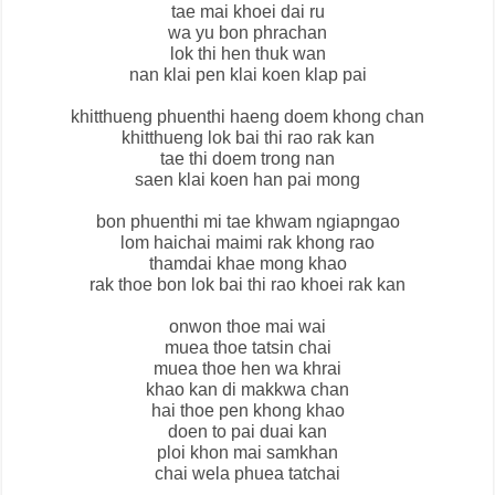
tae mai khoei dai ru
wa yu bon phrachan
lok thi hen thuk wan
nan klai pen klai koen klap pai
khitthueng phuenthi haeng doem khong chan
khitthueng lok bai thi rao rak kan
tae thi doem trong nan
saen klai koen han pai mong
bon phuenthi mi tae khwam ngiapngao
lom haichai maimi rak khong rao
thamdai khae mong khao
rak thoe bon lok bai thi rao khoei rak kan
onwon thoe mai wai
muea thoe tatsin chai
muea thoe hen wa khrai
khao kan di makkwa chan
hai thoe pen khong khao
doen to pai duai kan
ploi khon mai samkhan
chai wela phuea tatchai