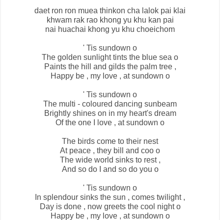
daet ron ron muea thinkon cha lalok pai klai
khwam rak rao khong yu khu kan pai
nai huachai khong yu khu choeichom
' Tis sundown o
The golden sunlight tints the blue sea o
Paints the hill and gilds the palm tree ,
Happy be , my love , at sundown o
' Tis sundown o
The multi - coloured dancing sunbeam
Brightly shines on in my heart's dream
Of the one I love , at sundown o
The birds come to their nest
At peace , they bill and coo o
The wide world sinks to rest ,
And so do I and so do you o
' Tis sundown o
In splendour sinks the sun , comes twilight ,
Day is done , now greets the cool night o
Happy be , my love , at sundown o