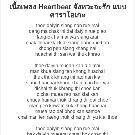
เนื้อเพลง Heartbeat จังหวะจะรัก แบบ
คาราโอเกะ
thoe daiyin siang nan rue mai
dang ma chak thi dai daiyin rue plao
fang-ok haimai wa siang arai
chak thihai klai klai siang dang rue bao
khong pen siang khang nai
huachai thi san wai thuk khrao
thoe daiyin muean kan rue mai
man khue siang ten khong huachai
thuk thuk khrang thi rao nan klai
siang huachai khong chan man bok wa
dichai thuk khrang thi choe kan
dichai muea rao nan klai kan
chuea haimai thuk khrang thi dai choe
man pen khwam suk khong huachai
muea rao dai phop kan samoe
chai man ten raeng thuk khrang thi yu klai thoe
thoe daiyin siang nan rue mai
hak daiyin muearai chuai bok chan thi