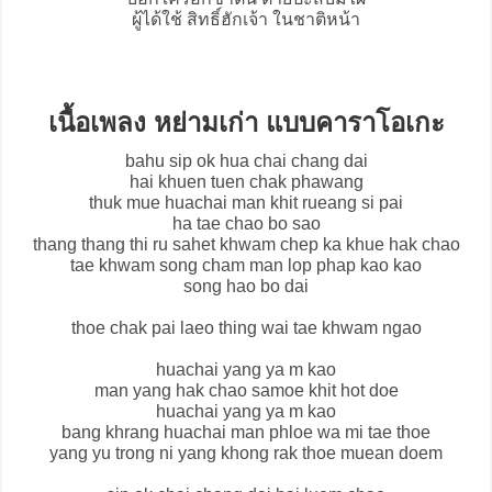
ผู้ได้ใช้ สิทธิ์ฮักเจ้า ในชาติหน้า
เนื้อเพลง หย่ามเก่า แบบคาราโอเกะ
bahu sip ok hua chai chang dai
hai khuen tuen chak phawang
thuk mue huachai man khit rueang si pai
ha tae chao bo sao
thang thang thi ru sahet khwam chep ka khue hak chao
tae khwam song cham man lop phap kao kao
song hao bo dai
thoe chak pai laeo thing wai tae khwam ngao
huachai yang ya m kao
man yang hak chao samoe khit hot doe
huachai yang ya m kao
bang khrang huachai man phloe wa mi tae thoe
yang yu trong ni yang khong rak thoe muean doem