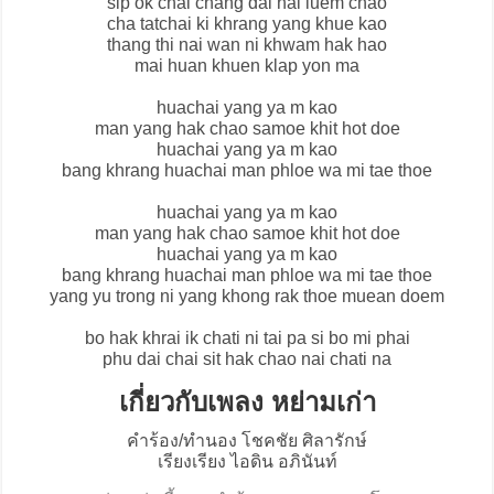
sip ok chai chang dai hai luem chao
cha tatchai ki khrang yang khue kao
thang thi nai wan ni khwam hak hao
mai huan khuen klap yon ma
huachai yang ya m kao
man yang hak chao samoe khit hot doe
huachai yang ya m kao
bang khrang huachai man phloe wa mi tae thoe
huachai yang ya m kao
man yang hak chao samoe khit hot doe
huachai yang ya m kao
bang khrang huachai man phloe wa mi tae thoe
yang yu trong ni yang khong rak thoe muean doem
bo hak khrai ik chati ni tai pa si bo mi phai
phu dai chai sit hak chao nai chati na
เกี่ยวกับเพลง หย่ามเก่า
คำร้อง/ทำนอง โชคชัย ศิลารักษ์
เรียงเรียง ไอดิน อภินันท์