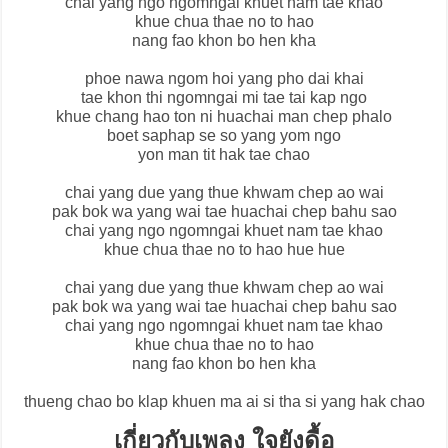
chai yang ngo ngomngai khuet nam tae khao
khue chua thae no to hao
nang fao khon bo hen kha
phoe nawa ngom hoi yang pho dai khai
tae khon thi ngomngai mi tae tai kap ngo
khue chang hao ton ni huachai man chep phalo
boet saphap se so yang yom ngo
yon man tit hak tae chao
chai yang due yang thue khwam chep ao wai
pak bok wa yang wai tae huachai chep bahu sao
chai yang ngo ngomngai khuet nam tae khao
khue chua thae no to hao hue hue
chai yang due yang thue khwam chep ao wai
pak bok wa yang wai tae huachai chep bahu sao
chai yang ngo ngomngai khuet nam tae khao
khue chua thae no to hao
nang fao khon bo hen kha
thueng chao bo klap khuen ma ai si tha si yang hak chao
เกี่ยวกับเพลง ใจยังดื้อ