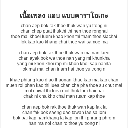
เนื้อเพลง แอบ แบบคาราโอเกะ
chan aep bok rak thoe thuk wan yu trong ni
chan chep puat thukthi thi hen thoe ronghai
thoe mai khoei luem khao khon thi tham thoe siachai
lok kao kao khang chai thoe wai samoe ma
chan aep bok rak thoe thuk wan ma nan laeo
chan ayak bok wa thoe nan yang mi khunkha
yang mi khon khoi rap mi khon khoi sap namta
lok mai mai chan triam hai thoe yu trong ni
khae phiang kao diao thaonan khae kao ma kap chan
muen roi phan kao thi luea chan cha pha thoe su chut mai
mot chiwit thi luea mot thuk lom haichai
chak ni cha kho chai man ruam kap thoe
chan aep bok rak thoe thuk wan kap fak fa
chan fak bok saeng dao tawan lae sailom
bok pai kap namkhang fa kap fon thi phrang phrom
han ma noi chan ro thoe yu trong ni