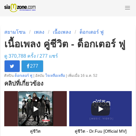
สยามโซน
เพลง
เนื้อเพลง
ด็อกเตอร์ ฟู
เนื้อเพลง คู่ชีวิต - ด็อกเตอร์ ฟู
ดู 370,788 ครั้ง /
277
แชร์
277
ศิลปิน
ด็อกเตอร์ ฟู
| อัลบัม
ใจเหลือเหลือ
| เพิ่มเมื่อ 16 ม.ค. 52
คลิปที่เกี่ยวข้อง
คู่ชีวิต
คู่ชีวิต - Dr.Fuu [Official MV]