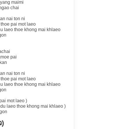
 yang maimi
 ngao chai
n nai ton ni
 thoe pai mot laeo
du laeo thoe khong mai khlaeo
ngon
achai
samoe pai
 kan
n nai ton ni
 thoe pai mot laeo
du laeo thoe khong mai khlaeo
ngon
 pai mot laeo )
 du laeo thoe khong mai khlaeo )
ngon
ว)