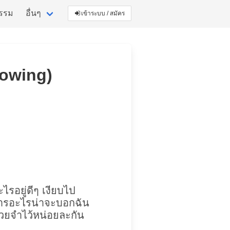
กรรม
อื่นๆ
เข้าระบบ / สมัคร
Flowing)
ไรอยู่ดีๆ เงียบไป
การอะไรน่าจะบอกฉัน
่วยจำไว้หน่อยละกัน