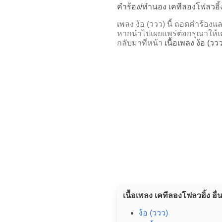
คำร้อง/ทำนอง เคทีลองโฟลวอิ้
เพลง ง้อ (ววว) นี้ ถอดคำร้
หากนำไปเผยแพร่ต่อกรุณาให้เค
กลับมาที่หน้า
เนื้อเพลง ง้อ (วว
เนื้อเพลง เคทีลองโฟลวอิ้ง อื่
ง้อ (ววว)