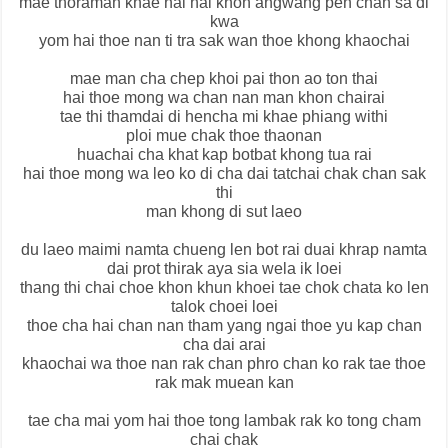
mae thoraman khae nai hai khon angwang pen chan sa di
kwa
yom hai thoe nan ti tra sak wan thoe khong khaochai
mae man cha chep khoi pai thon ao ton thai
hai thoe mong wa chan nan man khon chairai
tae thi thamdai di hencha mi khae phiang withi
ploi mue chak thoe thaonan
huachai cha khat kap botbat khong tua rai
hai thoe mong wa leo ko di cha dai tatchai chak chan sak
thi
man khong di sut laeo
du laeo maimi namta chueng len bot rai duai khrap namta
dai prot thirak aya sia wela ik loei
thang thi chai choe khon khun khoei tae chok chata ko len
talok choei loei
thoe cha hai chan nan tham yang ngai thoe yu kap chan
cha dai arai
khaochai wa thoe nan rak chan phro chan ko rak tae thoe
rak mak muean kan
tae cha mai yom hai thoe tong lambak rak ko tong cham
chai chak