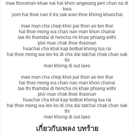
mae thoraman khae nai hai khon angwang pen chan sa di
kwa
yom hai thoe nan ti tra sak wan thoe khong khaochai
mae man cha chep khoi pai thon ao ton thai
hai thoe mong wa chan nan man khon chairai
tae thi thamdai di hencha mi khae phiang withi
ploi mue chak thoe thaonan
huachai cha khat kap botbat khong tua rai
hai thoe mong wa leo ko di cha dai tatchai chak chan sak
thi
man khong di sut laeo
mae man cha chep khoi pai thon ao ton thai
hai thoe mong wa chan nan man khon chairai
tae thi thamdai di hencha mi khae phiang withi
ploi mue chak thoe thaonan
huachai cha khat kap botbat khong tua rai
hai thoe mong wa leo ko di cha dai tatchai chak chan sak
thi
man khong di sut laeo
เกี่ยวกับเพลง บทร้าย