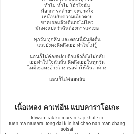
ทำไม ทำไม โอ้วใจฉัน
มีอาการคล้ายๆ จะขาดใจ
เหมือนกับความเดียวดาย
ขาดเธอแล้วเดินต่อไม่ไหว
มันคงแปลว่าฉันต้องการแค่เธอ
ทุกวัน ทุกคืน และตอนนี้ฉันยังตื่น
และยังคงคิดถึงเธอ ทำไมไม่รู้
นอนก็ไม่ค่อยหลับ ดึกแล้วก็ยังไม่กลับ
เธอทำให้ใจฉันสั่น คิดถึงเธอในทุกวัน
ไม่มีเธอคงอ้างว้าง เธอทำให้ฉันตาค้าง
นอนก็ไม่ค่อยหลับ
เนื้อเพลง คาเฟอีน แบบคาราโอเกะ
khwam rak ko muean kap khafe in
tuen ma muearai tong dai klin hai chao nan man chang
sotsai