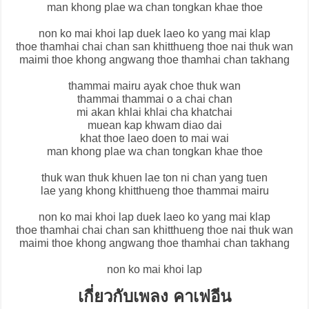
man khong plae wa chan tongkan khae thoe
non ko mai khoi lap duek laeo ko yang mai klap
thoe thamhai chai chan san khitthueng thoe nai thuk wan
maimi thoe khong angwang thoe thamhai chan takhang
thammai mairu ayak choe thuk wan
thammai thammai o a chai chan
mi akan khlai khlai cha khatchai
muean kap khwam diao dai
khat thoe laeo doen to mai wai
man khong plae wa chan tongkan khae thoe
thuk wan thuk khuen lae ton ni chan yang tuen
lae yang khong khitthueng thoe thammai mairu
non ko mai khoi lap duek laeo ko yang mai klap
thoe thamhai chai chan san khitthueng thoe nai thuk wan
maimi thoe khong angwang thoe thamhai chan takhang
non ko mai khoi lap
เกี่ยวกับเพลง คาเฟอีน