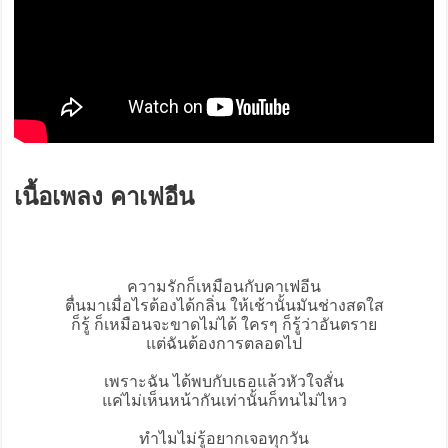
เนื้อเพลง คาเฟอีน
ความรักก็เหมือนกับ
คาเฟอีน
ตื่นมาเมื่อไรต้องได้กลิ่น ให้เช้านั้นมันช่างสดใส
ก็รู้ ก็เหมือนจะขาดไม่ได้ ใครๆ ก็รู้ว่าอันตราย
แต่ฉันต้องการตลอดไป
เพราะฉัน ได้พบกับเธอแล้วหัวใจสั่น
แค่ไม่เห็นหน้ากันเท่านั้นก็ทนไม่ไหว
ทำไมไม่รู้อยากเจอทุกวัน