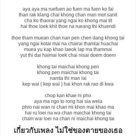
aya aya ma ruefuen ao fuen ma fuen ko fai
than rak klang chai khong chan man mot sanit
cha ko thaorai yang ngai ko khong mai tit
hai thoe loek khit thoe na rueang thi khuendi
thoe tham muean chan nan pen chen dang khong tai
yang ngai kotai mai na chairai thamlai huachai
muea yu kap khao laeok lap ma thammai
yut thi dai haimai loek chai nisai doem doem
khong tai maichai khong pen
khong pen maichai khong tai
namta thi man lai
kep wai ( kep wai ) hai khon rak rao di kwa
chop kan khae ni pho
aya ma ngo to rong hai sia wela
phro nai wan ni chan mi khon mai khao ma
hai ru loei na wa chan maichai khong tai
cham wai loei na chan ni maichai khong tai
เกี่ยวกับเพลง ไม่ใช่ของตายของเธอ