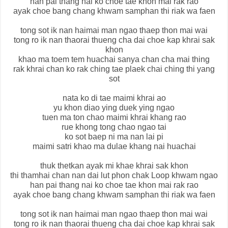
han pai thang nai ko choe tae khon mai rak rao
ayak choe bang chang khwam samphan thi riak wa faen
tong sot ik nan haimai man ngao thaep thon mai wai
tong ro ik nan thaorai thueng cha dai choe kap khrai sak
khon
khao ma toem tem huachai sanya chan cha mai thing
rak khrai chan ko rak ching tae plaek chai ching thi yang
sot
nata ko di tae maimi khrai ao
yu khon diao ying duek ying ngao
tuen ma ton chao maimi khrai khang rao
rue khong tong chao ngao tai
ko sot baep ni ma nan lai pi
maimi satri khao ma dulae khang nai huachai
thuk thetkan ayak mi khae khrai sak khon
thi thamhai chan nan dai lut phon chak Loop khwam ngao
han pai thang nai ko choe tae khon mai rak rao
ayak choe bang chang khwam samphan thi riak wa faen
tong sot ik nan haimai man ngao thaep thon mai wai
tong ro ik nan thaorai thueng cha dai choe kap khrai sak