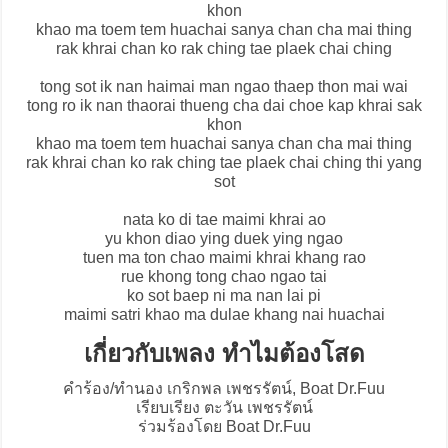
khon
khao ma toem tem huachai sanya chan cha mai thing
rak khrai chan ko rak ching tae plaek chai ching
tong sot ik nan haimai man ngao thaep thon mai wai
tong ro ik nan thaorai thueng cha dai choe kap khrai sak
khon
khao ma toem tem huachai sanya chan cha mai thing
rak khrai chan ko rak ching tae plaek chai ching thi yang
sot
nata ko di tae maimi khrai ao
yu khon diao ying duek ying ngao
tuen ma ton chao maimi khrai khang rao
rue khong tong chao ngao tai
ko sot baep ni ma nan lai pi
maimi satri khao ma dulae khang nai huachai
เกี่ยวกับเพลง ทำไมต้องโสด
คำร้อง/ทำนอง เกริกพล เพชรรัตน์, Boat Dr.Fuu
เรียบเรียง ตะวัน เพชรรัตน์
ร่วมร้องโดย Boat Dr.Fuu