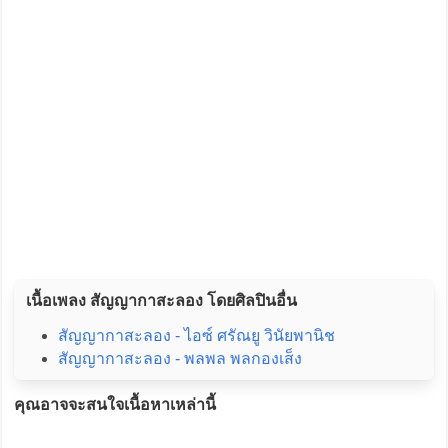
เนื้อเพลง สัญญากาสะลอง โดยศิลปินอื่น
สัญญากาสะลอง - ไอซ์ ศรัณยู วินัยพานิช
สัญญากาสะลอง - พลพล พลกองเส็ง
คุณอาจจะสนใจเนื้อหาเหล่านี้