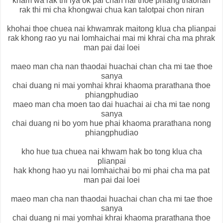
kham wa rak thi iya ok pai chan hai thoe phiang thaonan
rak thi mi cha khongwai chua kan talotpai chon niran
khohai thoe chuea nai khwamrak maitong klua cha plianpai
rak khong rao yu nai lomhaichai mai mi khrai cha ma phrak
man pai dai loei
maeo man cha nan thaodai huachai chan cha mi tae thoe
sanya
chai duang ni mai yomhai khrai khaoma prarathana thoe
phiangphudiao
maeo man cha moen tao dai huachai ai cha mi tae nong
sanya
chai duang ni bo yom hue phai khaoma prarathana nong
phiangphudiao
kho hue tua chuea nai khwam hak bo tong klua cha
plianpai
hak khong hao yu nai lomhaichai bo mi phai cha ma pat
man pai dai loei
maeo man cha nan thaodai huachai chan cha mi tae thoe
sanya
chai duang ni mai yomhai khrai khaoma prarathana thoe