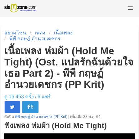
สยามโซน
เพลง
เนื้อเพลง
พีพี กฤษฏ์ อำนวยเดชกร
เนื้อเพลง ห่มผ้า (Hold Me
Tight) (Ost. แปลรักฉันด้วยใจ
เธอ Part 2) - พีพี กฤษฏ์
อำนวยเดชกร (PP Krit)
ดู 16,453 ครั้ง /
6
แชร์
6
ศิลปิน
พีพี กฤษฏ์ อำนวยเดชกร (PP Krit)
| เพิ่มเมื่อ 28 พ.ค. 64
ฟังเพลง ห่มผ้า (Hold Me Tight)