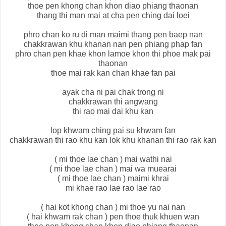
thoe pen khong chan khon diao phiang thaonan
thang thi man mai at cha pen ching dai loei
phro chan ko ru di man maimi thang pen baep nan
chakkrawan khu khanan nan pen phiang phap fan
phro chan pen khae khon lamoe khon thi phoe mak pai
thaonan
thoe mai rak kan chan khae fan pai
ayak cha ni pai chak trong ni
chakkrawan thi angwang
thi rao mai dai khu kan
lop khwam ching pai su khwam fan
chakkrawan thi rao khu kan lok khu khanan thi rao rak kan
( mi thoe lae chan ) mai wathi nai
( mi thoe lae chan ) mai wa muearai
( mi thoe lae chan ) maimi khrai
mi khae rao lae rao lae rao
( hai kot khong chan ) mi thoe yu nai nan
( hai khwam rak chan ) pen thoe thuk khuen wan