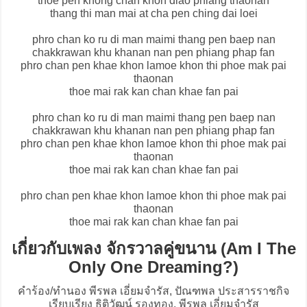
thoe pen khong chan khon diao phiang thaonan
thang thi man mai at cha pen ching dai loei
phro chan ko ru di man maimi thang pen baep nan
chakkrawan khu khanan nan pen phiang phap fan
phro chan pen khae khon lamoe khon thi phoe mak pai
thaonan
thoe mai rak kan chan khae fan pai
phro chan ko ru di man maimi thang pen baep nan
chakkrawan khu khanan nan pen phiang phap fan
phro chan pen khae khon lamoe khon thi phoe mak pai
thaonan
thoe mai rak kan chan khae fan pai
phro chan pen khae khon lamoe khon thi phoe mak pai
thaonan
thoe mai rak kan chan khae fan pai
เกี่ยวกับเพลง จักรวาลคู่ขนาน (Am I The
Only One Dreaming?)
คำร้อง/ทำนอง พีรพล เอี่ยมจำรัส, ปัณฑพล ประสารราชกิจ
เรียบเรียง ธิติวัฒน์ รองทอง, พีรพล เอี่ยมจำรัส