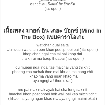
อย่างงั้นนะถึงจะมีสิทธิ์รักกัน
(it's open)
เนื้อเพลง มายด์ อิน เดอะ บ๊อกซ์ (Mind In
The Box) แบบคาราโอเกะ
wat chan duai saita
at muean wa chan pen khon poet phoei pai ( it's open )
khop chan ngai cha tai hai khop dai
tha khrai ma baep thuapai ( it's open )
du muean ngai ngai tae maichai yang thi khit
phoeng cha ruchak thoe mai khuan ma nang chit
( khao ma yang ngan khao ma
aya ngngi a ! thue okat )
reo pai mak mak ayak hai cha long sak nit
huachai khon poet phoei bok wai loei kep mitchit chit
( khao ma yang ngan khao ma aya ngngi maimi okat )