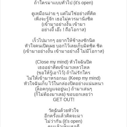
ถ้าใครมาแบบทั่วไป (it's open)
ดูเหมือนง่าย ๆ แต่ไม่ใช่อย่างที่คิด
เพิ่งจะรู้จัก เธอไม่ควรมานั่งชิด
(เข้ามาอย่างงั้น เข้ามา
อย่างงี้ เอ๊ะ ! ถือโอกาส)
เร็วไปมากๆ อยากให้ช้าลงซักนิด
หัวใจคนเปิดเผย บอกไว้เลยเก็บมิดชิด ชิด
(เข้ามาอย่างงั้น เข้ามาอย่างงี้ ไม่มีโอกาส)
(Close my mind) หัวใจฉันปิด
เธออย่าคิดเข้ามาเหลวไหล
(ขอให้รู้เอาไว้) ถ้าไม่รักใคร
ไม่ให้เข้ามาหรอกนะ (Keep my mind)
หัวใจฉันเก็บ ไว้ในกล่องปิดอย่างแน่นหนา
(ล็อคกุญแจอยู่นะ) ถ้ามาเล่นๆ
(ก็ไม่ต้องมาเลย) ขอบอกเลยว่า
GET OUT!
วัดฉันด้วยหัวใจ
อีกครั้งแล้วคิดจะมา
ไม่ว่ากัน (it's open)
คบแล้วเห็นเธอดี