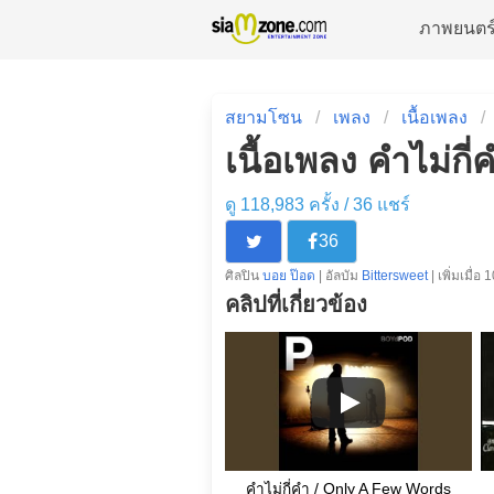
ภาพยนตร
สยามโซน
เพลง
เนื้อเพลง
เนื้อเพลง คำไม่กี่
ดู 118,983 ครั้ง /
36
แชร์
36
ศิลปิน
บอย ป๊อด
| อัลบัม
Bittersweet
| เพิ่มเมื่อ
คลิปที่เกี่ยวข้อง
คำไม่กี่คำ / Only A Few Words