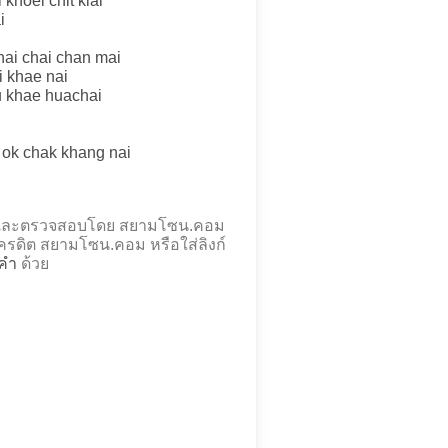
khoei chit klai
i
 nai chai chan mai
i khae nai
yu khae huachai
i ok chak khang nai
้องและตรวจสอบโดย สยามโซน.คอม
รดิต สยามโซน.คอม หรือใส่ลิงก์
่คำ
ด้วย