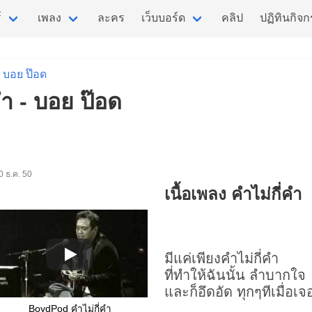
์
เพลง
ละคร
เว็บบอร์ด
คลิป
ปฏิทินกิจ
บอย ป๊อด
คำ - บอย ป๊อด
 10 ธ.ค. 50
เนื้อเพลง คำไม่กี่คำ
มีแค่เพียง
คำไม่กี่คำ
ที่ทำให้ฉันนั้น ลำบากใจ
และก็อึดอัด ทุกๆทีเมื่อเจ
BoydPod คำไม่กี่คำ