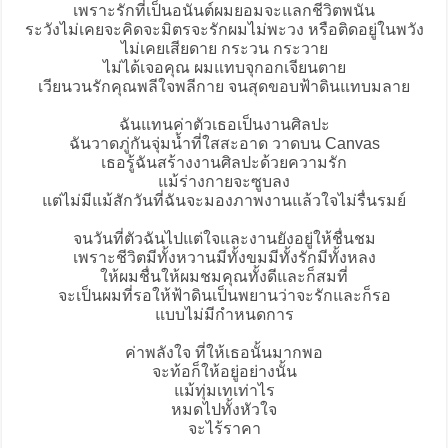
เพราะรักที่เป็นอนันต์ผมยอมจะแลกชีวิตพนัน
ระวังไม่เคยจะคิดจะมิตรจะรักผมไม่พะวง หรือติดอยู่ในพวัง
ไม่เคยเสียดาย กระวน กระวาย
ไม่ได้เจอคุณ ผมแทบจุกอกเจียนตาย
เวียนวนรักคุณพลีใจพลีกาย จนสุดขอบฟ้าดินแทบมลาย
ฉันแทนค่าตัวเธอเป็นงานศิลปะ
ฉันวาดภู่กันจุ่มน้ำที่ใสสะอาด วาดบน Canvas
เธอรู้ฉันสร้างงานศิลปะด้วยความรัก
แม้ร่างกายจะซูบลง
แต่ไม่มีแม้สักวันที่ฉันจะมองภาพงานแล้วใจไม่รื่นรมย์
จนวันที่ตัวฉันไปแต่ใจและงานยังอยู่ให้ชื่นชม
เพราะชีวิตมีทั้งหวานมีทั้งขมมีทั้งรักมีทั้งหลง
ให้ผมชื่นให้ผมชมคุณทั้งดีและก็สมที่
จะเป็นผมที่รอให้ฟ้าดินเป็นพยานว่าจะรักและก็รอ
แบบไม่มีกำหนดการ
ค่าพลังใจ ที่ให้เธอนั้นมากพอ
จะท้อก็ให้อยู่อย่างนั้น
แม้ทุ่มเทเท่าไร
หมดไปทั้งหัวใจ
จะไร้ราคา