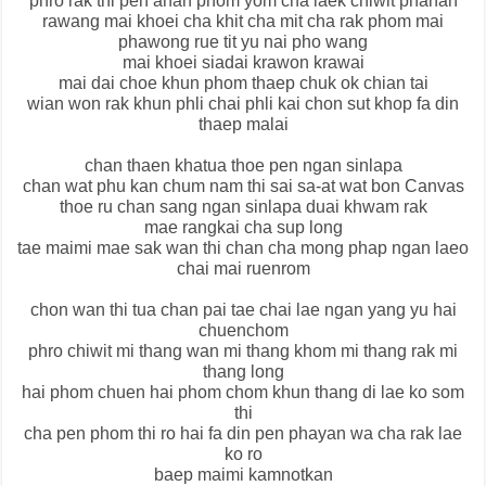
phro rak thi pen anan phom yom cha laek chiwit phanan
rawang mai khoei cha khit cha mit cha rak phom mai
phawong rue tit yu nai pho wang
mai khoei siadai krawon krawai
mai dai choe khun phom thaep chuk ok chian tai
wian won rak khun phli chai phli kai chon sut khop fa din
thaep malai
chan thaen khatua thoe pen ngan sinlapa
chan wat phu kan chum nam thi sai sa-at wat bon Canvas
thoe ru chan sang ngan sinlapa duai khwam rak
mae rangkai cha sup long
tae maimi mae sak wan thi chan cha mong phap ngan laeo
chai mai ruenrom
chon wan thi tua chan pai tae chai lae ngan yang yu hai
chuenchom
phro chiwit mi thang wan mi thang khom mi thang rak mi
thang long
hai phom chuen hai phom chom khun thang di lae ko som
thi
cha pen phom thi ro hai fa din pen phayan wa cha rak lae
ko ro
baep maimi kamnotkan