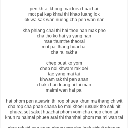
pen khrai khong mai luea huachai
mot pai kap khrai thi khao luang lok
lok wa sak wan nueng cha pen wan nan
kha phlang chai thi hai thoe nan mak pho
cha tho ko hai yu yang nan
mae thumthe thaorai
mot pai thang huachai
cha rai rakha
chep puat ko yom
chep noi khwam rak oei
tae yang mai tai
khwam rak thi pen anan
chak chai duang ni thi man
maimi wan hai pai
hai phom pen atsawin thi rop phuea khun ma thang chiwit
cha rop cha phae chana ko mai khoei rusuek tho sak nit
phuea set saket huachai phom yom cha chep chon tai
khun ru haimai phuea arai thi thamhai phom maimi wan tai