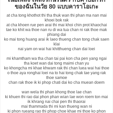
ของฉันในวัย 80 แบบคาราโอเกะ
at cha tong khothot thi tha thuk wan thi phan ma nan mai
khoei bok rak
at cha khoen rue pen arai thi mai khoi chin prot khaochai
tae ko khit wa thoe nan ru di wa tua chan ni rak thoe mak
phiang dai
ko mai tong huang arai ik laeo thueng chan tong chak saen
klai
nai yam on wai hai khitthueng chan dai loei
mi khamtham wa tha chan tai pai kon cha pen yang ngai
tha koet wan dai tong maimi chan yu
ko khongcha mi khae khwam rak thi chan luea wai hai thoe
o thoe aya ronghai loei na to hai tong chak tae yang rak
thoe samoe
chan rak thoe ik ki phop chati dai ko cha muean doem
wan wela thi phan khong thoe lae chan
ki khuen thi rao dai phon phan wian lae won roem ton mai
ik khrang nai chai pen thi thaorai
mai thammada thi mi kan thueng wan ni
ki phon rueang rao thi phop choe khae mi thoe ko phon