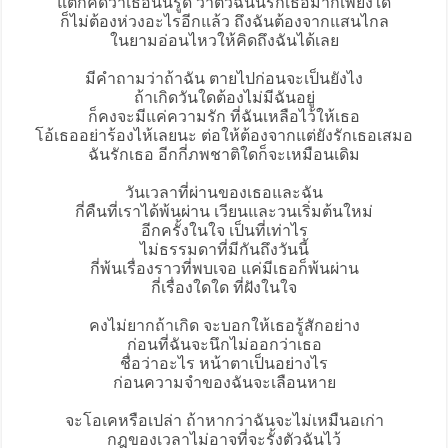
แต่ก็คิดว่าเธอนั้นรู้ดี ว่าตัวฉันนี้รักเธอมากเพียงใด
ก็ไม่ต้องห่วงอะไรอีกแล้ว ถึงฉันต้องจากแสนไกล
ในยามอ่อนไหวให้คิดถึงฉันได้เลย
มีคำถามว่าถ้าฉัน ตายไปก่อนจะเป็นยังไง
ถ้าเกิดวันใดต้องไม่มีฉันอยู่
ก็คงจะมีแค่ความรัก ที่ฉันเหลือไว้ให้เธอ
โอ้เธออย่าร้องไห้เลยนะ ต่อให้ต้องจากแต่ยังรักเธอเสมอ
ฉันรักเธอ อีกกี่ภพชาติใดก็จะเหมือนเดิม
วันเวลาที่ผ่านของเธอและฉัน
กี่คืนที่เราได้พ้นผ่าน เวียนและวนเริ่มต้นใหม่
อีกครั้งในใจ เป็นที่เท่าไร
ไม่ธรรมดาที่มีกันถึงวันนี้
กี่พ้นเรื่องราวที่พบเจอ แค่มีเธอก็พ้นผ่าน
กี่เรื่องใดใด ที่ฝังในใจ
คงไม่ยากถ้าเกิด จะบอกให้เธอรู้สักอย่าง
ก่อนที่ฉันจะนึกไม่ออกว่าเธอ
ชื่อว่าอะไร หน้าตาเป็นอย่างไร
ก่อนความจำของฉันจะเลือนหาย
จะโอเคหรือเปล่า ถ้าหากว่าฉันจะไม่เหมืนอเก่า
กฎของเวลาไม่อาจที่จะรั้งตัวฉันไว้