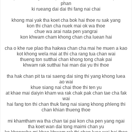
phan
ki rueang dai dai thi fang nai chai
khong mai yak tha koet cha bok hai thoe ru sak yang
kon thi chan cha nuek mai ok wa thoe
chue wa arai nata pen yangrai
kon khwam cham khong chan cha luean hai
cha o khe rue plao tha hakwa chan cha mai he muen a kao
kot khong wela mai at thi cha rang tua chan wai
thueng ton sutthai chan khong tong chak pai
khwam rak sutthai hai man dai yu thi thoe
tha hak chan pit ta rai saeng dai sing thi yang khong luea
ao wai
khue siang nai chai thoe thi ten yu
at khae mai daiyin kham wa rak chak pak chan tae cha fak
wai
hai fang ton thi chan thuk fang nai siang khong phleng thi
chan khian thueng thoe
mi khamtham wa tha chan tai pai kon cha pen yang ngai
tha koet wan dai tong maimi chan yu