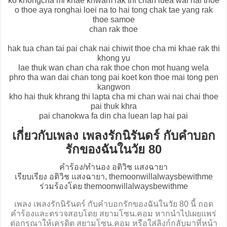
ko khongcha mi khae khwam rak thi chan luea wai hai thoe
o thoe aya ronghai loei na to hai tong chak tae yang rak
thoe samoe
chan rak thoe
hak tua chan tai pai chak nai chiwit thoe cha mi khae rak thi
khong yu
lae thuk wan chan cha rak thoe chon mot huang wela
phro tha wan dai chan tong pai koet kon thoe mai tong pen
kangwon
kho hai thuk khrang thi lapta cha mi chan wai nai chai thoe
pai thuk khra
pai chanokwa fa din cha luean lap hai pai
เกี่ยวกับเพลง เพลงรักนิรันดร์ กับคำบอก
รักของฉันในวัย 80
คำร้อง/ทำนอง อติวิช แสงฉายา
เรียบเรียง อติวิช แสงฉายา, themoonwillalwaysbewithme
ร่วมร้องโดย themoonwillalwaysbewithme
เพลง เพลงรักนิรันดร์ กับคำบอกรักของฉันในวัย 80 นี้ ถอด
คำร้องและตรวจสอบโดย สยามโซน.คอม หากนำไปเผยแพร่
ต่อกรุณาให้เครดิต สยามโซน.คอม หรือใส่ลิงก์กลับมาที่หน้า