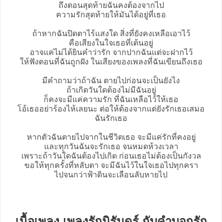
ถึงตอนสุดท้ายฉันคงต้องจากไป
ความรักสุดท้ายให้มันได้อยู่ที่เธอ
ถ้าหากฉันปิดตาไร้แสงใด สิ่งที่ยังคงเหลือเอาไว้
คือเสียงในใจเธอที่เต้นอยู่
อาจแค่ไม่ได้ยินคำว่ารัก จากปากฉันแต่จะฝากไว้
ให้ฟังตอนที่ฉันถูกฝัง ในเสียงของเพลงที่ฉันเขียนถึงเธอ
มีคำถามว่าถ้าฉัน ตายไปก่อนจะเป็นยังไง
ถ้าเกิดวันใดต้องไม่มีฉันอยู่
ก็คงจะมีแค่ความรัก ที่ฉันเหลือไว้ให้เธอ
โอ้เธออย่าร้องไห้เลยนะ ต่อให้ต้องจากแต่ยังรักเธอเสมอ
ฉันรักเธอ
หากตัวฉันตายไปจากในชีวิตเธอ จะมีแค่รักที่คงอยู่
และทุกวันฉันจะรักเธอ จนหมดห้วงเวลา
เพราะถ้าวันใดฉันต้องไปเกิด ก่อนเธอไม่ต้องเป็นกังวล
ขอให้ทุกครั้งที่หลับตา จะมีฉันไว้ในใจเธอไปทุกครา
ไปจนกว่าฟ้าดินจะเลือนลับหายไป
เนื้อเพลง เพลงรักนิรันดร์ กับคำบอกรัก