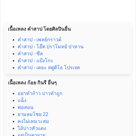
เนื้อเพลง คำสาป โดยศิลปินอื่น
คำสาป - เพลย์กราวด์
คำสาป - โอ๊ต ปราโมทย์ ปาทาน
คำสาป - ซีล
คำสาป - แป้งโกะ
คำสาป - เดอะ สตูดิโอ โปรเจค
เนื้อเพลง ก้อย กินรี อื่นๆ
อย่าทำถ้าว บ่าวทำถูก
แฉ็ง
พ่อสอน
ยามลมโชย 22
คงไม่เหมาะสม
ไอ้บ่าวหัวแดง
อยู่เป็นตายาย