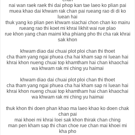
nai wan raek raek thi dai phop kan tae laeo ko plian pai
muea khao dai khwam rak chan pai rueang rao di di ko
luean hai
thuk yang ko plian pen khwam siachai chon chan ko mairu
rueang rao thi koet mi khrai likhit wai rue plao
rue khon yang chan maimi kha phiang pho thi cha rak khrai
sak khon
khwam diao dai chuai plot ploi chan thi thoet
cha tham yang ngai phuea cha hai kham sap ni luean hai
khrai khon nueng chuai top khamtham hai chan khaochai
wa khwam rak mi ching yu haimai
khwam diao dai chuai plot ploi chan thi thoet
cha tham yang ngai phuea cha hai kham sap ni luean hai
khrai khon nueng chuai top khamtham hai chan khaochai
wa khwam rak mi ching yu haimai
thuk khon thi doen phan khao ma laeo khao ko doen chak
chan pai
mai khoei mi khrai loei sak khon thirak chan ching
man pen kham sap thi chan choe rue chan mai khoei mi
kha pho