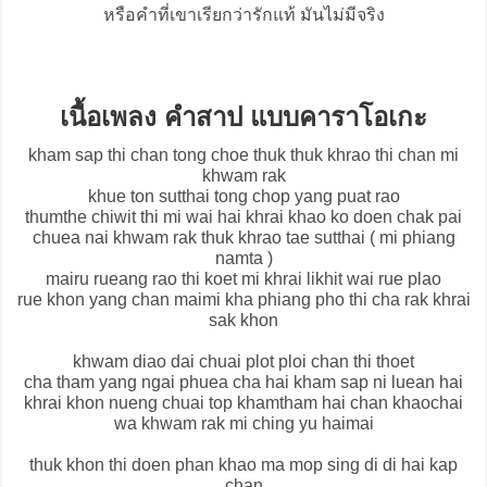
หรือคำที่เขาเรียกว่ารักแท้ มันไม่มีจริง
เนื้อเพลง คำสาป แบบคาราโอเกะ
kham sap thi chan tong choe thuk thuk khrao thi chan mi
khwam rak
khue ton sutthai tong chop yang puat rao
thumthe chiwit thi mi wai hai khrai khao ko doen chak pai
chuea nai khwam rak thuk khrao tae sutthai ( mi phiang
namta )
mairu rueang rao thi koet mi khrai likhit wai rue plao
rue khon yang chan maimi kha phiang pho thi cha rak khrai
sak khon
khwam diao dai chuai plot ploi chan thi thoet
cha tham yang ngai phuea cha hai kham sap ni luean hai
khrai khon nueng chuai top khamtham hai chan khaochai
wa khwam rak mi ching yu haimai
thuk khon thi doen phan khao ma mop sing di di hai kap
chan