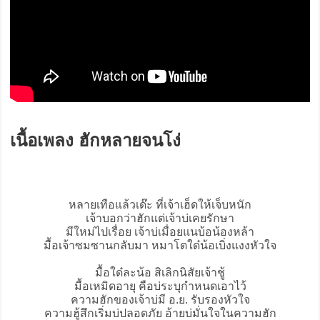
เนื้อเพลง ฮักหลายจนโง่
หลายเทือแล้วเด๊ะ ที่เจ้าเฮ็ดให้เจ็บหนัก
เจ้าบอกว่าฮักแต่เจ้าบ่เคยรักษา
มีใหม่ไปเรื่อย เจ้าบ่เมื่อยแนบ้อน้องหล้า
มื้อเจ้าซมซานกลับมา หมาโตใด๋น้อเบิ่งแงงหัวใจ
มื้อใด๋ละน้อ สิเลิกนิสัยเจ้าชู้
มื้อเหมิดอายุ คือบ่ระบุกำหนดเอาไว้
ความฮักของเจ้าบ่มี อ.ย. รับรองหัวใจ
ความฮู้สึกเริ่มบ่ปลอดภัย อ้ายบ่มั่นใจในความฮัก