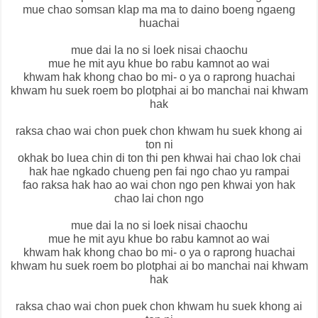
mue chao somsan klap ma ma to daino boeng ngaeng
huachai
mue dai la no si loek nisai chaochu
mue he mit ayu khue bo rabu kamnot ao wai
khwam hak khong chao bo mi- o ya o raprong huachai
khwam hu suek roem bo plotphai ai bo manchai nai khwam
hak
raksa chao wai chon puek chon khwam hu suek khong ai
ton ni
okhak bo luea chin di ton thi pen khwai hai chao lok chai
hak hae ngkado chueng pen fai ngo chao yu rampai
fao raksa hak hao ao wai chon ngo pen khwai yon hak
chao lai chon ngo
mue dai la no si loek nisai chaochu
mue he mit ayu khue bo rabu kamnot ao wai
khwam hak khong chao bo mi- o ya o raprong huachai
khwam hu suek roem bo plotphai ai bo manchai nai khwam
hak
raksa chao wai chon puek chon khwam hu suek khong ai