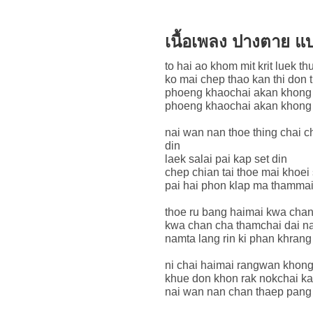
เนื้อเพลง ปางตาย 
to hai ao khom mit krit luek 
ko mai chep thao kan thi don 
phoeng khaochai akan khong 
phoeng khaochai akan khong k
nai wan nan thoe thing chai 
din
laek salai pai kap set din
chep chian tai thoe mai khoei
pai hai phon klap ma thammai
thoe ru bang haimai kwa chan
kwa chan cha thamchai dai n
namta lang rin ki phan khrang
ni chai haimai rangwan khong
khue don khon rak nokchai k
nai wan nan chan thaep pang 