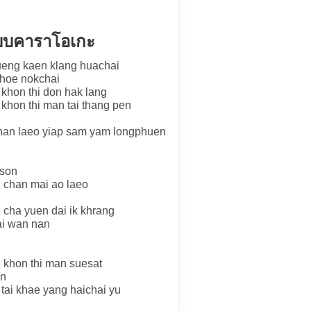
แบบคาราโอเกะ
thueng kaen klang huachai
thoe nokchai
khon thi don hak lang
hon thi man tai thang pen
chan laeo yiap sam yam longphuen
 son
 chan mai ao laeo
 cha yuen dai ik khrang
ai wan nan
 khon thi man suesat
an
tai khae yang haichai yu