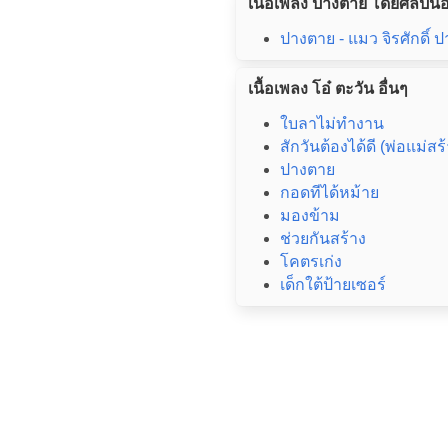
เนื้อเพลง ปางตาย โดยศิลปินอื
ปางตาย - แมว จิรศักดิ์ ป
เนื้อเพลง โอ๋ ตะวัน อื่นๆ
ใบลาไม่ทำงาน
สักวันต้องได้ดี (พ่อแม่สร
ปางตาย
กอดทีได้หม้าย
มองข้าม
ช่วยกันสร้าง
โคตรเก่ง
เด็กใต้ป้ายเซอร์