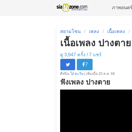
ภาพยนตร
สยามโซน
เพลง
เนื้อเพลง
เนื้อเพลง ปางตาย 
ดู 3,947 ครั้ง /
7
แชร์
7
ศิลปิน
โอ๋ ตะวัน
| เพิ่มเมื่อ 20 ต.ค. 66
ฟังเพลง ปางตาย