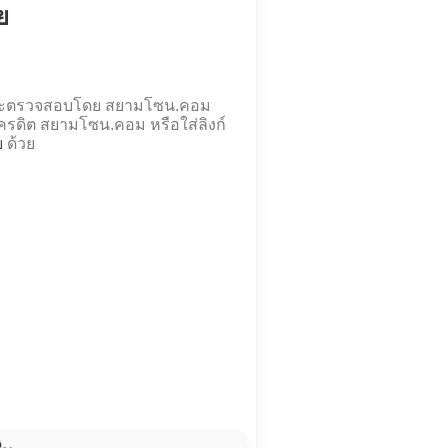
ย
และตรวจสอบโดย สยามโซน.คอม
รดิต สยามโซน.คอม หรือใส่ลิงก์
ย
ด้วย