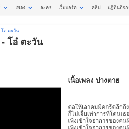
์
เพลง
ละคร
เว็บบอร์ด
คลิป
ปฏิทินกิจ
โอ๋ ตะวัน
- โอ๋ ตะวัน
เนื้อเพลง ปางตาย
ต่อให้เอาคมมีดกรีดลึกถ
ก็ไม่เจ็บเท่าการที่โดนเ
เพิ่งเข้าใจอาการของคนท
เพิ่งเข้าใจอาการของคนที