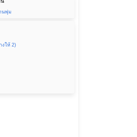
่น
านพุ่ม
้างให้ 2)