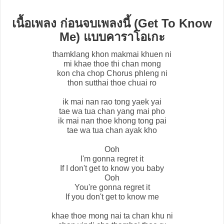
เนื้อเพลง ก่อนจบเพลงนี้ (Get To Know
Me) แบบคาราโอเกะ
thamklang khon makmai khuen ni
mi khae thoe thi chan mong
kon cha chop Chorus phleng ni
thon sutthai thoe chuai ro
ik mai nan rao tong yaek yai
tae wa tua chan yang mai pho
ik mai nan thoe khong tong pai
tae wa tua chan ayak kho
Ooh
I'm gonna regret it
If I don't get to know you baby
Ooh
You're gonna regret it
If you don't get to know me
khae thoe mong nai ta chan khu ni