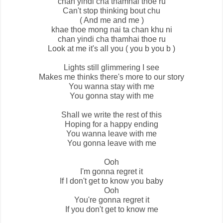
chan yindi cha thamhai thoe ru
Can't stop thinking bout chu
( And me and me )
khae thoe mong nai ta chan khu ni
chan yindi cha thamhai thoe ru
Look at me it's all you ( you b you b )
Lights still glimmering I see
Makes me thinks there's more to our story
You wanna stay with me
You gonna stay with me
Shall we write the rest of this
Hoping for a happy ending
You wanna leave with me
You gonna leave with me
Ooh
I'm gonna regret it
If I don't get to know you baby
Ooh
You're gonna regret it
If you don't get to know me