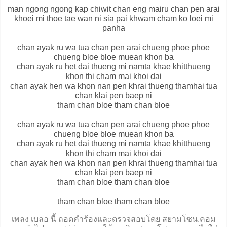
man ngong ngong kap chiwit chan eng mairu chan pen arai
khoei mi thoe tae wan ni sia pai khwam cham ko loei mi
panha
chan ayak ru wa tua chan pen arai chueng phoe phoe
chueng bloe bloe muean khon ba
chan ayak ru het dai thueng mi namta khae khitthueng
khon thi cham mai khoi dai
chan ayak hen wa khon nan pen khrai thueng thamhai tua
chan klai pen baep ni
tham chan bloe tham chan bloe
chan ayak ru wa tua chan pen arai chueng phoe phoe
chueng bloe bloe muean khon ba
chan ayak ru het dai thueng mi namta khae khitthueng
khon thi cham mai khoi dai
chan ayak hen wa khon nan pen khrai thueng thamhai tua
chan klai pen baep ni
tham chan bloe tham chan bloe
tham chan bloe tham chan bloe
เพลง เบลอ นี้ ถอดคำร้องและตรวจสอบโดย สยามโซน.คอม