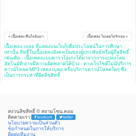
« เนื้อเพลง คืนใจฉันมา
เนื้อเพลง ไม่เคยไม่รักเธอ »
เนื้อเพลง เบลอ ที่แสดงบนเว็บก็เพื่อประโยชน์ในการศึกษา
เท่านั้น สิทธิ์ในเนื้อเพลงยังคงเป็นของผู้ประพันธ์หรือผู้ถือสิทธิ์
เช่นเดิม - เนื้อเพลงแบบคาราโอเกะได้มาจากการแปลงโดย
อัตโนมัติ อาจมีความผิดพลาดได้บ้าง - ทางเว็บไซต์ไม่มีบริการ
ดาวน์โหลด MP3 เพลง เบลอ หรือบริการดาวน์โหลดใดๆ ซึ่ง
เป็นการกระทำที่ผิดลิขสิทธิ์
สงวนลิขสิทธิ์ © สยามโซน.คอม
ติดตามเรา
facebook
twitter
นโยบายความเป็นส่วนตัว
ข้อกำหนดในการให้บริการ
ติดต่อทีมงาน