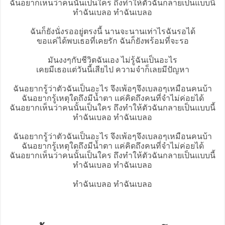
ฉันอยากเห็นว่าคนนั้นเป็นใคร ถึงทำให้ตัวฉันกลายเป็นแบบนี้
ทำฉันเบลอ ทำฉันเบลอ
ฉันก็ยังนั่งรออยู่ตรงนี้ นานจะนานเท่าไรฉันรอได้
ขอแค่ได้พบเธอที่เคยรัก ฉันก็ยังพร้อมที่จะรอ
มันงงๆกับชีวิตฉันเอง ไม่รู้ฉันเป็นอะไร
เคยมีเธอแต่วันนี้เสียไป ความจำก็เลยมีปัญหา
ฉันอยากรู้ว่าตัวฉันเป็นอะไร จึงเพ้อๆจึงเบลอๆเหมือนคนบ้า
ฉันอยากรู้เหตุใดถึงมีน้ำตา แค่คิดถึงคนที่จำไม่ค่อยได้
ฉันอยากเห็นว่าคนนั้นเป็นใคร ถึงทำให้ตัวฉันกลายเป็นแบบนี้
ทำฉันเบลอ ทำฉันเบลอ
ฉันอยากรู้ว่าตัวฉันเป็นอะไร จึงเพ้อๆจึงเบลอๆเหมือนคนบ้า
ฉันอยากรู้เหตุใดถึงมีน้ำตา แค่คิดถึงคนที่จำไม่ค่อยได้
ฉันอยากเห็นว่าคนนั้นเป็นใคร ถึงทำให้ตัวฉันกลายเป็นแบบนี้
ทำฉันเบลอ ทำฉันเบลอ
ทำฉันเบลอ ทำฉันเบลอ