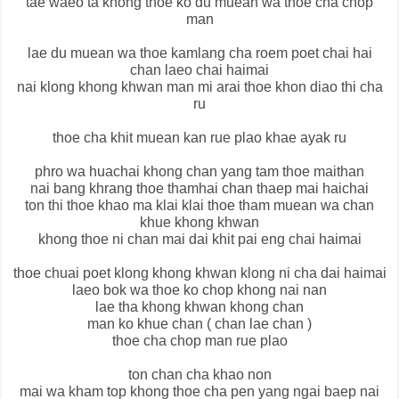
tae waeo ta khong thoe ko du muean wa thoe cha chop
man
lae du muean wa thoe kamlang cha roem poet chai hai
chan laeo chai haimai
nai klong khong khwan man mi arai thoe khon diao thi cha
ru
thoe cha khit muean kan rue plao khae ayak ru
phro wa huachai khong chan yang tam thoe maithan
nai bang khrang thoe thamhai chan thaep mai haichai
ton thi thoe khao ma klai klai thoe tham muean wa chan
khue khong khwan
khong thoe ni chan mai dai khit pai eng chai haimai
thoe chuai poet klong khong khwan klong ni cha dai haimai
laeo bok wa thoe ko chop khong nai nan
lae tha khong khwan khong chan
man ko khue chan ( chan lae chan )
thoe cha chop man rue plao
ton chan cha khao non
mai wa kham top khong thoe cha pen yang ngai baep nai