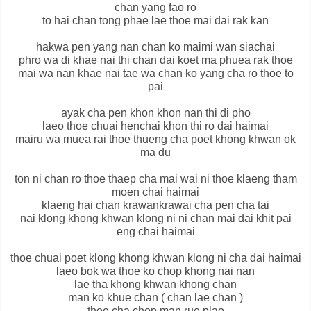
chan yang fao ro
to hai chan tong phae lae thoe mai dai rak kan
hakwa pen yang nan chan ko maimi wan siachai
phro wa di khae nai thi chan dai koet ma phuea rak thoe
mai wa nan khae nai tae wa chan ko yang cha ro thoe to
pai
ayak cha pen khon khon nan thi di pho
laeo thoe chuai henchai khon thi ro dai haimai
mairu wa muea rai thoe thueng cha poet khong khwan ok
ma du
ton ni chan ro thoe thaep cha mai wai ni thoe klaeng tham
moen chai haimai
klaeng hai chan krawankrawai cha pen cha tai
nai klong khong khwan klong ni ni chan mai dai khit pai
eng chai haimai
thoe chuai poet klong khong khwan klong ni cha dai haimai
laeo bok wa thoe ko chop khong nai nan
lae tha khong khwan khong chan
man ko khue chan ( chan lae chan )
thoe cha chop man rue plao