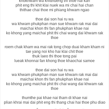
khokhwam wa khitthueng thi thoe hai kan
phit eng thi khit klai nuek wa mi chai hai chan
thithae chai thoe mi phiang khwam ngao
thoe dai son hai ru wa
wa khwam phukphan man sue khwam rak mai dai
maichai khon thi fan phukphan khae nai
ko khong yang maichai phit thi chai wang dai khwam rak
thoe
roem chak kham wa mai rak tong chop duai kham kham ni
tae yang noi kho hai klai chit thoe
thuk laeo thi thoe tong pai
lueak khonnai fan khong thoe khaochai samoe
thoe dai son hai ru wa
wa khwam phukphan man sue khwam rak mai dai
maichai khon thi fan phukphan khae nai
ko khong yang maichai phit thi chai wang dai khwam rak
thoe
thumthe pai khae nai tham di khae nai
plian khrai mai dai phit eng thi thang chai hai thoe phu diao