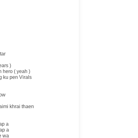
tar
ears )
n hero ( yeah )
g ku pen Virals
now
aimi khrai thaen
ap a
ap a
e wa