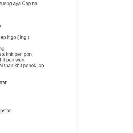
 mueng aya Cap na
o
 it go ( ing )
ong
 a khit pen pon
khit pen won
i than khit penok lon
tar
pstar