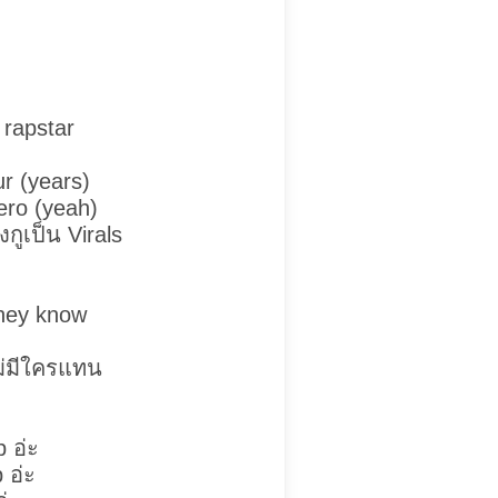
 rapstar
r (years)
hero (yeah)
งกูเป็น Virals
they know
ไม่มีใครแทน
 อ่ะ
 อ่ะ