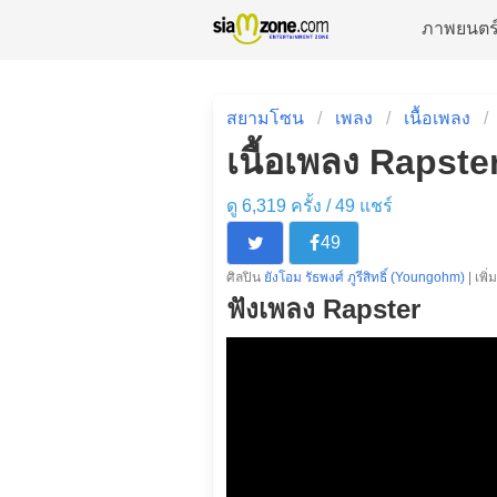
ภาพยนตร
สยามโซน
เพลง
เนื้อเพลง
เนื้อเพลง Rapster
ดู 6,319 ครั้ง /
49
แชร์
49
ศิลปิน
ยังโอม รัธพงศ์ ภูรีสิทธิ์ (Youngohm)
| เพิ
ฟังเพลง Rapster