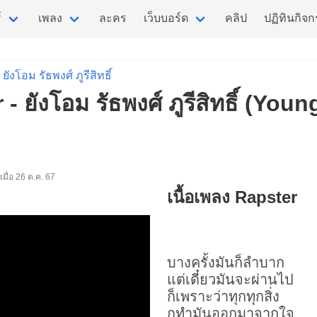
์
เพลง
ละคร
เว็บบอร์ด
คลิป
ปฏิทินกิจ
ยังโอม รัธพงศ์ ภูรีสิทธิ์
 - ยังโอม รัธพงศ์ ภูรีสิทธิ์ (Yo
่มเมื่อ 26 ต.ค. 67
เนื้อเพลง Rapster
บางครั้งมันก็ลำบาก
แต่เดี๋ยวมันจะผ่านไป
ก็เพราะว่าทุกทุกสิ่ง
กูทำมันออกมาจากใจ