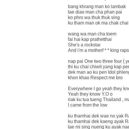
bang khrang man ko lambak
tae diao man cha phan pai
ko phro wa thuk thuk sing
ku tham man ok ma chak chai
wang wa man cha toem
fai hai kap prathetthai
She's a rockstar
And i'm a motherf * * king raps
nap pai One two three four ( y
thi ku chai chiwit yang kap pe
dek man ao ku pen Idol phlen
khon khao Respect me bro
Everywhere I go yeah they k
Yeah they know Y.O o
riak ku tua tueng Thailand , m
I came from the low
ku thamhai dek wae no yak R
ku thamhai dek kaeng ayak R
tae mi sing nueng ku ayak na