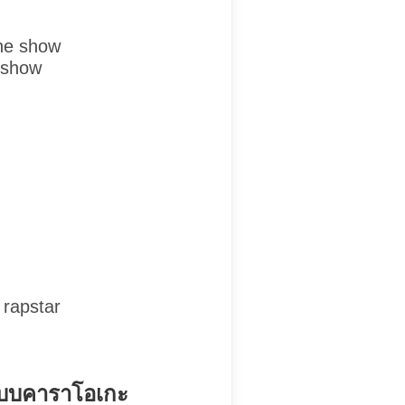
ene show
 show
 rapstar
 แบบคาราโอเกะ