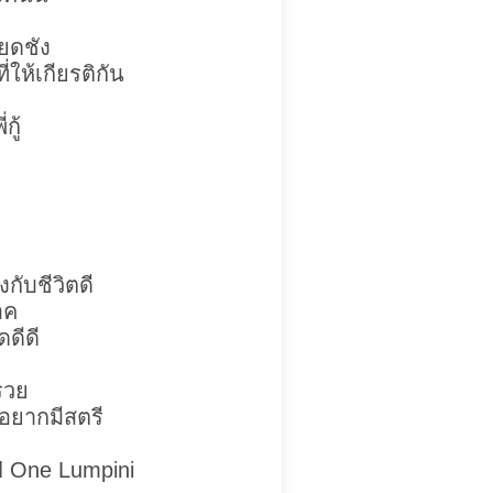
ียดชัง
่ให้เกียรติกัน
กู้
กับชีวิตดี
อค
ดดีดี
รวย
อยากมีสตรี
ย
ไป One Lumpini