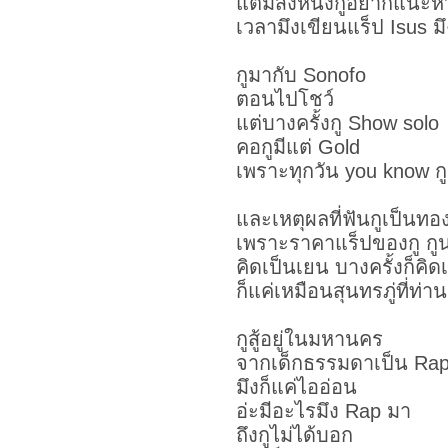
แต่มีสิ่งหนึ่งกูอยากแนะห
เวลามึงเขียนแร็ป Isus ม
กูมากับ Sonofo
ตอนไปโชว์
แต่บางครั้งกู Show solo
คอกูมีแต่ Gold
เพราะทุกวัน you know กู 
และเหตุผลที่ฟันกูเป็นทอ
เพราะราคาแร็ปของกู กูน
คิดเป็นเยน บางครั้งก็คิ
ก็แค่เหมือนสุนทรภู่ที่ท่
กูสู้อยู่ในมหานคร
จากเด็กธรรมดาเป็น Rap
มึงก็แค่ไออ่อน
อ่ะมีอะไรมึง Rap มา
ถึงกูไม่ได้บอก