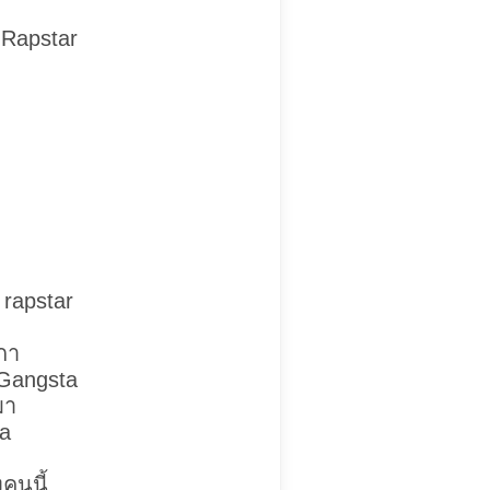
 Rapstar
 rapstar
กา
 Gangsta
มา
ta
คนนี้