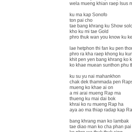
wela mueng khian raep Isus
ku ma kap Sonofo
ton pai cho
tae bang khrang ku Show sol
kho ku mi tae Gold
phro thuk wan you know ku keep
lae hetphon thi fan ku pen th
phro ra kha raep khong ku kun
khit pen yen bang khrang ko 
ko khae muean sunthon phu th
ku su yu nai mahankhon
chak dek thammada pen Raps
mueng ko khae ai on
a mi arai mueng Rap ma
thueng ku mai dai bok
khrai ko ru mueng Rap ha
aya ao ma thiap radap kap Ra
bang khrang man ko lambak
tae diao man ko cha phan pai