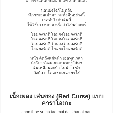
เอาจริงแค่เธอยิ้มมาก็แพ้ไปนานแล้ว
นอนยังไงก็ไม่หลับ
มีภาพเธอเข้ามา วนทั้งคืนอย่างนี้
เธอทำไรกับฉันนี่
ใช้วิธีประหลาด หรือว่าไสยศาสตร์
โอมจงรักดิ โอมจงโอมจงรักดิ
โอมจงรักดิ โอมจงโอมจงรักดิ
โอมจงรักดิ โอมจงโอมจงรักดิ
โอมจงรักดิ โอมจงโอมจงรักดิ
หน้า คิดถึงแต่หน้า เธอทุกเวลา
ยังกับว่าโดนเธอเล่นของใส่มา
ฉันเหมือนจะบ้า ไม่น่าไปซ่า
ยังกับว่าโดนเธอเล่นของใส่
เนื้อเพลง เล่นของ (Red Curse) แบบ
คาราโอเกะ
chop thoe yu na tae mai dai khanat nan