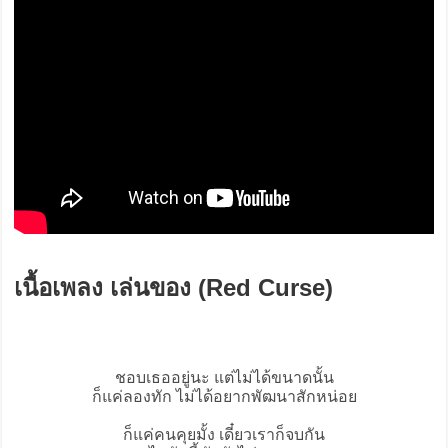
เนื้อเพลง เล่นของ (Red Curse)
ชอบเธออยู่นะ แต่ไม่ได้ขนาดนั้น
ก็แค่ลองทัก ไม่ได้อยากพัฒนาสักหน่อย
ก็แค่คนคุยมั้ง เดี๋ยวเราก็จบกัน