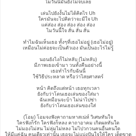
ไมวันนี้มันยังไม่จบเลย
เล่นไปยังงั้นไม่ได้คิดไร Uh
ใครมันจะไปคิดว่าจะมีใจ Uh
แค่ส่อง ส่อง ส่อง ส่อง ส่อง
ไมวันนี้ใจ สั่น สั่น สั่น
ทำไมฉันเห็นเธอ ทั้งๆที่เธอไม่อยู่ (เธอไม่อยู่)
เหมือนไม่ค่อยจะเป็นตัวเอง มันเป็นอะไรไม่รู้
นอนยังไงก็ไม่หลับ (ไม่หลับ)
มีภาพเธอเข้ามา วนทั้งคืนอย่างนี้
เธอทำไรกับฉันนี่
ใช้วิธีประหลาด หรือว่าไสยศาสตร์
หน้า คิดถึงแต่หน้า เธอทุกเวลา
ยังกับว่าโดนเธอเล่นของใส่มา
ฉันเหมือนจะบ้า ไม่น่าไปซ่า
ยังกับว่าโดนเธอเล่นของใส่
(โอม) โอมจงฟังคาถามหาสเน่ห์ วิเศษทันใจ
ใครฟังก็รัก ใครฟังก็หลง คาถาอาคม เกิดผลทันใด
ไม่มองไม่สน ไม่ลุ่มไม่หลง ไม่ไปวกวนคนอื่นคนใด
ให้มีแค่ฉัน คนเดียวเท่านั้น เธอจะไม่แบ่งปันใจให้ใคร เด็ดขาด