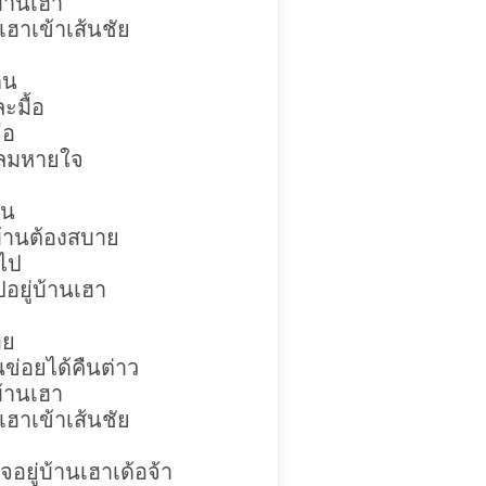
บ้านเฮา
นเฮาเข้าเส้นชัย
ิน
ะมื้อ
่อ
องลมหายใจ
่น
้านต้องสบาย
บไป
ไปอยู่บ้านเฮา
อย
นข่อยได้คืนต่าว
บ้านเฮา
นเฮาเข้าเส้นชัย
ใจอยู่บ้านเฮาเด้อจ้า