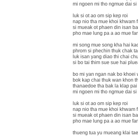
mi ngoen mi tho ngmue dai si
luk si ot ao om sip kep roi
nap nio tha mue khoi khwam f
si mueak ot phaen din isan b
pho mae lung pa a ao mue fa
mi song mue song kha hai ka
phrom si phechin thuk chak t
luk isan yang diao thi chai ch
si bo tai thim sue sue hai plu
bo mi yan ngan nak bo khoei
bok kap chai thuk wan khon t
thanaedoe tha bak la klap pai
mi ngoen mi tho ngmue dai si
luk si ot ao om sip kep roi
nap nio tha mue khoi khwam f
si mueak ot phaen din isan b
pho mae lung pa a ao mue fa
thueng tua yu mueang klai ta