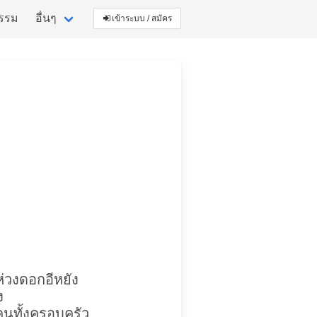
กรรม
อื่นๆ
เข้าระบบ / สมัคร
้ห่วงดอกอีหยัง
ง
นทั้งครอบครัว