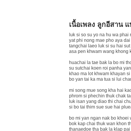
เนื้อเพลง ลูกอีสาน
luk si so su yo na hu wa phai 
yat phi nong mae pho aya dai
tangchai laeo luk si su hai sut
asa pen khwam wang khong k
huachai la tae bak la bo mi th
su sutchai koen roi panha yan
khao ma lot khwam khayan si
bo yan tai ka ma tua si lui ch
mi song mue song kha hai ka
phrom si phechin thuk chak t
luk isan yang diao thi chai ch
si bo tai thim sue sue hai plu
bo mi yan ngan nak bo khoei
bok kap chai thuk wan khon t
thanaedoe tha bak la klap pai