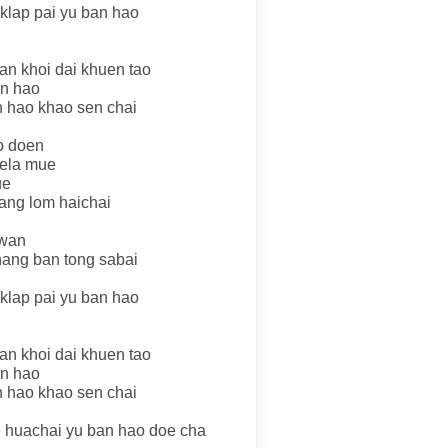
 klap pai yu ban hao
an khoi dai khuen tao
an hao
n hao khao sen chai
o doen
aela mue
ue
eang lom haichai
 wan
hang ban tong sabai
 klap pai yu ban hao
an khoi dai khuen tao
an hao
n hao khao sen chai
e huachai yu ban hao doe cha