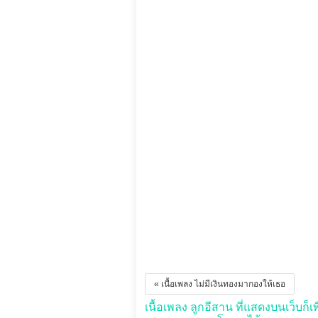
« เนื้อเพลง ไม่มีเงินทองมากองให้เธอ
เนื้อเพลง ลูกอีสาน ที่แสดงบนเว็บก็เพ