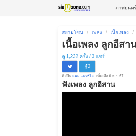
ภาพยนตร
สยามโซน
เพลง
เนื้อเพลง
เนื้อเพลง ลูกอีส
ดู 1,232 ครั้ง /
3
แชร์
3
ศิลปิน
แพม แพรพิไล
| เพิ่มเมื่อ 6 พ.ย. 67
ฟังเพลง ลูกอีสาน