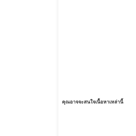
คุณอาจจะสนใจเนื้อหาเหล่านี้