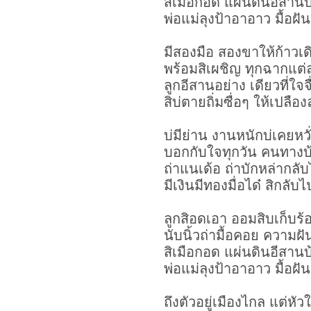
สิเมือกอด แผ่นดินอีสาน
พ่อแม่ลุงป้าอาอาว มื้อฝั
มีสองมือ สองขาให้ก้าวเด
พร้อมสิเผชิญ ทุกฉากแต่ล
ลูกอีสานอย่าง เดียวที่ใจจื
สิบ่ตายถิ่มซื่อๆ ให้เปลื
บ่มีย่าน งานหนักบ่เคยหวั
บอกกับใจทุกวัน คนทางบ
ถ่าแนเด้อ ถ่าบักหล่ากลั
มีเงินมีทองมื่อได๋ สิกลับ
ลูกสิอดเอา ออมสิบเก็บร้
นับนิ้วถ่ามื้อคอย ความฝั
สิเมือกอด แผ่นดินอีสาน
พ่อแม่ลุงป้าอาอาว มื้อฝั
ถึงตัวอยู่เมืองไกล แต่หัว