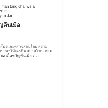
 man tong chai wela
uen ma
yim dai
ัญคืนเมือ
อดคำร้องและตรวจสอบโดย สยาม
กรุณาให้เครดิต สยามโซน.คอม
พลง เอิ้นขวัญคืนเมือ
ด้วย