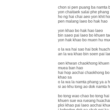
chon si pen puang ba namta b
yon chaitaek salai phe phang
ho ng hai chai aeo yon khit h
pen malang laeo bo hak hao
yon khao bo hak hao laeo
bin saeo pai laeo bo khuen ta
yon hak khao bo muen hu mu
o la wa hai sao hai bok huach
an la wa khao bin soen pai l
oen khwan chaokhong khuen 
muea ban hao
hai hop aochai chaokhong bo
khao sa
o la wa la namta phang ya a 
si ao khu tong ao dok namta 
bo tong wao chao bo tong hai
khuen sue wa rueang huachai
ploi khao pai laeo aochai kh
i kobodon dok na chak noi ka 