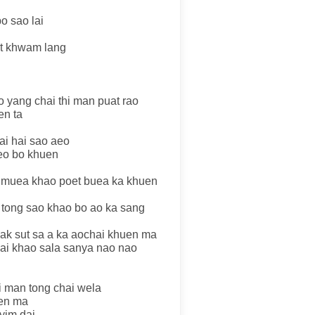
o sao lai
ot khwam lang
o yang chai thi man puat rao
en ta
ai hai sao aeo
aeo bo khuen
muea khao poet buea ka khuen
 tong sao khao bo ao ka sang
hak sut sa a ka aochai khuen ma
hai khao sala sanya nao nao
 man tong chai wela
uen ma
yim dai