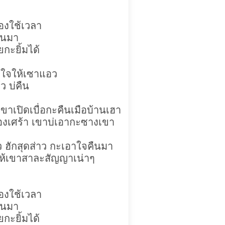
ต้องใช้เวลา
ืนมา
กะยิ้มได้
วใจให้เซาแอว
ว บ่คืน
เขาเปิดเบื่อกะคืนเมือบ้านเฮา
องเศร้า เขาบ่เอากะซางเขา
ว ฮักสุดส่าว กะเอาใจคืนมา
ให้เขาสาละสัญญาเน่าๆ
ต้องใช้เวลา
ืนมา
กะยิ้มได้