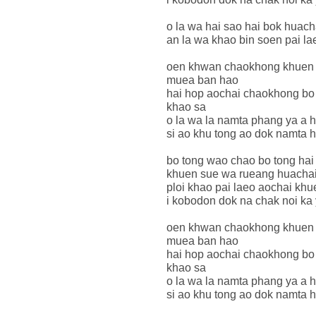
o la wa hai sao hai bok huach
an la wa khao bin soen pai l
oen khwan chaokhong khuen 
muea ban hao
hai hop aochai chaokhong bo
khao sa
o la wa la namta phang ya a 
si ao khu tong ao dok namta 
bo tong wao chao bo tong hai
khuen sue wa rueang huachai
ploi khao pai laeo aochai kh
i kobodon dok na chak noi ka 
oen khwan chaokhong khuen 
muea ban hao
hai hop aochai chaokhong bo
khao sa
o la wa la namta phang ya a 
si ao khu tong ao dok namta 