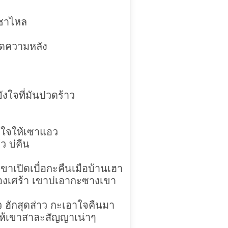
เซาไหล
อดความหลัง
งใจที่มันปวดร้าว
วใจให้เซาแอว
ว บ่คืน
เขาเปิดเบื่อกะคืนเมือบ้านเฮา
องเศร้า เขาบ่เอากะซางเขา
ว ฮักสุดส่าว กะเอาใจคืนมา
ให้เขาสาละสัญญาเน่าๆ