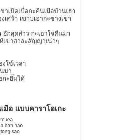
เขาเปิดเบื่อกะคืนเมือบ้านเฮา
องเศร้า เขาบ่เอากะซางเขา
ว ฮักสุดส่าว กะเอาใจคืนมา
ให้เขาสาละสัญญาเน่าๆ
ต้องใช้เวลา
ืนมา
กะยิ้มได้
คืนเมือ แบบคาราโอเกะ
 muea
ea ban hao
 tong sao