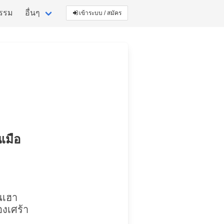
กรรม
อื่นๆ
เข้าระบบ / สมัคร
นเมือ
นเฮา
องเศร้า