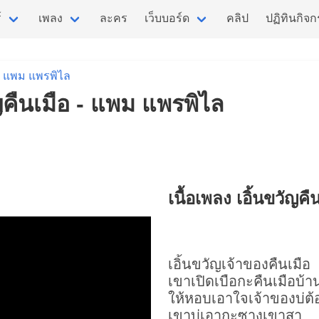
์
เพลง
ละคร
เว็บบอร์ด
คลิป
ปฏิทินกิจ
แพม แพรพิไล
ัญคืนเมือ - แพม แพรพิไล
เนื้อเพลง เอิ้นขวัญคื
เอิ้นขวัญเจ้าของคืนเมือ
เขาเปิดเบือกะคืนเมือบ้า
ให้หอบเอาใจเจ้าของบ่ต้
เขาบ่เอากะซางเขาสา