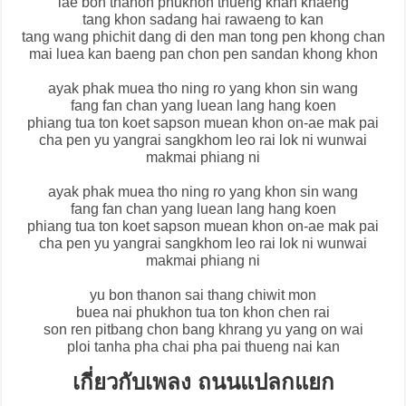
lae bon thanon phukhon thueng khan khaeng
tang khon sadang hai rawaeng to kan
tang wang phichit dang di den man tong pen khong chan
mai luea kan baeng pan chon pen sandan khong khon
ayak phak muea tho ning ro yang khon sin wang
fang fan chan yang luean lang hang koen
phiang tua ton koet sapson muean khon on-ae mak pai
cha pen yu yangrai sangkhom leo rai lok ni wunwai
makmai phiang ni
ayak phak muea tho ning ro yang khon sin wang
fang fan chan yang luean lang hang koen
phiang tua ton koet sapson muean khon on-ae mak pai
cha pen yu yangrai sangkhom leo rai lok ni wunwai
makmai phiang ni
yu bon thanon sai thang chiwit mon
buea nai phukhon tua ton khon chen rai
son ren pitbang chon bang khrang yu yang on wai
ploi tanha pha chai pha pai thueng nai kan
เกี่ยวกับเพลง ถนนแปลกแยก