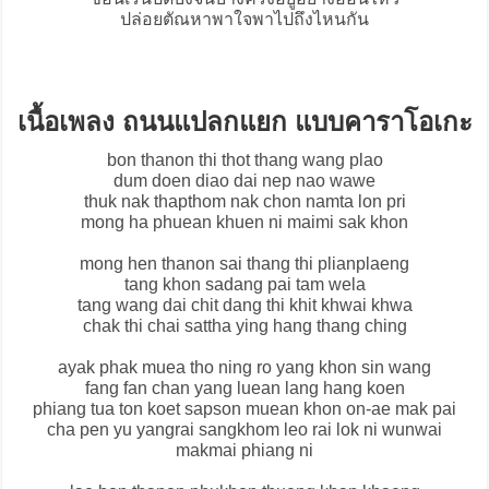
ปล่อยตัณหาพาใจพาไปถึงไหนกัน
เนื้อเพลง ถนนแปลกแยก แบบคาราโอเกะ
bon thanon thi thot thang wang plao
dum doen diao dai nep nao wawe
thuk nak thapthom nak chon namta lon pri
mong ha phuean khuen ni maimi sak khon
mong hen thanon sai thang thi plianplaeng
tang khon sadang pai tam wela
tang wang dai chit dang thi khit khwai khwa
chak thi chai sattha ying hang thang ching
ayak phak muea tho ning ro yang khon sin wang
fang fan chan yang luean lang hang koen
phiang tua ton koet sapson muean khon on-ae mak pai
cha pen yu yangrai sangkhom leo rai lok ni wunwai
makmai phiang ni