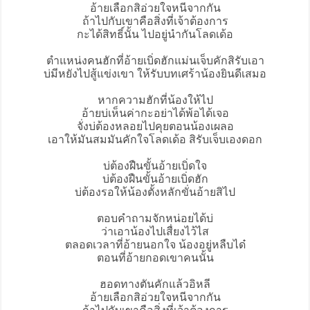
อ้ายเลือกสิอ่วยใจหนีจากกัน
ถ้าไปกับเขาคือสิ่งที่เจ้าต้องการ
กะได้สิทธิ์นั้น ไปอยู่นำกันโลดเด้อ
ตำแหน่งคนฮักที่อ้ายเบิ่ดฮักแม่นเจ็บคักสิรับเอา
บ่มีหยังไปสู้แข่งเขา ให้รับบทเศร้าน้องยินดีเสมอ
หากความฮักที่น้องให้ไป
อ้ายบ่เห็นค่ากะอย่าได้พ้อได้เจอ
จั่งบ่ต้องหลอยไปคุยตอนน้องเผลอ
เอาให้มันสมมันคักใจโลดเด้อ สิรับเจ็บเองดอก
บ่ต้องฝืนขั้นอ้ายเบิ่ดใจ
บ่ต้องฝืนขั้นอ้ายเบิ่ดฮัก
บ่ต้องรอให้น้องตั้งหลักขั่นอ้ายสิไป
ตอบคำถามจักหน่อยได้บ่
ว่าเอาน้องไปเสื่ยงไว้ไส
ตลอดเวลาที่อ้ายนอกใจ น้องอยู่หลืบได๋
ตอนที่อ้ายกอดเขาคนนั้น
ฮอดทางตันคักแล้วอิหลี
อ้ายเลือกสิอ่วยใจหนีจากกัน