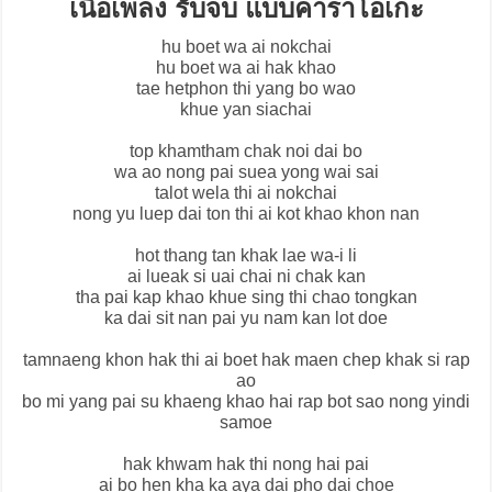
เนื้อเพลง รับจบ แบบคาราโอเกะ
hu boet wa ai nokchai
hu boet wa ai hak khao
tae hetphon thi yang bo wao
khue yan siachai
top khamtham chak noi dai bo
wa ao nong pai suea yong wai sai
talot wela thi ai nokchai
nong yu luep dai ton thi ai kot khao khon nan
hot thang tan khak lae wa-i li
ai lueak si uai chai ni chak kan
tha pai kap khao khue sing thi chao tongkan
ka dai sit nan pai yu nam kan lot doe
tamnaeng khon hak thi ai boet hak maen chep khak si rap
ao
bo mi yang pai su khaeng khao hai rap bot sao nong yindi
samoe
hak khwam hak thi nong hai pai
ai bo hen kha ka aya dai pho dai choe