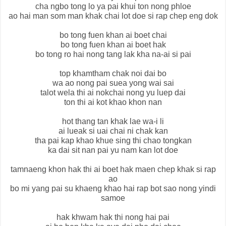
cha ngbo tong lo ya pai khui ton nong phloe
ao hai man som man khak chai lot doe si rap chep eng dok
bo tong fuen khan ai boet chai
bo tong fuen khan ai boet hak
bo tong ro hai nong tang lak kha na-ai si pai
top khamtham chak noi dai bo
wa ao nong pai suea yong wai sai
talot wela thi ai nokchai nong yu luep dai
ton thi ai kot khao khon nan
hot thang tan khak lae wa-i li
ai lueak si uai chai ni chak kan
tha pai kap khao khue sing thi chao tongkan
ka dai sit nan pai yu nam kan lot doe
tamnaeng khon hak thi ai boet hak maen chep khak si rap
ao
bo mi yang pai su khaeng khao hai rap bot sao nong yindi
samoe
hak khwam hak thi nong hai pai